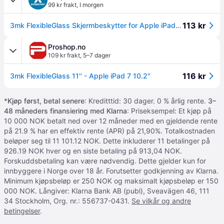
99 kr frakt
,
I morgen
113 kr
3mk FlexibleGlass Skjermbeskytter for Apple iPad 7 - 10,2" (7H)
Proshop.no
109 kr frakt
,
5–7 dager
116 kr
3mk FlexibleGlass 11'' - Apple iPad 7 10.2"
*
Kjøp først, betal senere
: Kreditttid: 30 dager. 0 % årlig rente.
3–
48 måneders finansiering med Klarna
: Priseksempel: Et kjøp på
10 000 NOK betalt ned over 12 måneder med en gjeldende rente
på 21.9 % har en effektiv rente (APR) på 21,90%. Totalkostnaden
beløper seg til 11 101.12 NOK. Dette inkluderer 11 betalinger på
926.19 NOK hver og en siste betaling på 913,04 NOK.
Forskuddsbetaling kan være nødvendig. Dette gjelder kun for
innbyggere i Norge over 18 år. Forutsetter godkjenning av Klarna.
Minimum kjøpsbeløp er 250 NOK og maksimalt kjøpsbeløp er 150
000 NOK. Långiver: Klarna Bank AB (publ), Sveavägen 46, 111
34 Stockholm, Org. nr.: 556737-0431.
Se vilkår og andre
betingelser
.