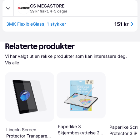
CS MEGASTORE
59 kr frakt
,
4–5 dager
151 kr
3MK FlexibleGlass, 1 stykker
Relaterte produkter
Vi har valgt ut en rekke produkter som kan interessere deg. 
Vis alle
Paperlike 3
Paperlike Scre
Lincoln Screen
Skjermbeskyttelse 2
Protector 3 iPa
Protector Transparent
Pack
Pack