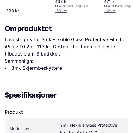
462 kr
471 kr
iPad 10.2
Eller 3 betalinger av
Eller 3 betalinger
299 kr
159 kr
*
162 kr
*
Om produktet
Laveste pris for 
3mk Flexible Glass Protective Film for 
iPad 7 10.2
 er 
113 kr
. Dette er for tiden det beste 
tilbudet blant 
3
 butikker.
Sammenlign:
3mk Skjermbeskyttere
Spesifikasjoner
Produkt
3mk Flexible Glass Protective 
Modellnavn
Film for iPad 7 10.2