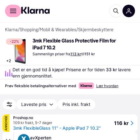
For kunder
For bedrifter
Klarna
/
Shopping
/
Mobil & Wearables
/
Skjermbeskyttere
3mk Flexible Glass Protective Film for 
-22%
iPad 7 10.2
Sammenlign priser fra
113 kr
til
151 kr
+
2
Det er en god tid å kjøpe! Prisene er for tiden 
33 kr
 lavere 
enn gjennomsnittet.
Prøv fleksible betalingsalternativer med
Lær hvordan
Laveste pris
Pris inkl. frakt
Proshop.no
ANNONSE
116 kr
109 kr frakt
,
5–7 dager
3mk FlexibleGlass 11'' - Apple iPad 7 10.2"
avXperten