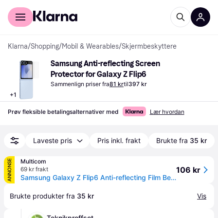
For kunder
For bedrifter
Klarna
/
Shopping
/
Mobil & Wearables
/
Skjermbeskyttere
Samsung Anti-reflecting Screen 
Protector for Galaxy Z Flip6
Sammenlign priser fra
81 kr
til
397 kr
+
1
Prøv fleksible betalingsalternativer med
Lær hvordan
Laveste pris
Pris inkl. frakt
Brukte fra
35 kr
Multicom
ANNONSE
106 kr
69 kr frakt
Samsung Galaxy Z Flip6 Anti-reflecting Film Beskytter skjermen, til Galaxy Z Flip6 (EF-UF741CTEGWW)
Brukte produkter fra 
35 kr
Vis
Teknikproffset