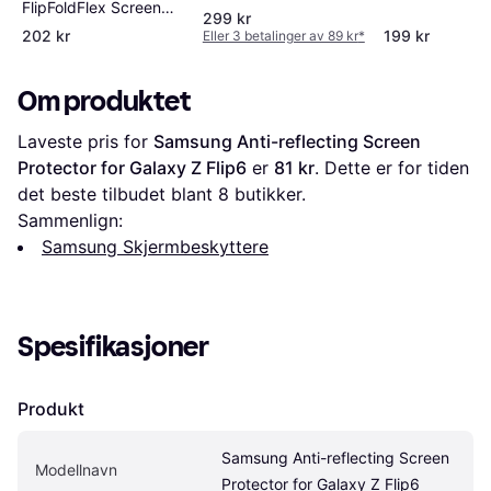
FlipFoldFlex Screen
299 kr
Protector for Galaxy Z
202 kr
199 kr
Eller 3 betalinger av 89 kr
*
Flip 6
Om produktet
Laveste pris for 
Samsung Anti-reflecting Screen 
Protector for Galaxy Z Flip6
 er 
81 kr
. Dette er for tiden 
det beste tilbudet blant 
8
 butikker.
Sammenlign:
Samsung Skjermbeskyttere
Spesifikasjoner
Produkt
Samsung Anti-reflecting Screen 
Modellnavn
Protector for Galaxy Z Flip6