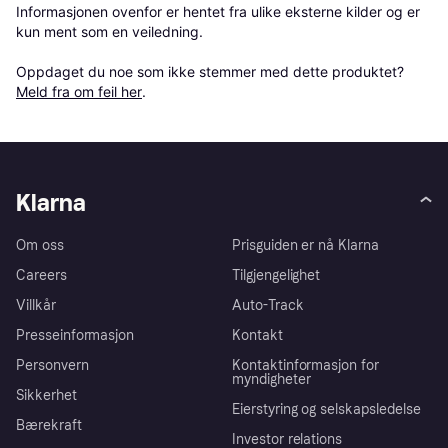
Informasjonen ovenfor er hentet fra ulike eksterne kilder og er 
kun ment som en veiledning.

Oppdaget du noe som ikke stemmer med dette produktet? 
Meld fra om feil her
.
Klarna
Om oss
Prisguiden er nå Klarna
Careers
Tilgjengelighet
Villkår
Auto-Track
Presseinformasjon
Kontakt
Personvern
Kontaktinformasjon for
myndigheter
Sikkerhet
Eierstyring og selskapsledelse
Bærekraft
Investor relations