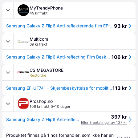
MyTrendyPhone
49 kr frakt
93 kr
Samsung Galaxy Z Flip6 Anti-reflekterende film EF-UF741CTEGWW - 2 stk.
Multicom
69 kr frakt
106 kr
Samsung Galaxy Z Flip6 Anti-reflecting Film Beskytter skjermen, til Galaxy Z Flip6 (EF-UF741CTEGWW)
CS MEGASTORE
Restordre
113 kr
Samsung EF-UF741 - Skjermbeskyttelse for mobiltelefon - antireflekterende - film - rammefarge transparent - for Galaxy Z Flip6
Proshop.no
109 kr frakt
,
8–10 dager
397 kr
Samsung Galaxy Z Flip6 Anti-reflecting Film
Eller 3 betalinger av 137 kr
Produktet finnes på 
1
 hos 
forhandler
, som ikke har en 