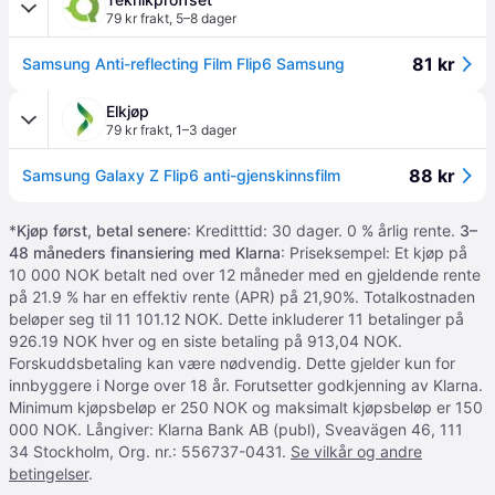
79 kr frakt
,
5–8 dager
81 kr
Samsung Anti-reflecting Film Flip6 Samsung
Elkjøp
79 kr frakt
,
1–3 dager
88 kr
Samsung Galaxy Z Flip6 anti-gjenskinnsfilm
*
Kjøp først, betal senere
: Kreditttid: 30 dager. 0 % årlig rente.
3–
48 måneders finansiering med Klarna
: Priseksempel: Et kjøp på
10 000 NOK betalt ned over 12 måneder med en gjeldende rente
på 21.9 % har en effektiv rente (APR) på 21,90%. Totalkostnaden
beløper seg til 11 101.12 NOK. Dette inkluderer 11 betalinger på
926.19 NOK hver og en siste betaling på 913,04 NOK.
Forskuddsbetaling kan være nødvendig. Dette gjelder kun for
innbyggere i Norge over 18 år. Forutsetter godkjenning av Klarna.
Minimum kjøpsbeløp er 250 NOK og maksimalt kjøpsbeløp er 150
000 NOK. Långiver: Klarna Bank AB (publ), Sveavägen 46, 111
34 Stockholm, Org. nr.: 556737-0431.
Se vilkår og andre
betingelser
.