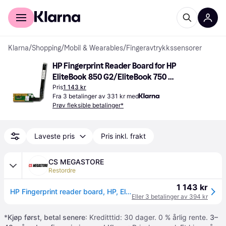
For kunder
For bedrifter
Klarna
/
Shopping
/
Mobil & Wearables
/
Fingeravtrykkssensorer
HP Fingerprint Reader Board for HP 
EliteBook 850 G2/EliteBook 750 
G2/ZBook 15u G2
Pris
1 143 kr
Fra 3 betalinger av 331 kr med
Prøv fleksible betalinger*
Laveste pris
Pris inkl. frakt
CS MEGASTORE
Restordre
1 143 kr
HP Fingerprint reader board, HP, EliteBook 850 G2, EliteBook 750 G2, ZBook 15u G2
Eller 3 betalinger av 394 kr
*
Kjøp først, betal senere
: Kreditttid: 30 dager. 0 % årlig rente.
3–