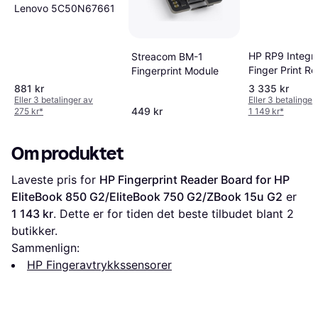
Lenovo 5C50N67661
HP RP9 Integr
Streacom BM-1
Finger Print R
Fingerprint Module
N3R64AA
881 kr
3 335 kr
Eller 3 betalinger av
Eller 3 betalinger
449 kr
275 kr
*
1 149 kr
*
Om produktet
Laveste pris for 
HP Fingerprint Reader Board for HP 
EliteBook 850 G2/EliteBook 750 G2/ZBook 15u G2
 er 
1 143 kr
. Dette er for tiden det beste tilbudet blant 
2
butikker.
Sammenlign:
HP Fingeravtrykkssensorer