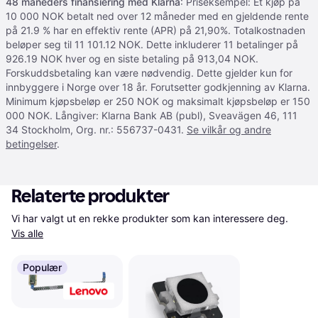
48 måneders finansiering med Klarna
: Priseksempel: Et kjøp på
10 000 NOK betalt ned over 12 måneder med en gjeldende rente
på 21.9 % har en effektiv rente (APR) på 21,90%. Totalkostnaden
beløper seg til 11 101.12 NOK. Dette inkluderer 11 betalinger på
926.19 NOK hver og en siste betaling på 913,04 NOK.
Forskuddsbetaling kan være nødvendig. Dette gjelder kun for
innbyggere i Norge over 18 år. Forutsetter godkjenning av Klarna.
Minimum kjøpsbeløp er 250 NOK og maksimalt kjøpsbeløp er 150
000 NOK. Långiver: Klarna Bank AB (publ), Sveavägen 46, 111
34 Stockholm, Org. nr.: 556737-0431.
Se vilkår og andre
betingelser
.
Relaterte produkter
Vi har valgt ut en rekke produkter som kan interessere deg. 
Vis alle
Populær