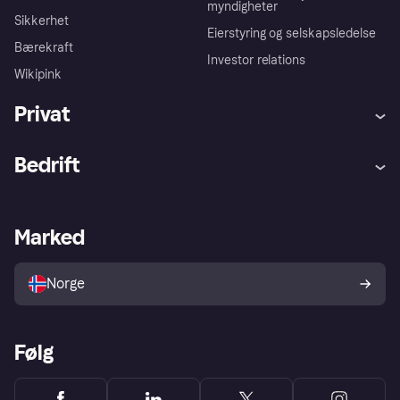
myndigheter
Sikkerhet
Eierstyring og selskapsledelse
Bærekraft
Investor relations
Wikipink
Privat
Hjelp
Kjøperbeskyttelse
Bedrift
Logg inn
Klager
Butikksupport
Developers portal
Klarna-appen
Kredittavtale
Merchant portal
Driftsstatus
Marked
Utforsk butikker
Personverninnstillinger
Selg med Klarna
Plattformer og partnere
Norge
Følg