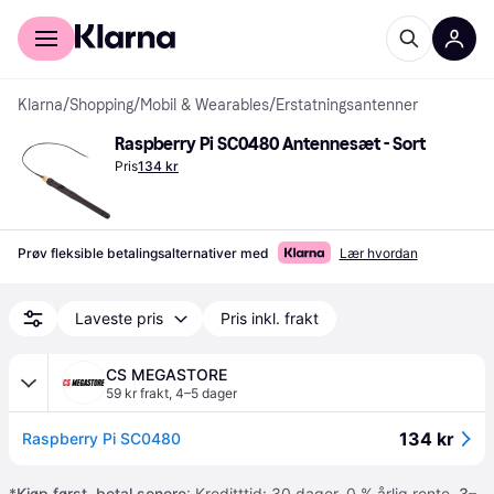
For kunder
For bedrifter
Klarna
/
Shopping
/
Mobil & Wearables
/
Erstatningsantenner
Raspberry Pi SC0480 Antennesæt - Sort
Pris
134 kr
Prøv fleksible betalingsalternativer med
Lær hvordan
Laveste pris
Pris inkl. frakt
CS MEGASTORE
59 kr frakt
,
4–5 dager
134 kr
Raspberry Pi SC0480
*
Kjøp først, betal senere
: Kreditttid: 30 dager. 0 % årlig rente.
3–