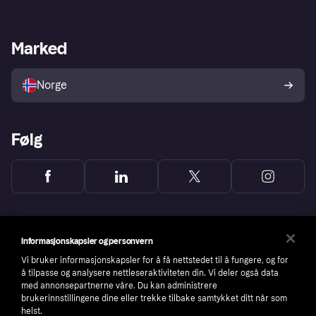
Logg inn
Klager
Butikksupport
Developers portal
Klarna-appen
Kredittavtale
Merchant portal
Driftsstatus
Marked
Utforsk butikker
Personverninnstillinger
Selg med Klarna
Plattformer og partnere
Norge
Følg
Informasjonskapsler og personvern
Vi bruker informasjonskapsler for å få nettstedet til å fungere, og for
å tilpasse og analysere nettleseraktiviteten din. Vi deler også data
med annonsepartnerne våre. Du kan administrere
brukerinnstillingene dine eller trekke tilbake samtykket ditt når som
helst.