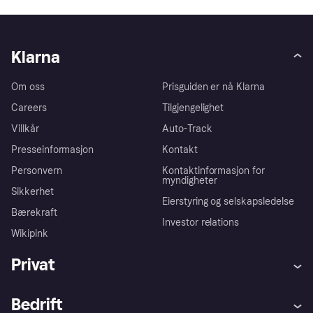
Klarna
Om oss
Prisguiden er nå Klarna
Careers
Tilgjengelighet
Villkår
Auto-Track
Presseinformasjon
Kontakt
Personvern
Kontaktinformasjon for
myndigheter
Sikkerhet
Eierstyring og selskapsledelse
Bærekraft
Investor relations
Wikipink
Privat
Hjelp
Kjøperbeskyttelse
Bedrift