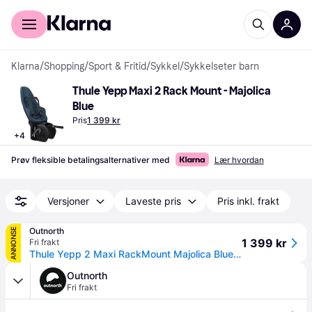
For kunder
For bedrifter
Klarna
/
Shopping
/
Sport & Fritid
/
Sykkel
/
Sykkelseter barn
Thule Yepp Maxi 2 Rack Mount - Majolica 
Blue
Pris
1 399 kr
+
4
Prøv fleksible betalingsalternativer med
Lær hvordan
Versjoner
Laveste pris
Pris inkl. frakt
Outnorth
ANNONSE
1 399 kr
Fri frakt
Thule Yepp 2 Maxi RackMount Majolica Blue OneSize
Outnorth
Fri frakt