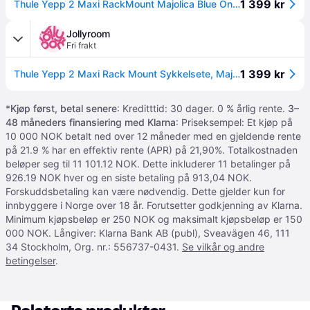
1 399 kr
Thule Yepp 2 Maxi RackMount Majolica Blue OneSize
Jollyroom
Fri frakt
1 399 kr
Thule Yepp 2 Maxi Rack Mount Sykkelsete, Majolica Blue
*
Kjøp først, betal senere
: Kreditttid: 30 dager. 0 % årlig rente.
3–
48 måneders finansiering med Klarna
: Priseksempel: Et kjøp på
10 000 NOK betalt ned over 12 måneder med en gjeldende rente
på 21.9 % har en effektiv rente (APR) på 21,90%. Totalkostnaden
beløper seg til 11 101.12 NOK. Dette inkluderer 11 betalinger på
926.19 NOK hver og en siste betaling på 913,04 NOK.
Forskuddsbetaling kan være nødvendig. Dette gjelder kun for
innbyggere i Norge over 18 år. Forutsetter godkjenning av Klarna.
Minimum kjøpsbeløp er 250 NOK og maksimalt kjøpsbeløp er 150
000 NOK. Långiver: Klarna Bank AB (publ), Sveavägen 46, 111
34 Stockholm, Org. nr.: 556737-0431.
Se vilkår og andre
betingelser
.