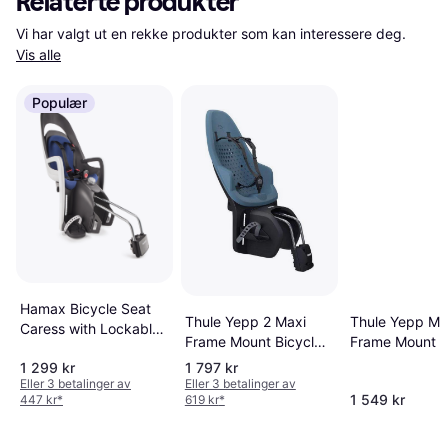
Relaterte produkter
Vi har valgt ut en rekke produkter som kan interessere deg. 
Vis alle
Populær
Hamax Bicycle Seat
Thule Yepp 2 Maxi
Thule Yepp Ma
Caress with Lockable
Frame Mount Bicycle
Frame Mount B
Holder
Seat - Aegean Blue
Seat - Agave
1 299 kr
1 797 kr
Eller 3 betalinger av
Eller 3 betalinger av
1 549 kr
447 kr
*
619 kr
*