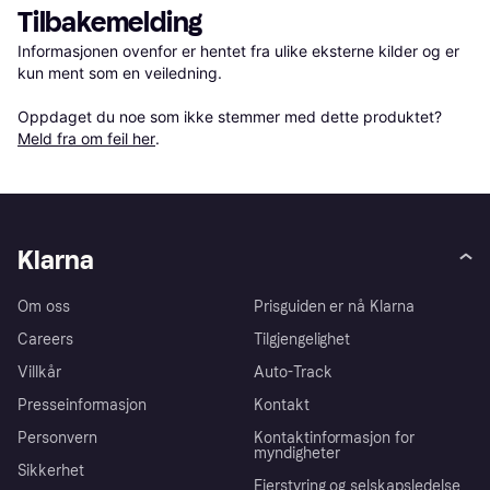
Tilbakemelding
Informasjonen ovenfor er hentet fra ulike eksterne kilder og er 
kun ment som en veiledning.

Oppdaget du noe som ikke stemmer med dette produktet? 
Meld fra om feil her
.
Klarna
Om oss
Prisguiden er nå Klarna
Careers
Tilgjengelighet
Villkår
Auto-Track
Presseinformasjon
Kontakt
Personvern
Kontaktinformasjon for
myndigheter
Sikkerhet
Eierstyring og selskapsledelse