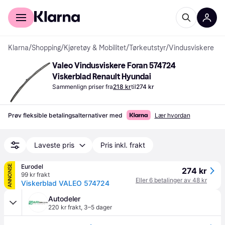
For kunder
For bedrifter
Klarna
/
Shopping
/
Kjøretøy & Mobilitet
/
Tørkeutstyr
/
Vindusviskere
Valeo Vindusviskere Foran 574724 
Viskerblad Renault Hyundai
Sammenlign priser fra
218 kr
til
274 kr
Prøv fleksible betalingsalternativer med
Lær hvordan
Laveste pris
Pris inkl. frakt
Eurodel
ANNONSE
274 kr
99 kr frakt
Eller 6 betalinger av 48 kr
Viskerblad VALEO 574724
Autodeler
220 kr frakt
,
3–5 dager