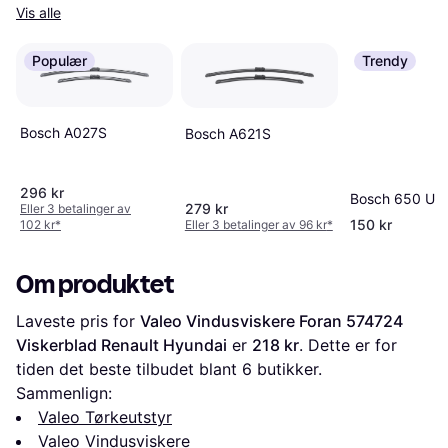
Vis alle
Populær
Trendy
Bosch A027S
Bosch A621S
296 kr
Bosch 650 U
279 kr
Eller 3 betalinger av
150 kr
102 kr
*
Eller 3 betalinger av 96 kr
*
Om produktet
Laveste pris for 
Valeo Vindusviskere Foran 574724 
Viskerblad Renault Hyundai
 er 
218 kr
. Dette er for 
tiden det beste tilbudet blant 
6
 butikker.
Sammenlign:
Valeo Tørkeutstyr
Valeo Vindusviskere