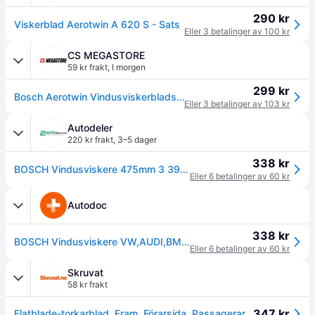
290 kr
Viskerblad Aerotwin A 620 S - Sats
Eller 3 betalinger av 100 kr
CS MEGASTORE
59 kr frakt
,
I morgen
299 kr
Bosch Aerotwin Vindusviskerbladsett - A620S
Eller 3 betalinger av 103 kr
Autodeler
220 kr frakt
,
3–5 dager
338 kr
BOSCH Vindusviskere 475mm 3 397 007 620 Viskerblad VW,AUDI,BMW
Eller 6 betalinger av 60 kr
Autodoc
338 kr
BOSCH Vindusviskere VW,AUDI,BMW 3 397 007 620 61615B5FC41,3AB955425,3AB955426 Viskerblad 3AB998002,56D955426A,5C7955425A,5C7955426A,61615A9DCE3
Eller 6 betalinger av 60 kr
Skruvat
58 kr frakt
347 kr
Flatblade-torkarblad, Fram, Förarsida, Passagerarsida BOSCH - audi, bmw, byd, honda, polestar, skoda, vw - OE 3AB 955 425, 3AB 955 426, 3AB 998 002