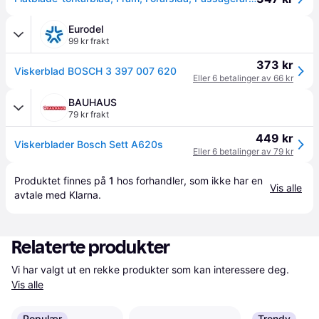
Eurodel
99 kr frakt
373 kr
Viskerblad BOSCH 3 397 007 620
Eller 6 betalinger av 66 kr
BAUHAUS
79 kr frakt
449 kr
Viskerblader Bosch Sett A620s
Eller 6 betalinger av 79 kr
Produktet finnes på 
1
 hos 
forhandler
, som ikke har en 
Vis alle
avtale med Klarna.
Relaterte produkter
Vi har valgt ut en rekke produkter som kan interessere deg. 
Vis alle
Populær
Trendy