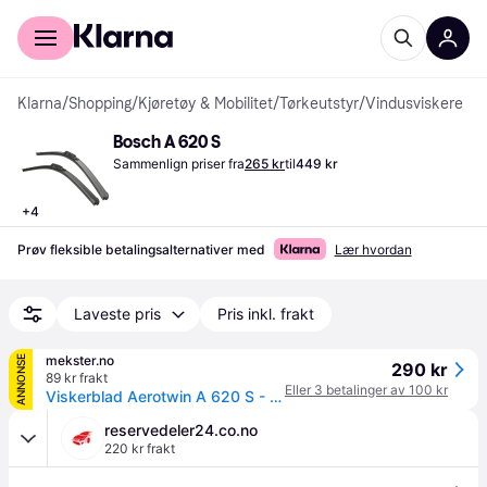
For kunder
For bedrifter
Klarna
/
Shopping
/
Kjøretøy & Mobilitet
/
Tørkeutstyr
/
Vindusviskere
Bosch A 620 S
Sammenlign priser fra
265 kr
til
449 kr
+
4
Prøv fleksible betalingsalternativer med
Lær hvordan
Laveste pris
Pris inkl. frakt
mekster.no
ANNONSE
290 kr
89 kr frakt
Eller 3 betalinger av 100 kr
Viskerblad Aerotwin A 620 S - Sats
reservedeler24.co.no
220 kr frakt