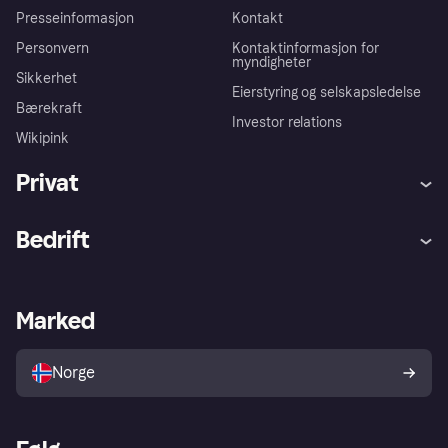
Presseinformasjon
Kontakt
Personvern
Kontaktinformasjon for
myndigheter
Sikkerhet
Eierstyring og selskapsledelse
Bærekraft
Investor relations
Wikipink
Privat
Hjelp
Kjøperbeskyttelse
Bedrift
Logg inn
Klager
Butikksupport
Developers portal
Klarna-appen
Kredittavtale
Merchant portal
Driftsstatus
Marked
Utforsk butikker
Personverninnstillinger
Selg med Klarna
Plattformer og partnere
Norge