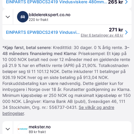
265 kr
EINPARTS EPWBDCS2419 Vindusviskere 480mm, Flatt viskeblad
bildelerekspert.co.no
220 kr frakt
271 kr
EINPARTS EPWBDCS2419 Vindusviskere 480mm, Flatt viskeblad, Sett
Eller 6 betalinger av 48 kr
*
Kjøp først, betal senere
: Kreditttid: 30 dager. 0 % årlig rente.
3–
48 måneders finansiering med Klarna
: Priseksempel: Et kjøp på
10 000 NOK betalt ned over 12 måneder med en gjeldende rente
på 21.9 % har en effektiv rente (APR) på 21,90%. Totalkostnaden
beløper seg til 11 101.12 NOK. Dette inkluderer 11 betalinger på
926.19 NOK hver og en siste betaling på 913,04 NOK.
Forskuddsbetaling kan være nødvendig. Dette gjelder kun for
innbyggere i Norge over 18 år. Forutsetter godkjenning av Klarna.
Minimum kjøpsbeløp er 250 NOK og maksimalt kjøpsbeløp er 150
000 NOK. Långiver: Klarna Bank AB (publ), Sveavägen 46, 111
34 Stockholm, Org. nr.: 556737-0431.
Se vilkår og andre
betingelser
.
mekster.no
89 kr frakt