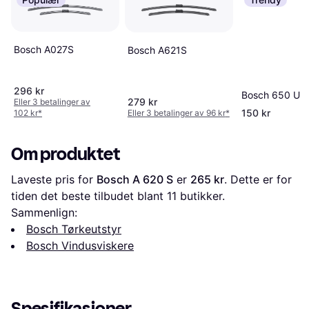
Bosch A027S
Bosch A621S
296 kr
Bosch 650 U
279 kr
Eller 3 betalinger av
150 kr
102 kr
*
Eller 3 betalinger av 96 kr
*
Om produktet
Laveste pris for 
Bosch A 620 S
 er 
265 kr
. Dette er for 
tiden det beste tilbudet blant 
11
 butikker.
Sammenlign:
Bosch Tørkeutstyr
Bosch Vindusviskere
Spesifikasjoner