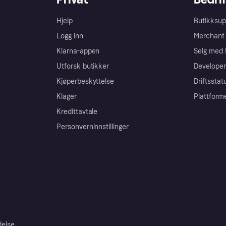
Hjelp
Butikksup
Logg inn
Merchant 
Klarna-appen
Selg med 
Utforsk butikker
Developer
Kjøperbeskyttelse
Driftsstat
Klager
Plattform
Kredittavtale
Personverninnstillinger
delse