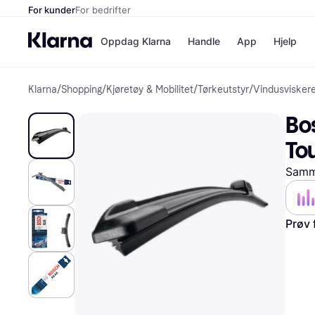
For kunder
For bedrifter
Oppdag Klarna
Handle
App
Hjelp
Klarna
/
Shopping
/
Kjøretøy & Mobilitet
/
Tørkeutstyr
/
Vindusvisker
Betalingsm
Butikker
Betalingsme
Elkjøp
Bo
Betal nå
Bookin
Betal i 3 dele
Farmasi
To
Betal innen 
kicks.n
Finansiering
Norweg
Samme
Vipps
Butikkovers
Prøv 