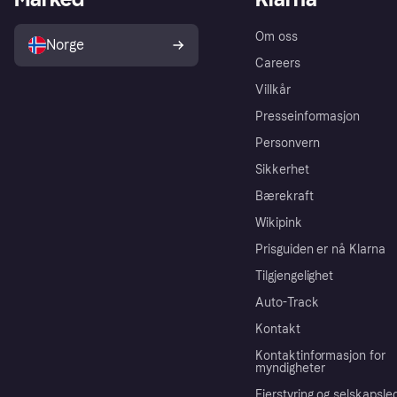
Om oss
Norge
Careers
Villkår
Presseinformasjon
Personvern
Sikkerhet
Bærekraft
Wikipink
Prisguiden er nå Klarna
Tilgjengelighet
Auto-Track
Kontakt
Kontaktinformasjon for
myndigheter
Eierstyring og selskapsle