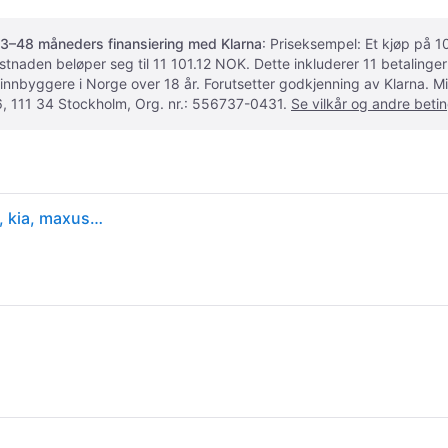
3–48 måneders finansiering med Klarna
: Priseksempel: Et kjøp på
ostnaden beløper seg til 11 101.12 NOK. Dette inkluderer 11 betalin
 innbyggere i Norge over 18 år. Forutsetter godkjenning av Klarna.
, 111 34 Stockholm, Org. nr.: 556737-0431.
Se vilkår og andre betin
Torkarblad, Bak BOSCH Bak - audi, bmw, byd, cupra, kia, maxus, mercedes-benz, seat, skoda, vw - OE 167 820 50 03, 2G0955427, 510 955 427 A