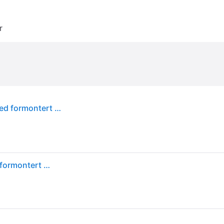
r
RIDEX 298W0040 Vindusviskere bak, 280mm, med formontert adapter, Stykk
RIDEX 298W0040 Vindusviskere bak, 280mm, med formontert adapter, Stykk