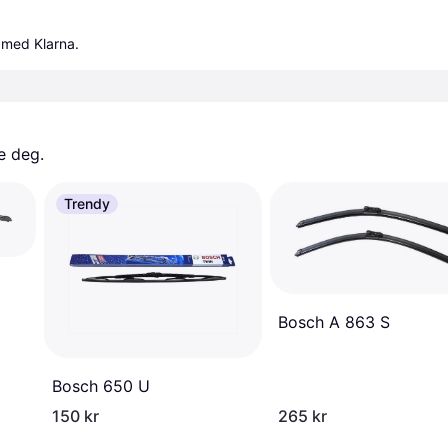
 med Klarna.
e deg. 
Trendy
Bosch A 863 S
Bosch 650 U
150 kr
265 kr