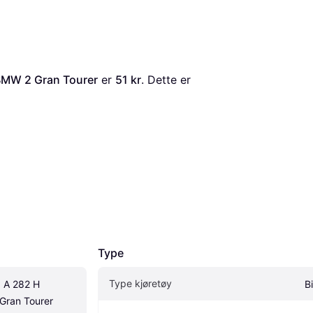
BMW 2 Gran Tourer
 er 
51 kr
. Dette er 
Type
Type kjøretøy
 A 282 H 
Bi
Gran Tourer