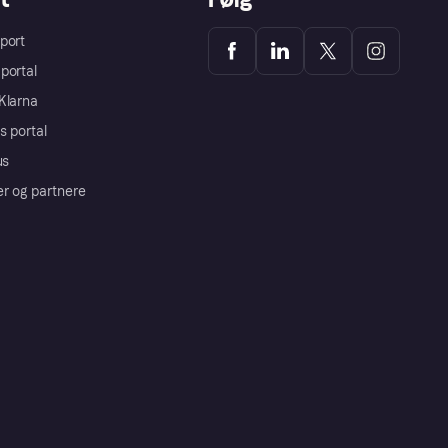
port
portal
Klarna
s portal
us
er og partnere