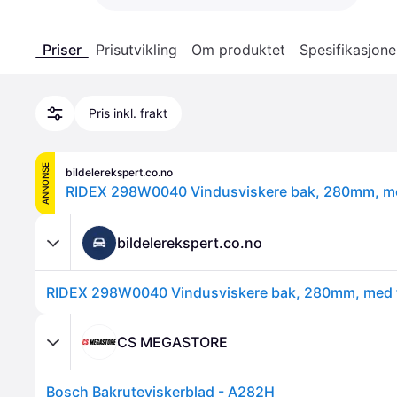
Priser
Prisutvikling
Om produktet
Spesifikasjone
Pris inkl. frakt
ANNONSE
bildelerekspert.co.no
bildelerekspert.co.no
CS MEGASTORE
Bosch Bakruteviskerblad - A282H