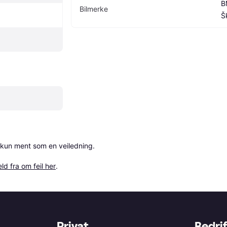
B
Bilmerke
Š
 kun ment som en veiledning.

ld fra om feil her
.
Privat
Bedrif