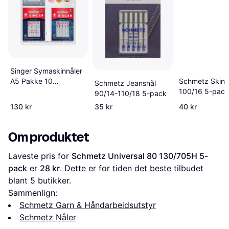
Singer Symaskinnåler
Schmetz Skinn
A5 Pakke 10
Schmetz Jeansnål
100/16 5-pack
Universalnåler
90/14-110/18 5-pack
130 kr
35 kr
40 kr
Om produktet
Laveste pris for 
Schmetz Universal 80 130/705H 5-
pack
 er 
28 kr
. Dette er for tiden det beste tilbudet 
blant 
5
 butikker.
Sammenlign:
Schmetz Garn & Håndarbeidsutstyr
Schmetz Nåler