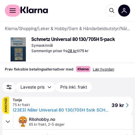
For kunder
For bedrifter
Klarna
/
Shopping
/
Leker & Hobby
/
Garn & Håndarbeidsutstyr
/
Nåler
Schmetz Universal 80 130/705H 5-pack
Symaskinnål
Sammenlign priser fra
28 kr
til
75 kr
Prøv fleksible betalingsalternativer med
Lær hvordan
Laveste pris
Pris inkl. frakt
Tonje
ANNONSE
39 kr
75 kr frakt
(23E3) Nåler Universal 80 130/705H 5stk SCHMETZ
Ritohobby.no
65 kr frakt
,
2–5 dager