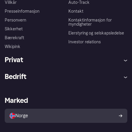
Villkår
Auto-Track
Presseinformasjon
Kontakt
Personvern
Kontaktinformasjon for
myndigheter
Sikkerhet
Eierstyring og selskapsledelse
Bærekraft
Investor relations
Wikipink
Privat
Hjelp
Kjøperbeskyttelse
Bedrift
Logg inn
Klager
Butikksupport
Developers portal
Klarna-appen
Kredittavtale
Merchant portal
Driftsstatus
Marked
Utforsk butikker
Personverninnstillinger
Selg med Klarna
Plattformer og partnere
Norge