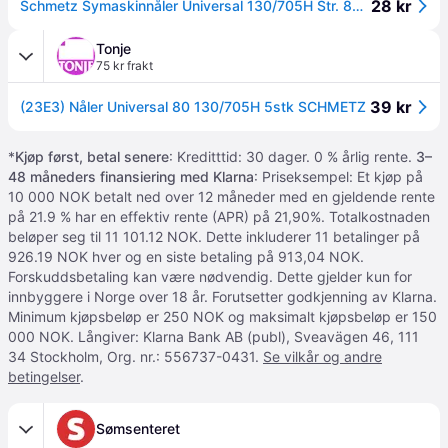
28 kr
Schmetz Symaskinnåler Universal 130/705H Str. 80 - 5 stk
Tonje
75 kr frakt
39 kr
(23E3) Nåler Universal 80 130/705H 5stk SCHMETZ
*
Kjøp først, betal senere
: Kreditttid: 30 dager. 0 % årlig rente.
3–
48 måneders finansiering med Klarna
: Priseksempel: Et kjøp på
10 000 NOK betalt ned over 12 måneder med en gjeldende rente
på 21.9 % har en effektiv rente (APR) på 21,90%. Totalkostnaden
beløper seg til 11 101.12 NOK. Dette inkluderer 11 betalinger på
926.19 NOK hver og en siste betaling på 913,04 NOK.
Forskuddsbetaling kan være nødvendig. Dette gjelder kun for
innbyggere i Norge over 18 år. Forutsetter godkjenning av Klarna.
Minimum kjøpsbeløp er 250 NOK og maksimalt kjøpsbeløp er 150
000 NOK. Långiver: Klarna Bank AB (publ), Sveavägen 46, 111
34 Stockholm, Org. nr.: 556737-0431.
Se vilkår og andre
betingelser
.
Sømsenteret