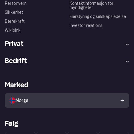
Personvern
Kontaktinformasjon for
myndigheter
Sikkerhet
Eierstyring og selskapsledelse
Bærekraft
Investor relations
Wikipink
Privat
Hjelp
Kjøperbeskyttelse
Bedrift
Logg inn
Klager
Butikksupport
Developers portal
Klarna-appen
Kredittavtale
Merchant portal
Driftsstatus
Marked
Utforsk butikker
Personverninnstillinger
Selg med Klarna
Plattformer og partnere
Norge
Følg