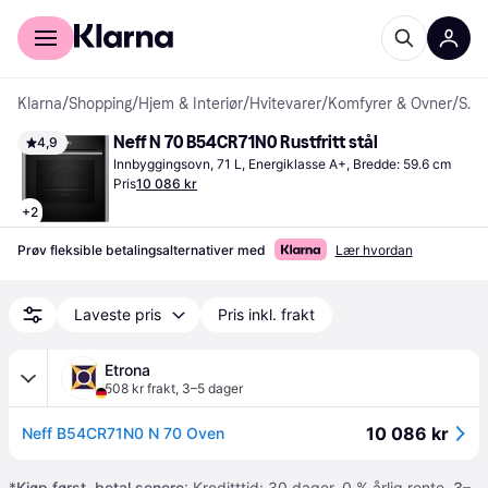
For kunder
For bedrifter
Klarna
/
Shopping
/
Hjem & Interiør
/
Hvitevarer
/
Komfyrer & Ovner
/
Stekeovner
Neff N 70 B54CR71N0 Rustfritt stål
4,9
Innbyggingsovn, 71 L, Energiklasse A+, Bredde: 59.6 cm
Pris
10 086 kr
+
2
Prøv fleksible betalingsalternativer med
Lær hvordan
Laveste pris
Pris inkl. frakt
Etrona
508 kr frakt
,
3–5 dager
10 086 kr
Neff B54CR71N0 N 70 Oven
*
Kjøp først, betal senere
: Kreditttid: 30 dager. 0 % årlig rente.
3–