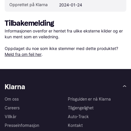
Opprettet på Klarna
2024-01-24
Tilbakemelding
Informasjonen ovenfor er hentet fra ulike eksterne kilder og er 
kun ment som en veiledning.

Oppdaget du noe som ikke stemmer med dette produktet? 
Meld fra om feil her
.
Klarna
Om oss
Prisguiden er nå Klarna
Careers
Tilgjengelighet
Villkår
Auto-Track
Presseinformasjon
Kontakt