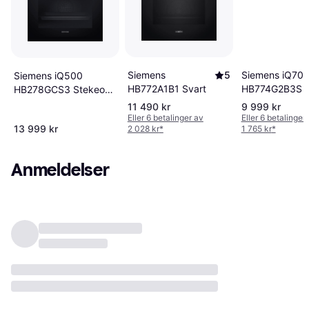
Siemens
5
Siemens iQ70
Siemens iQ500
HB772A1B1 Svart
HB774G2B3S S
HB278GCS3 Stekeovn
Rustfritt stål
11 490 kr
9 999 kr
Eller 6 betalinger av
Eller 6 betalinger
13 999 kr
2 028 kr
*
1 765 kr
*
Anmeldelser