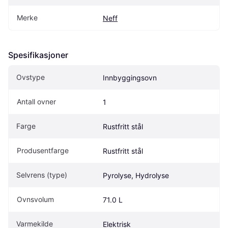
Merke
Neff
Spesifikasjoner
Ovstype
Innbyggingsovn
Antall ovner
1
Farge
Rustfritt stål
Produsentfarge
Rustfritt stål
Selvrens (type)
Pyrolyse, Hydrolyse
Ovnsvolum
71.0 L
Varmekilde
Elektrisk