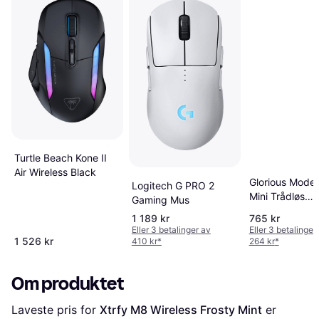
Turtle Beach Kone II
Air Wireless Black
Glorious Model
Logitech G PRO 2
Mini Trådløs
Gaming Mus
Gamingmus
1 189 kr
765 kr
Eller 3 betalinger av
Eller 3 betalinger
1 526 kr
410 kr
*
264 kr
*
Om produktet
Laveste pris for 
Xtrfy M8 Wireless Frosty Mint
 er 