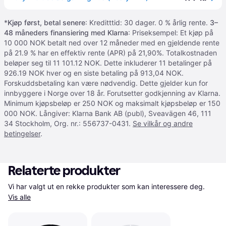
*
Kjøp først, betal senere
: Kreditttid: 30 dager. 0 % årlig rente.
3–
48 måneders finansiering med Klarna
: Priseksempel: Et kjøp på
10 000 NOK betalt ned over 12 måneder med en gjeldende rente
på 21.9 % har en effektiv rente (APR) på 21,90%. Totalkostnaden
beløper seg til 11 101.12 NOK. Dette inkluderer 11 betalinger på
926.19 NOK hver og en siste betaling på 913,04 NOK.
Forskuddsbetaling kan være nødvendig. Dette gjelder kun for
innbyggere i Norge over 18 år. Forutsetter godkjenning av Klarna.
Minimum kjøpsbeløp er 250 NOK og maksimalt kjøpsbeløp er 150
000 NOK. Långiver: Klarna Bank AB (publ), Sveavägen 46, 111
34 Stockholm, Org. nr.: 556737-0431.
Se vilkår og andre
betingelser
.
Relaterte produkter
Vi har valgt ut en rekke produkter som kan interessere deg. 
Vis alle