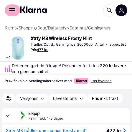
For kunder
For bedrifter
Klarna
/
Shopping
/
Data
/
Datautstyr
/
Datamus
/
Gamingmus
Xtrfy M8 Wireless Frosty Mint
Trådløs Optisk, Gamingmus, 26000dpi, Antall knapper: 5st
Pris
477 kr
+
4
Det er en god tid å kjøpe! Prisene er for tiden 
220 kr
 lavere 
enn gjennomsnittet.
Prøv fleksible betalingsalternativer med
Lær hvordan
Versjoner
Laveste pris
Pris inkl. frakt
Elkjøp
79 kr frakt
,
1–3 dager
477 kr
Xtrfy M8 trådløs gamingmus (frosty mint)