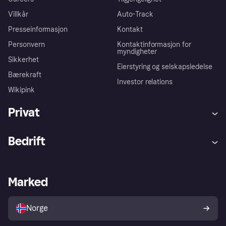
Villkår
Auto-Track
Presseinformasjon
Kontakt
Personvern
Kontaktinformasjon for
myndigheter
Sikkerhet
Eierstyring og selskapsledelse
Bærekraft
Investor relations
Wikipink
Privat
Hjelp
Kjøperbeskyttelse
Bedrift
Logg inn
Klager
Butikksupport
Developers portal
Klarna-appen
Kredittavtale
Merchant portal
Driftsstatus
Marked
Utforsk butikker
Personverninnstillinger
Selg med Klarna
Plattformer og partnere
Norge