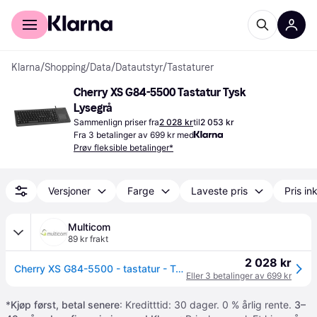
For kunder
For bedrifter
Klarna
/
Shopping
/
Data
/
Datautstyr
/
Tastaturer
Cherry XS G84-5500 Tastatur Tysk 
Lysegrå
Sammenlign priser fra
2 028 kr
til
2 053 kr
Fra 3 betalinger av 699 kr med
Prøv fleksible betalinger*
Versjoner
Farge
Laveste pris
Pris ink
Multicom
89 kr frakt
2 028 kr
Cherry XS G84-5500 - tastatur - Tysk - lysegrå Inn-enhet (G84-5500LUMDE-0)
Eller 3 betalinger av 699 kr
*
Kjøp først, betal senere
: Kreditttid: 30 dager. 0 % årlig rente.
3–