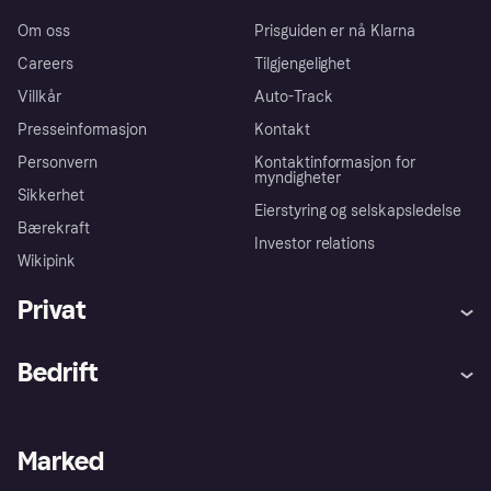
Om oss
Prisguiden er nå Klarna
Careers
Tilgjengelighet
Villkår
Auto-Track
Presseinformasjon
Kontakt
Personvern
Kontaktinformasjon for
myndigheter
Sikkerhet
Eierstyring og selskapsledelse
Bærekraft
Investor relations
Wikipink
Privat
Hjelp
Kjøperbeskyttelse
Bedrift
Logg inn
Klager
Butikksupport
Developers portal
Klarna-appen
Kredittavtale
Merchant portal
Driftsstatus
Marked
Utforsk butikker
Personverninnstillinger
Selg med Klarna
Plattformer og partnere