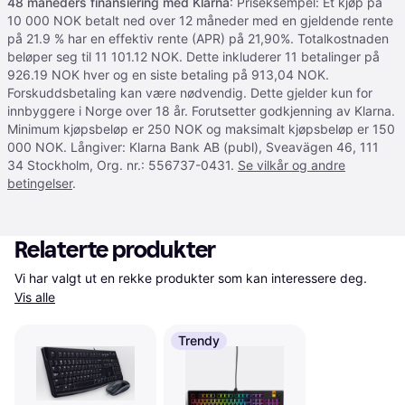
48 måneders finansiering med Klarna
: Priseksempel: Et kjøp på
10 000 NOK betalt ned over 12 måneder med en gjeldende rente
på 21.9 % har en effektiv rente (APR) på 21,90%. Totalkostnaden
beløper seg til 11 101.12 NOK. Dette inkluderer 11 betalinger på
926.19 NOK hver og en siste betaling på 913,04 NOK.
Forskuddsbetaling kan være nødvendig. Dette gjelder kun for
innbyggere i Norge over 18 år. Forutsetter godkjenning av Klarna.
Minimum kjøpsbeløp er 250 NOK og maksimalt kjøpsbeløp er 150
000 NOK. Långiver: Klarna Bank AB (publ), Sveavägen 46, 111
34 Stockholm, Org. nr.: 556737-0431.
Se vilkår og andre
betingelser
.
Relaterte produkter
Vi har valgt ut en rekke produkter som kan interessere deg. 
Vis alle
Trendy