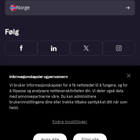
Norge
Følg
Informasjonskapsler og personvern
Vi bruker informasjonskapsler for å få nettstedet til å fungere, og for
å tilpasse og analysere nettleseraktiviteten din. Vi deler også data
med annonsepartnerne våre. Du kan administrere
brukerinnstillingene dine eller trekke tilbake samtykket ditt når som
helst.
Endre innstillinger
Copyright © 2005-2026 Klarna Bank AB (publ). Headquarters: Stockholm, Sweden. All
rights reserved. Klarna Bank AB (publ). Sveavägen 46, 111 34 Stockholm. Organization
number: 556737-0431
Avvis Alle
Tillat alle