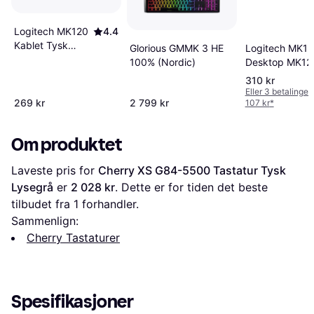
Logitech MK120
4.4
Kablet Tysk
Glorious GMMK 3 HE
Logitech MK1
920-002563
100% (Nordic)
Desktop MK12
French
310 kr
Eller 3 betalinger
269 kr
2 799 kr
107 kr
*
Om produktet
Laveste pris for 
Cherry XS G84-5500 Tastatur Tysk 
Lysegrå
 er 
2 028 kr
. Dette er for tiden det beste 
tilbudet fra 1 forhandler.
Sammenlign:
Cherry Tastaturer
Spesifikasjoner