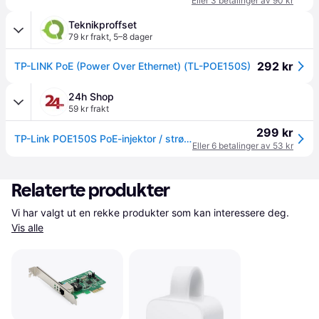
Eller 3 betalinger av 90 kr
Teknikproffset
79 kr frakt
,
5–8 dager
292 kr
TP-LINK PoE (Power Over Ethernet) (TL-POE150S)
24h Shop
59 kr frakt
299 kr
TP-Link POE150S PoE-injektor / strømadapter via RJ-45 / 48 V for IP-kamera og aksesspunkt
Eller 6 betalinger av 53 kr
Relaterte produkter
Vi har valgt ut en rekke produkter som kan interessere deg. 
Vis alle