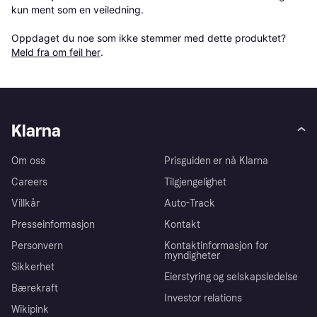
kun ment som en veiledning.

Oppdaget du noe som ikke stemmer med dette produktet? 
Meld fra om feil her
.
Klarna
Om oss
Prisguiden er nå Klarna
Careers
Tilgjengelighet
Villkår
Auto-Track
Presseinformasjon
Kontakt
Personvern
Kontaktinformasjon for
myndigheter
Sikkerhet
Eierstyring og selskapsledelse
Bærekraft
Investor relations
Wikipink