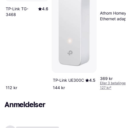
TP-Link TG-
4.6
Athom Homey 
3468
Ethernet adapt
369 kr
TP-Link UE300C
4.5
Eller 3 betalinger
112 kr
144 kr
127 kr
*
Anmeldelser