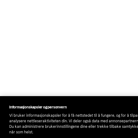
Informasjonskapsler og personvern
Vi bruker informasjonskapsler for å få nettstedet til å fungere, og for å tilp
analysere nettleseraktiviteten din. Vi deler også data med annonsepartner
Du kan administrere brukerinnstillingene dine eller trekke tilbake samtykket
når som helst.