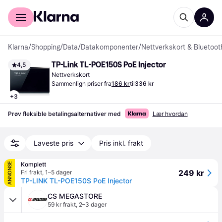
For kunder
For bedrifter
Klarna
/
Shopping
/
Data
/
Datakomponenter
/
Nettverkskort & Bluetoo
TP-Link TL-POE150S PoE Injector
4,5
Nettverkskort
Sammenlign priser fra
186 kr
til
336 kr
+
3
Prøv fleksible betalingsalternativer med
Lær hvordan
Laveste pris
Pris inkl. frakt
Komplett
ANNONSE
249 kr
Fri frakt
,
1–5 dager
TP-LINK TL-POE150S PoE Injector
CS MEGASTORE
59 kr frakt
,
2–3 dager