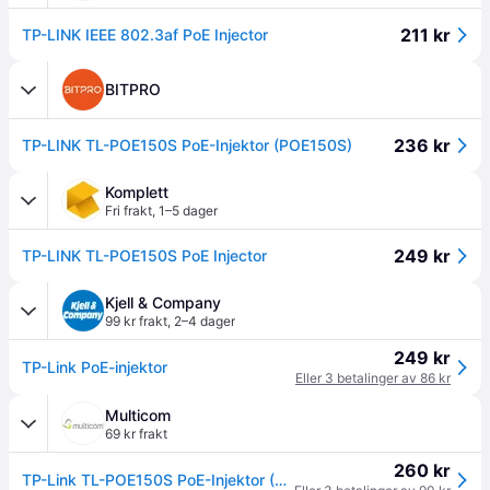
211 kr
TP-LINK IEEE 802.3af PoE Injector
BITPRO
236 kr
TP-LINK TL-POE150S PoE-Injektor (POE150S)
Komplett
Fri frakt
,
1–5 dager
249 kr
TP-LINK TL-POE150S PoE Injector
Kjell & Company
99 kr frakt
,
2–4 dager
249 kr
TP-Link PoE-injektor
Eller 3 betalinger av 86 kr
Multicom
69 kr frakt
260 kr
TP-Link TL-POE150S PoE-Injektor (POE150S)