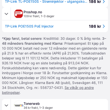
186 kr
TP-Link TL-POE150S - Strøminjektor - utgangskontakter: 1
Proshop.no
109 kr frakt
,
1–3 dager
186 kr
TP-Link POE150S PoE Injector
*
Kjøp først, betal senere
: Kreditttid: 30 dager. 0 % årlig rente.
3–
48 måneders finansiering med Klarna
: Priseksempel: Et kjøp på
10 000 NOK betalt ned over 12 måneder med en gjeldende rente
på 21.9 % har en effektiv rente (APR) på 21,90%. Totalkostnaden
beløper seg til 11 101.12 NOK. Dette inkluderer 11 betalinger på
926.19 NOK hver og en siste betaling på 913,04 NOK.
Forskuddsbetaling kan være nødvendig. Dette gjelder kun for
innbyggere i Norge over 18 år. Forutsetter godkjenning av Klarna.
Minimum kjøpsbeløp er 250 NOK og maksimalt kjøpsbeløp er 150
000 NOK. Långiver: Klarna Bank AB (publ), Sveavägen 46, 111
34 Stockholm, Org. nr.: 556737-0431.
Se vilkår og andre
betingelser
.
Tonerweb
36 kr frakt
,
1–3 dager