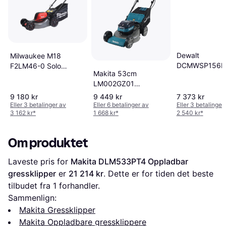
Dewalt
Milwaukee M18
DCMWSP156N
F2LM46-0 Solo
Makita 53cm
Solo Oppladba
Oppladbar
LM002GZ01
gressklipper
gressklipper
Oppladbar
9 180 kr
9 449 kr
7 373 kr
gressklipper
Eller 3 betalinger av
Eller 6 betalinger av
Eller 3 betalinger
3 162 kr
*
1 668 kr
*
2 540 kr
*
Om produktet
Laveste pris for 
Makita DLM533PT4 Oppladbar 
gressklipper
 er 
21 214 kr
. Dette er for tiden det beste 
tilbudet fra 1 forhandler.
Sammenlign:
Makita Gressklipper
Makita Oppladbare gressklippere