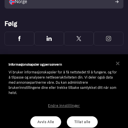
Norge
Følg
Informasjonskapsler og personvern
Vi bruker informasjonskapsler for å få nettstedet til å fungere, og for
å tilpasse og analysere nettleseraktiviteten din. Vi deler også data
med annonsepartnerne våre. Du kan administrere
brukerinnstillingene dine eller trekke tilbake samtykket ditt når som
helst.
Endre innstillinger
Copyright © 2005-2026 Klarna Bank AB (publ). Headquarters: Stockholm, Sweden. All
rights reserved. Klarna Bank AB (publ). Sveavägen 46, 111 34 Stockholm. Organization
number: 556737-0431
Avvis Alle
Tillat alle
Cookies
Klarna.com