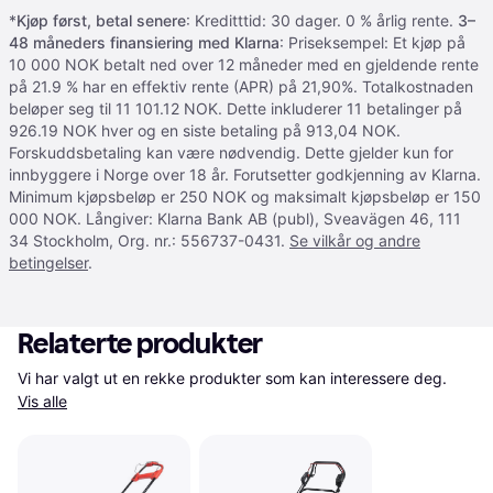
*
Kjøp først, betal senere
: Kreditttid: 30 dager. 0 % årlig rente.
3–
48 måneders finansiering med Klarna
: Priseksempel: Et kjøp på
10 000 NOK betalt ned over 12 måneder med en gjeldende rente
på 21.9 % har en effektiv rente (APR) på 21,90%. Totalkostnaden
beløper seg til 11 101.12 NOK. Dette inkluderer 11 betalinger på
926.19 NOK hver og en siste betaling på 913,04 NOK.
Forskuddsbetaling kan være nødvendig. Dette gjelder kun for
innbyggere i Norge over 18 år. Forutsetter godkjenning av Klarna.
Minimum kjøpsbeløp er 250 NOK og maksimalt kjøpsbeløp er 150
000 NOK. Långiver: Klarna Bank AB (publ), Sveavägen 46, 111
34 Stockholm, Org. nr.: 556737-0431.
Se vilkår og andre
betingelser
.
Relaterte produkter
Vi har valgt ut en rekke produkter som kan interessere deg. 
Vis alle