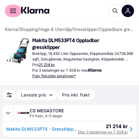
For kunder
For bedrifter
Klarna
/
Shopping
/
Hage & Utemiljø
/
Gressklipper
/
Oppladbare gressklippere
Makita DLM533PT4 Oppladbar 
gressklipper
Bioklipp, 18.492 Liter Oppsamler, Klippeområde 24756.996 
sqft, Selvgående, Regulerbar hastighet, Klippebredde 
+
3
(maks) 20.866 "
Pris
21 214 kr
Fra 3 betalinger av 7 308 kr med
Prøv fleksible betalinger*
Laveste pris
Pris inkl. frakt
CS MEGASTORE
Fri frakt
,
4–5 dager
21 214 kr
Makita DLM533PT4 - Gressklipper - trådløs - 18 V - 5 Ah - 4 batterier - 2300/2800 rpm - 53 cm - 47.9 kg
Eller 3 betalinger av 7 308 kr