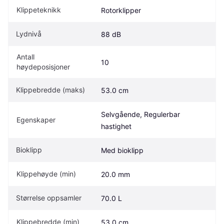
Klippeteknikk
Rotorklipper
Lydnivå
88 dB
Antall 
10
høydeposisjoner
Klippebredde (maks)
53.0 cm
Selvgående, Regulerbar 
Egenskaper
hastighet
Bioklipp
Med bioklipp
Klippehøyde (min)
20.0 mm
Størrelse oppsamler 
70.0 L
Klippebredde (min)
53.0 cm