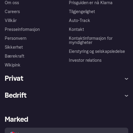
Om oss
Prisguiden er nå Klarna
Careers
Tilgjengelighet
Villkår
Auto-Track
Presseinformasjon
Kontakt
Personvern
Kontaktinformasjon for
myndigheter
Sikkerhet
Eierstyring og selskapsledelse
Bærekraft
Investor relations
Wikipink
Privat
Hjelp
Kjøperbeskyttelse
Bedrift
Logg inn
Klager
Butikksupport
Developers portal
Klarna-appen
Kredittavtale
Merchant portal
Driftsstatus
Marked
Utforsk butikker
Personverninnstillinger
Selg med Klarna
Plattformer og partnere