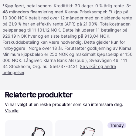
*
Kjøp først, betal senere
: Kreditttid: 30 dager. 0 % årlig rente.
3–
48 måneders finansiering med Klarna
: Priseksempel: Et kjøp på
10 000 NOK betalt ned over 12 måneder med en gjeldende rente
på 21.9 % har en effektiv rente (APR) på 21,90%. Totalkostnaden
beløper seg til 11 101.12 NOK. Dette inkluderer 11 betalinger på
926.19 NOK hver og en siste betaling på 913,04 NOK.
Forskuddsbetaling kan være nødvendig. Dette gjelder kun for
innbyggere i Norge over 18 år. Forutsetter godkjenning av Klarna.
Minimum kjøpsbeløp er 250 NOK og maksimalt kjøpsbeløp er 150
000 NOK. Långiver: Klarna Bank AB (publ), Sveavägen 46, 111
34 Stockholm, Org. nr.: 556737-0431.
Se vilkår og andre
betingelser
.
Relaterte produkter
Vi har valgt ut en rekke produkter som kan interessere deg. 
Vis alle
Trendy