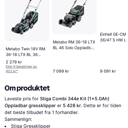
Einhell GE-CM
36/47 S HW Li
Metabo RM 36-18 LTX
(4x4.0Ah)
BL 46 Solo Oppladbar
Metabo Twin 18V RM
Oppladbar
gressklipper
36-18 LTX BL 36
gressklipper
Brushless Lawn
2 279 kr
Mower Body Only
Eller 6 betalinger av
7 099 kr
9 091 kr
402 kr
*
Oppladbar
gressklipper
Om produktet
Laveste pris for 
Stiga Combi 344e Kit (1x5.0Ah) 
Oppladbar gressklipper
 er 
5 428 kr
. Dette er for tiden 
det beste tilbudet fra 1 forhandler.
Sammenlign:
Stiga Gressklipper