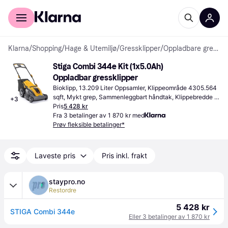
For kunder
For bedrifter
Klarna
/
Shopping
/
Hage & Utemiljø
/
Gressklipper
/
Oppladbare gressklippere
Stiga Combi 344e Kit (1x5.0Ah) 
Oppladbar gressklipper
Bioklipp, 13.209 Liter Oppsamler, Klippeområde 4305.564 
sqft, Mykt grep, Sammenleggbart håndtak, Klippebredde 
+
3
(maks) 16.535 "
Pris
5 428 kr
Fra 3 betalinger av 1 870 kr med
Prøv fleksible betalinger*
Laveste pris
Pris inkl. frakt
staypro.no
Restordre
5 428 kr
STIGA Combi 344e
Eller 3 betalinger av 1 870 kr