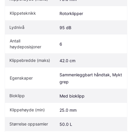
Klippeteknikk
Rotorklipper
Lydnivå
95 dB
Antall 
6
høydeposisjoner
Klippebredde (maks)
42.0 cm
Sammenleggbart håndtak, Mykt 
Egenskaper
grep
Bioklipp
Med bioklipp
Klippehøyde (min)
25.0 mm
Størrelse oppsamler 
50.0 L