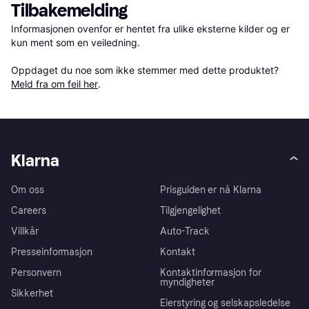
Tilbakemelding
Informasjonen ovenfor er hentet fra ulike eksterne kilder og er 
kun ment som en veiledning.

Oppdaget du noe som ikke stemmer med dette produktet? 
Meld fra om feil her
.
Klarna
Om oss
Prisguiden er nå Klarna
Careers
Tilgjengelighet
Villkår
Auto-Track
Presseinformasjon
Kontakt
Personvern
Kontaktinformasjon for
myndigheter
Sikkerhet
Eierstyring og selskapsledelse