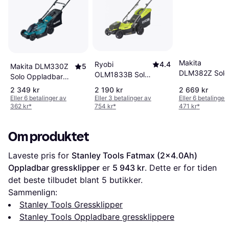
Makita
Ryobi
4.4
Makita DLM330Z
5
DLM382Z Solo
OLM1833B Solo
Solo Oppladbar
Oppladbar
Oppladbar
gressklipper
2 349 kr
2 190 kr
2 669 kr
gressklipper
gressklipper
Eller 6 betalinger av
Eller 3 betalinger av
Eller 6 betalinger
362 kr
*
754 kr
*
471 kr
*
Om produktet
Laveste pris for 
Stanley Tools Fatmax (2x4.0Ah) 
Oppladbar gressklipper
 er 
5 943 kr
. Dette er for tiden 
det beste tilbudet blant 
5
 butikker.
Sammenlign:
Stanley Tools Gressklipper
Stanley Tools Oppladbare gressklippere