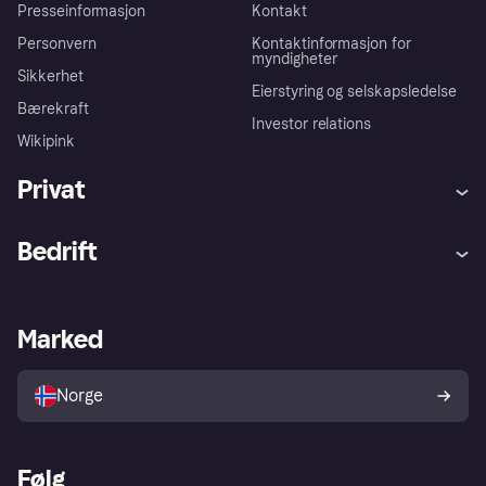
Presseinformasjon
Kontakt
Personvern
Kontaktinformasjon for
myndigheter
Sikkerhet
Eierstyring og selskapsledelse
Bærekraft
Investor relations
Wikipink
Privat
Hjelp
Kjøperbeskyttelse
Bedrift
Logg inn
Klager
Butikksupport
Developers portal
Klarna-appen
Kredittavtale
Merchant portal
Driftsstatus
Marked
Utforsk butikker
Personverninnstillinger
Selg med Klarna
Plattformer og partnere
Norge
Følg