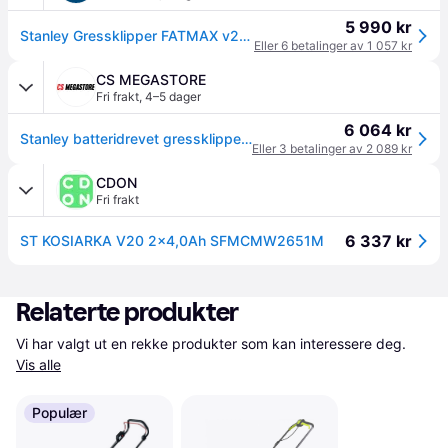
5 990 kr
Stanley Gressklipper FATMAX v20 18v med batteri sfmcmw2651m kuttbredde: 510mm 4ah batterier: 2stk
Eller 6 betalinger av 1 057 kr
CS MEGASTORE
Fri frakt
,
4–5 dager
6 064 kr
Stanley batteridrevet gressklipper FATMAX 18V v20 SFMCMW2651M 2x4,0Ah
Eller 3 betalinger av 2 089 kr
CDON
Fri frakt
6 337 kr
ST KOSIARKA V20 2x4,0Ah SFMCMW2651M
Relaterte produkter
Vi har valgt ut en rekke produkter som kan interessere deg. 
Vis alle
Populær