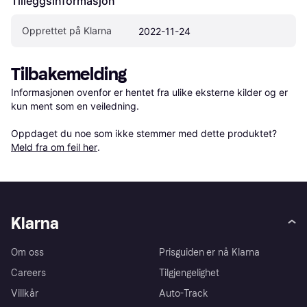
Tilleggsinformasjon
Opprettet på Klarna
2022-11-24
Tilbakemelding
Informasjonen ovenfor er hentet fra ulike eksterne kilder og er 
kun ment som en veiledning.

Oppdaget du noe som ikke stemmer med dette produktet? 
Meld fra om feil her
.
Klarna
Om oss
Prisguiden er nå Klarna
Careers
Tilgjengelighet
Villkår
Auto-Track