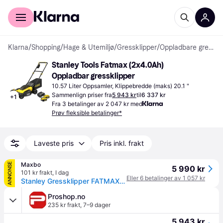
For kunder
For bedrifter
Klarna
/
Shopping
/
Hage & Utemiljø
/
Gressklipper
/
Oppladbare gressklippere
Stanley Tools Fatmax (2x4.0Ah) 
Oppladbar gressklipper
10.57 Liter Oppsamler, Klippebredde (maks) 20.1 "
Sammenlign priser fra
5 943 kr
til
6 337 kr
+
1
Fra 3 betalinger av 2 047 kr med
Prøv fleksible betalinger*
Laveste pris
Pris inkl. frakt
Maxbo
ANNONSE
5 990 kr
101 kr frakt
,
I dag
Eller 6 betalinger av 1 057 kr
Stanley Gressklipper FATMAX v20 18v med batteri sfmcmw2651m kuttbredde: 510mm 4ah batterier: 2stk
Proshop.no
235 kr frakt
,
7–9 dager
5 943 kr