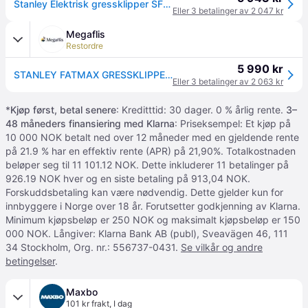
Stanley Elektrisk gressklipper SFMCMW2651M Cordless Lawn Mower
Eller 3 betalinger av 2 047 kr
Megaflis
Restordre
5 990 kr
STANLEY FATMAX GRESSKLIPPER 2X18V V20 50CM
Eller 3 betalinger av 2 063 kr
*
Kjøp først, betal senere
: Kreditttid: 30 dager. 0 % årlig rente.
3–
48 måneders finansiering med Klarna
: Priseksempel: Et kjøp på
10 000 NOK betalt ned over 12 måneder med en gjeldende rente
på 21.9 % har en effektiv rente (APR) på 21,90%. Totalkostnaden
beløper seg til 11 101.12 NOK. Dette inkluderer 11 betalinger på
926.19 NOK hver og en siste betaling på 913,04 NOK.
Forskuddsbetaling kan være nødvendig. Dette gjelder kun for
innbyggere i Norge over 18 år. Forutsetter godkjenning av Klarna.
Minimum kjøpsbeløp er 250 NOK og maksimalt kjøpsbeløp er 150
000 NOK. Långiver: Klarna Bank AB (publ), Sveavägen 46, 111
34 Stockholm, Org. nr.: 556737-0431.
Se vilkår og andre
betingelser
.
Maxbo
101 kr frakt
,
I dag