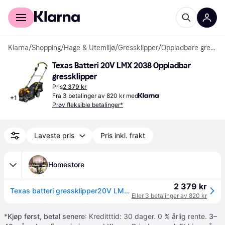
For kunder
For bedrifter
Klarna
/
Shopping
/
Hage & Utemiljø
/
Gressklipper
/
Oppladbare gressklippere
Texas Batteri 20V LMX 2038 Oppladbar 
gressklipper
Pris
2 379 kr
Fra 3 betalinger av 820 kr med
+
1
Prøv fleksible betalinger*
Laveste pris
Pris inkl. frakt
Homestore
2 379 kr
Texas batteri gressklipper20V LMX 2038 – batteridrevet gressklipper med høy ytelse og lav vekt
Eller 3 betalinger av 820 kr
*
Kjøp først, betal senere
: Kreditttid: 30 dager. 0 % årlig rente.
3–