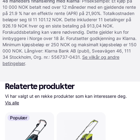
48 måneders finansiering med Klarna
: Priseksempel: Et kjøp på
10 000 NOK betalt ned over 12 måneder med en gjeldende rente
på 21.9 % har en effektiv rente (APR) på 21,90%. Totalkostnaden
beløper seg til 11 101.12 NOK. Dette inkluderer 11 betalinger på
926.19 NOK hver og en siste betaling på 913,04 NOK.
Forskuddsbetaling kan være nødvendig. Dette gjelder kun for
innbyggere i Norge over 18 år. Forutsetter godkjenning av Klarna.
Minimum kjøpsbeløp er 250 NOK og maksimalt kjøpsbeløp er 150
000 NOK. Långiver: Klarna Bank AB (publ), Sveavägen 46, 111
34 Stockholm, Org. nr.: 556737-0431.
Se vilkår og andre
betingelser
.
Relaterte produkter
Vi har valgt ut en rekke produkter som kan interessere deg. 
Vis alle
Populær