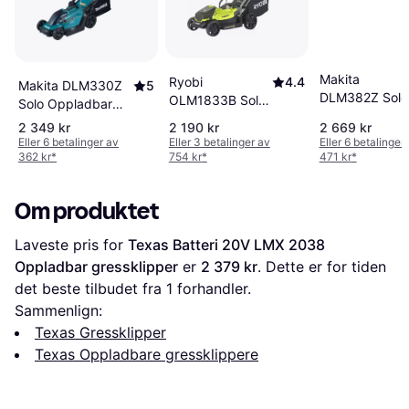
Makita
Ryobi
4.4
Makita DLM330Z
5
DLM382Z Solo
OLM1833B Solo
Solo Oppladbar
Oppladbar
Oppladbar
gressklipper
2 349 kr
2 190 kr
2 669 kr
gressklipper
gressklipper
Eller 6 betalinger av
Eller 3 betalinger av
Eller 6 betalinger
362 kr
*
754 kr
*
471 kr
*
Om produktet
Laveste pris for 
Texas Batteri 20V LMX 2038 
Oppladbar gressklipper
 er 
2 379 kr
. Dette er for tiden 
det beste tilbudet fra 1 forhandler.
Sammenlign:
Texas Gressklipper
Texas Oppladbare gressklippere