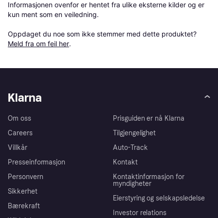
Informasjonen ovenfor er hentet fra ulike eksterne kilder og er 
kun ment som en veiledning.

Oppdaget du noe som ikke stemmer med dette produktet? 
Meld fra om feil her
.
Klarna
Om oss
Prisguiden er nå Klarna
Careers
Tilgjengelighet
Villkår
Auto-Track
Presseinformasjon
Kontakt
Personvern
Kontaktinformasjon for
myndigheter
Sikkerhet
Eierstyring og selskapsledelse
Bærekraft
Investor relations