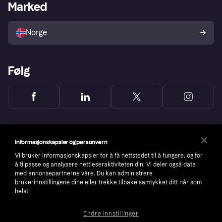
Merchant portal
Driftsstatus
Marked
Utforsk butikker
Personverninnstillinger
Selg med Klarna
Plattformer og partnere
Norge
Følg
Informasjonskapsler og personvern
Vi bruker informasjonskapsler for å få nettstedet til å fungere, og for
å tilpasse og analysere nettleseraktiviteten din. Vi deler også data
med annonsepartnerne våre. Du kan administrere
brukerinnstillingene dine eller trekke tilbake samtykket ditt når som
helst.
Endre innstillinger