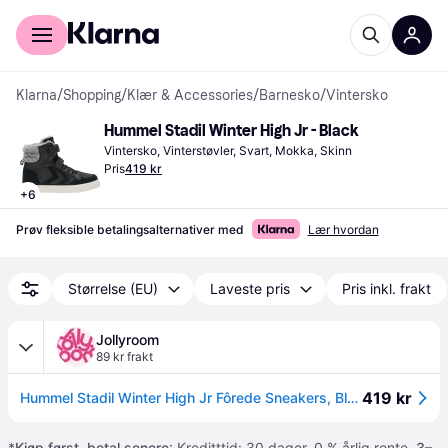
For kunder
For bedrifter
Klarna
/
Shopping
/
Klær & Accessories
/
Barnesko
/
Vintersko
Hummel Stadil Winter High Jr - Black
Vintersko, Vinterstøvler, Svart, Mokka, Skinn
Pris
419 kr
+
6
Prøv fleksible betalingsalternativer med
Lær hvordan
Størrelse (EU)
Laveste pris
Pris inkl. frakt
Jollyroom
89 kr frakt
419 kr
Hummel Stadil Winter High Jr Fôrede Sneakers, Black, 28
*
Kjøp først, betal senere
: Kreditttid: 30 dager. 0 % årlig rente.
3–