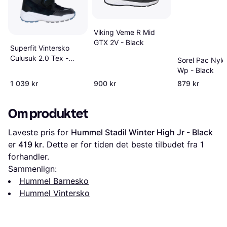
Viking Veme R Mid
GTX 2V - Black
Superfit Vintersko
Culusuk 2.0 Tex -
Sorel Pac Nylo
Svart/Blå
Wp - Black
1 039 kr
900 kr
879 kr
Om produktet
Laveste pris for 
Hummel Stadil Winter High Jr - Black
er 
419 kr
. Dette er for tiden det beste tilbudet fra 1 
forhandler.
Sammenlign:
Hummel Barnesko
Hummel Vintersko