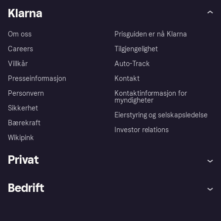
Klarna
Om oss
Prisguiden er nå Klarna
Careers
Tilgjengelighet
Villkår
Auto-Track
Presseinformasjon
Kontakt
Personvern
Kontaktinformasjon for
myndigheter
Sikkerhet
Eierstyring og selskapsledelse
Bærekraft
Investor relations
Wikipink
Privat
Hjelp
Kjøperbeskyttelse
Bedrift
Logg inn
Klager
Butikksupport
Developers portal
Klarna-appen
Kredittavtale