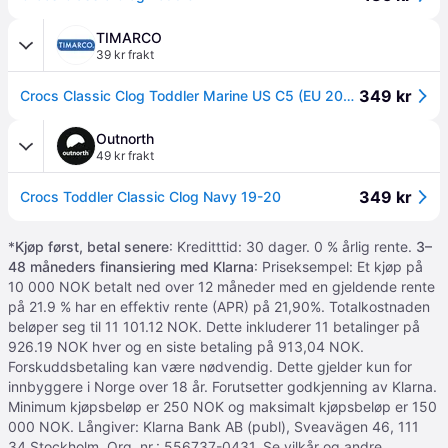
TIMARCO
39 kr frakt
349 kr
Crocs Classic Clog Toddler Marine US C5 (EU 20-21) Barn
Outnorth
49 kr frakt
349 kr
Crocs Toddler Classic Clog Navy 19-20
*
Kjøp først, betal senere
: Kreditttid: 30 dager. 0 % årlig rente.
3–
48 måneders finansiering med Klarna
: Priseksempel: Et kjøp på
10 000 NOK betalt ned over 12 måneder med en gjeldende rente
på 21.9 % har en effektiv rente (APR) på 21,90%. Totalkostnaden
beløper seg til 11 101.12 NOK. Dette inkluderer 11 betalinger på
926.19 NOK hver og en siste betaling på 913,04 NOK.
Forskuddsbetaling kan være nødvendig. Dette gjelder kun for
innbyggere i Norge over 18 år. Forutsetter godkjenning av Klarna.
Minimum kjøpsbeløp er 250 NOK og maksimalt kjøpsbeløp er 150
000 NOK. Långiver: Klarna Bank AB (publ), Sveavägen 46, 111
34 Stockholm, Org. nr.: 556737-0431.
Se vilkår og andre