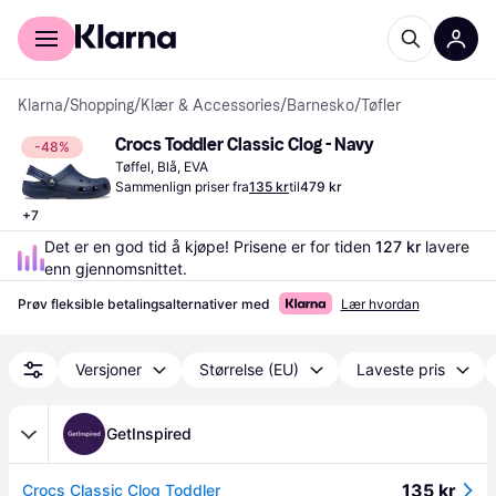
For kunder
For bedrifter
Klarna
/
Shopping
/
Klær & Accessories
/
Barnesko
/
Tøfler
Crocs Toddler Classic Clog - Navy
-48%
Tøffel, Blå, EVA
Sammenlign priser fra
135 kr
til
479 kr
+
7
Det er en god tid å kjøpe! Prisene er for tiden 
127 kr
 lavere 
enn gjennomsnittet.
Prøv fleksible betalingsalternativer med
Lær hvordan
Versjoner
Størrelse (EU)
Laveste pris
GetInspired
135 kr
Crocs Classic Clog Toddler