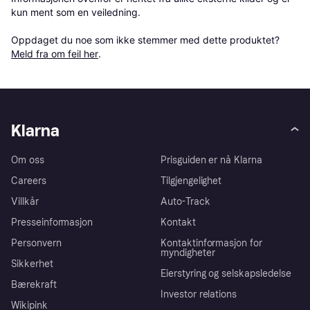
kun ment som en veiledning.

Oppdaget du noe som ikke stemmer med dette produktet? 
Meld fra om feil her
.
Klarna
Om oss
Prisguiden er nå Klarna
Careers
Tilgjengelighet
Villkår
Auto-Track
Presseinformasjon
Kontakt
Personvern
Kontaktinformasjon for
myndigheter
Sikkerhet
Eierstyring og selskapsledelse
Bærekraft
Investor relations
Wikipink