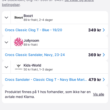
betingelser
.
Boozt
89 kr frakt
,
2–4 dager
349 kr
Crocs Classic Clog T - Blue - 19/20
Jollyroom
89 kr frakt
369 kr
Crocs Classic Sandaler, Navy, 23-24
Kids-World
50 kr frakt
,
1–3 dager
479 kr
Crocs Sandaler - Classic Clog T - Navy Blue Marine - Crocs - 19/20 - Sandals
Produktet finnes på 
1
 hos 
forhandler
, som ikke har en 
Vis alle
avtale med Klarna.