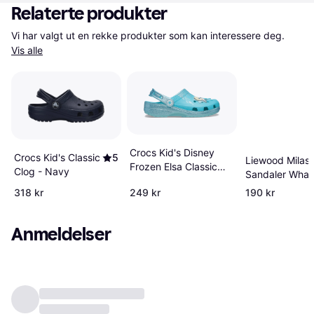
Relaterte produkter
Vi har valgt ut en rekke produkter som kan interessere deg. 
Vis alle
Crocs Kid's Disney
Crocs Kid's Classic
5
Liewood Milas
Frozen Elsa Classic
Clog - Navy
Sandaler Whale
Clog - Multi
Mix
318 kr
249 kr
190 kr
Anmeldelser