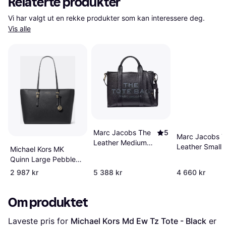
Relaterte produkter
Vi har valgt ut en rekke produkter som kan interessere deg. 
Vis alle
Marc Jacobs The
5
Marc Jacobs 
Leather Medium
Leather Small 
Michael Kors MK
Tote Bag - Black
Bag - Black
Quinn Large Pebbled
Leather Tote Bag -
2 987 kr
5 388 kr
4 660 kr
Black
Om produktet
Laveste pris for 
Michael Kors Md Ew Tz Tote - Black
 er 