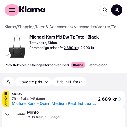
For kunder
For bedrifter
Klarna
/
Shopping
/
Klær & Accessories
/
Accessories
/
Vesker
/
Totevesker
Michael Kors Md Ew Tz Tote - Black
Toteveske, Skinn
Sammenlign priser fra
2 689 kr
til
2 999 kr
+
1
Prøv fleksible betalingsalternativer med
Lær hvordan
Laveste pris
Pris inkl. frakt
Miinto
ANNONSE
2 689 kr
79 kr frakt
,
1–5 dager
Michael Kors - Quinn Medium Pebbled Leather Tote - Dame - Vesker - Svart - ONE Size
Miinto
79 kr frakt
,
1–5 dager