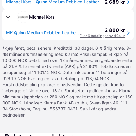
2 689 kr
Michael Kors - Quinn Medium Pebbled Leather Tote - Dame - Vesker - Svart - ONE Size
Michael Kors
2 800 kr
MK Quinn Medium Pebbled Leather Tote Bag - Black - Michael Kors - ONE SIZE
Eller 6 betalinger av 494 kr
*
Kjøp først, betal senere
: Kreditttid: 30 dager. 0 % årlig rente.
3–
48 måneders finansiering med Klarna
: Priseksempel: Et kjøp på
10 000 NOK betalt ned over 12 måneder med en gjeldende rente
på 21.9 % har en effektiv rente (APR) på 21,90%. Totalkostnaden
beløper seg til 11 101.12 NOK. Dette inkluderer 11 betalinger på
926.19 NOK hver og en siste betaling på 913,04 NOK.
Forskuddsbetaling kan være nødvendig. Dette gjelder kun for
innbyggere i Norge over 18 år. Forutsetter godkjenning av Klarna.
Minimum kjøpsbeløp er 250 NOK og maksimalt kjøpsbeløp er 150
000 NOK. Långiver: Klarna Bank AB (publ), Sveavägen 46, 111
34 Stockholm, Org. nr.: 556737-0431.
Se vilkår og andre
betingelser
.