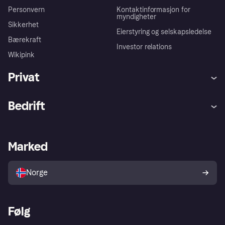
Personvern
Kontaktinformasjon for
myndigheter
Sikkerhet
Eierstyring og selskapsledelse
Bærekraft
Investor relations
Wikipink
Privat
Hjelp
Kjøperbeskyttelse
Bedrift
Logg inn
Klager
Butikksupport
Developers portal
Klarna-appen
Kredittavtale
Merchant portal
Driftsstatus
Marked
Utforsk butikker
Personverninnstillinger
Selg med Klarna
Plattformer og partnere
Norge
Følg