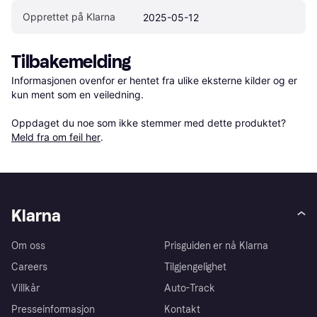
Opprettet på Klarna
2025-05-12
Tilbakemelding
Informasjonen ovenfor er hentet fra ulike eksterne kilder og er 
kun ment som en veiledning.

Oppdaget du noe som ikke stemmer med dette produktet? 
Meld fra om feil her
.
Klarna
Om oss
Prisguiden er nå Klarna
Careers
Tilgjengelighet
Villkår
Auto-Track
Presseinformasjon
Kontakt