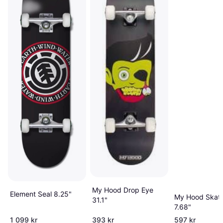
My Hood Drop Eye
Element Seal 8.25"
My Hood Skat
31.1"
7.68"
1 099 kr
393 kr
597 kr