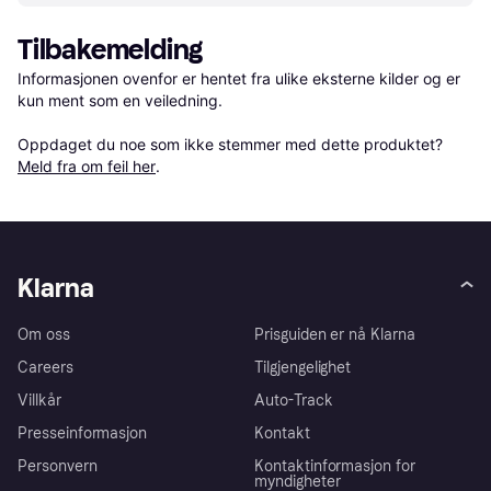
Tilbakemelding
Informasjonen ovenfor er hentet fra ulike eksterne kilder og er 
kun ment som en veiledning.

Oppdaget du noe som ikke stemmer med dette produktet? 
Meld fra om feil her
.
Klarna
Om oss
Prisguiden er nå Klarna
Careers
Tilgjengelighet
Villkår
Auto-Track
Presseinformasjon
Kontakt
Personvern
Kontaktinformasjon for
myndigheter