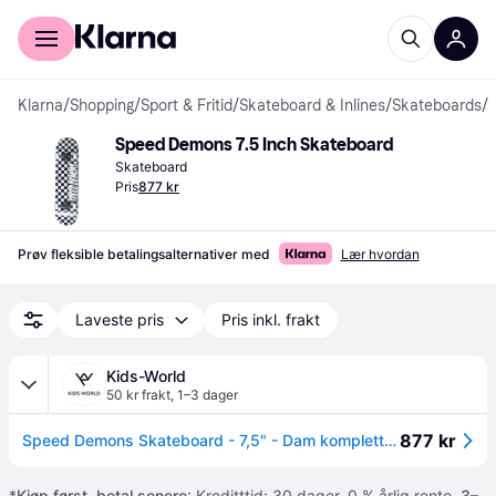
For kunder
For bedrifter
Klarna
/
Shopping
/
Sport & Fritid
/
Skateboard & Inlines
/
Skateboards
/
Speed Demons 7.5 Inch Skateboard
Skateboard
Pris
877 kr
Prøv fleksible betalingsalternativer med
Lær hvordan
Laveste pris
Pris inkl. frakt
Kids-World
50 kr frakt
,
1–3 dager
877 kr
Speed Demons Skateboard - 7,5" - Dam komplett - Svart/Hvit - Speed Demons - OneSize - Skateboard
*
Kjøp først, betal senere
: Kreditttid: 30 dager. 0 % årlig rente.
3–