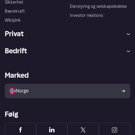
Sikkerhet
Eierstyring og selskapsledelse
Bærekraft
Investor relations
Wikipink
Privat
Hjelp
Kjøperbeskyttelse
Bedrift
Logg inn
Klager
Butikksupport
Developers portal
Klarna-appen
Kredittavtale
Merchant portal
Driftsstatus
Marked
Utforsk butikker
Personverninnstillinger
Selg med Klarna
Plattformer og partnere
Norge
Følg