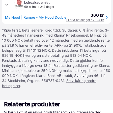
Lekeakademiet
69 kr frakt
,
2–4 dager
360 kr
My Hood | Rampe - My Hood Double
Eller 3 betalinger av 124 kr
*
Kjøp først, betal senere
: Kreditttid: 30 dager. 0 % årlig rente.
3–
48 måneders finansiering med Klarna
: Priseksempel: Et kjøp på
10 000 NOK betalt ned over 12 måneder med en gjeldende rente
på 21.9 % har en effektiv rente (APR) på 21,90%. Totalkostnaden
beløper seg til 11 101.12 NOK. Dette inkluderer 11 betalinger på
926.19 NOK hver og en siste betaling på 913,04 NOK.
Forskuddsbetaling kan være nødvendig. Dette gjelder kun for
innbyggere i Norge over 18 år. Forutsetter godkjenning av Klarna.
Minimum kjøpsbeløp er 250 NOK og maksimalt kjøpsbeløp er 150
000 NOK. Långiver: Klarna Bank AB (publ), Sveavägen 46, 111
34 Stockholm, Org. nr.: 556737-0431.
Se vilkår og andre
betingelser
.
Relaterte produkter
Vi har valgt ut en rekke produkter som kan interessere deg. 