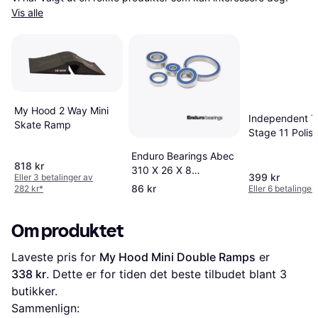
Vis alle
My Hood 2 Way Mini
Independent T
Skate Ramp
Stage 11 Polis
Silver
Enduro Bearings Abec
818 kr
310 X 26 X 8
399 kr
Eller 3 betalinger av
Mountain
86 kr
282 kr
*
Eller 6 betalinger
Om produktet
Laveste pris for 
My Hood Mini Double Ramps
 er 
338 kr
. Dette er for tiden det beste tilbudet blant 
3
butikker.
Sammenlign: