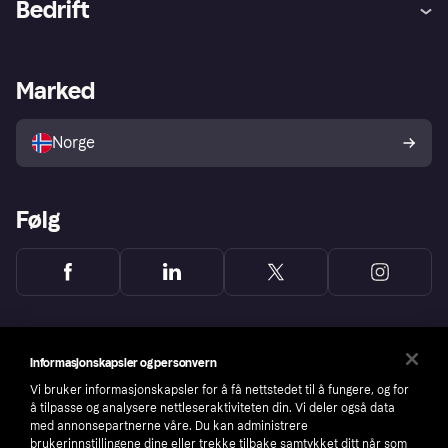
Bedrift
Logg inn
Klager
Butikksupport
Developers portal
Klarna-appen
Kredittavtale
Merchant portal
Driftsstatus
Marked
Utforsk butikker
Personverninnstillinger
Selg med Klarna
Plattformer og partnere
Norge
Følg
Informasjonskapsler og personvern
Vi bruker informasjonskapsler for å få nettstedet til å fungere, og for
å tilpasse og analysere nettleseraktiviteten din. Vi deler også data
med annonsepartnerne våre. Du kan administrere
brukerinnstillingene dine eller trekke tilbake samtykket ditt når som