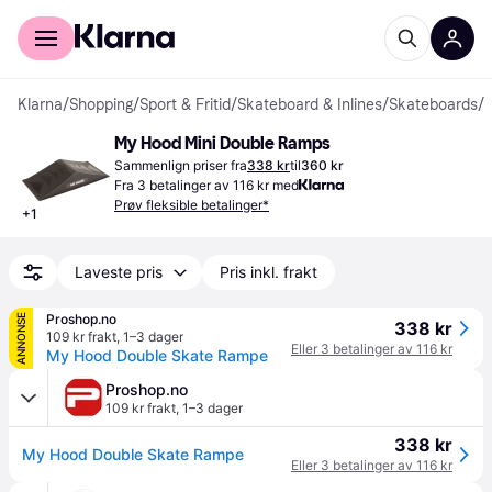
For kunder
For bedrifter
Klarna
/
Shopping
/
Sport & Fritid
/
Skateboard & Inlines
/
Skateboards
/
S
My Hood Mini Double Ramps
Sammenlign priser fra
338 kr
til
360 kr
Fra 3 betalinger av 116 kr med
Prøv fleksible betalinger*
+
1
Laveste pris
Pris inkl. frakt
Proshop.no
ANNONSE
338 kr
109 kr frakt
,
1–3 dager
Eller 3 betalinger av 116 kr
My Hood Double Skate Rampe
Proshop.no
109 kr frakt
,
1–3 dager
338 kr
My Hood Double Skate Rampe
Eller 3 betalinger av 116 kr