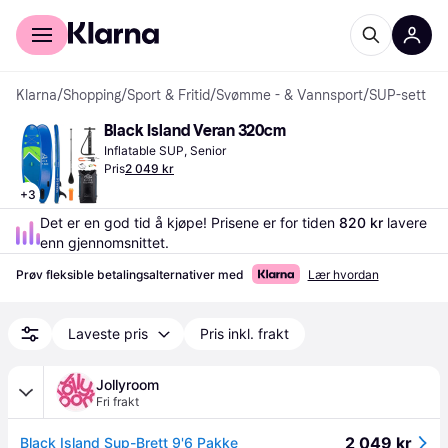
For kunder
For bedrifter
Klarna
/
Shopping
/
Sport & Fritid
/
Svømme - & Vannsport
/
SUP-sett
Black Island Veran 320cm
Inflatable SUP, Senior
Pris
2 049 kr
+
3
Det er en god tid å kjøpe! Prisene er for tiden 
820 kr
 lavere 
enn gjennomsnittet.
Prøv fleksible betalingsalternativer med
Lær hvordan
Laveste pris
Pris inkl. frakt
Jollyroom
Fri frakt
2 049 kr
Black Island Sup-Brett 9'6 Pakke