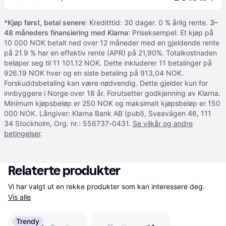
*
Kjøp først, betal senere
: Kreditttid: 30 dager. 0 % årlig rente.
3–
48 måneders finansiering med Klarna
: Priseksempel: Et kjøp på
10 000 NOK betalt ned over 12 måneder med en gjeldende rente
på 21.9 % har en effektiv rente (APR) på 21,90%. Totalkostnaden
beløper seg til 11 101.12 NOK. Dette inkluderer 11 betalinger på
926.19 NOK hver og en siste betaling på 913,04 NOK.
Forskuddsbetaling kan være nødvendig. Dette gjelder kun for
innbyggere i Norge over 18 år. Forutsetter godkjenning av Klarna.
Minimum kjøpsbeløp er 250 NOK og maksimalt kjøpsbeløp er 150
000 NOK. Långiver: Klarna Bank AB (publ), Sveavägen 46, 111
34 Stockholm, Org. nr.: 556737-0431.
Se vilkår og andre
betingelser
.
Relaterte produkter
Vi har valgt ut en rekke produkter som kan interessere deg. 
Vis alle
Trendy