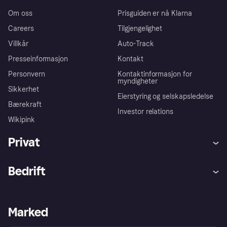
Om oss
Prisguiden er nå Klarna
Careers
Tilgjengelighet
Villkår
Auto-Track
Presseinformasjon
Kontakt
Personvern
Kontaktinformasjon for
myndigheter
Sikkerhet
Eierstyring og selskapsledelse
Bærekraft
Investor relations
Wikipink
Privat
Hjelp
Kjøperbeskyttelse
Bedrift
Logg inn
Klager
Butikksupport
Developers portal
Klarna-appen
Kredittavtale
Merchant portal
Driftsstatus
Marked
Utforsk butikker
Personverninnstillinger
Selg med Klarna
Plattformer og partnere