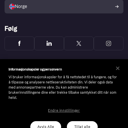
Norge
Følg
Informasjonskapsler og personvern
Vi bruker informasjonskapsler for å få nettstedet til å fungere, og for
å tilpasse og analysere nettleseraktiviteten din. Vi deler også data
med annonsepartnerne våre. Du kan administrere
brukerinnstillingene dine eller trekke tilbake samtykket ditt når som
helst.
Endre innstillinger
Copyright © 2005-2026 Klarna Bank AB (publ). Headquarters: Stockholm, Sweden. All
rights reserved. Klarna Bank AB (publ). Sveavägen 46, 111 34 Stockholm. Organization
number: 556737-0431
Avvis Alle
Tillat alle