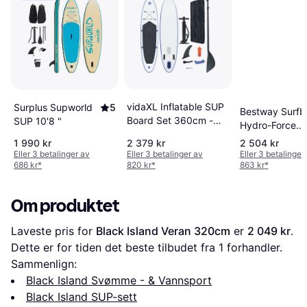
vidaXL Inflatable SUP
Surplus Supworld
5
Bestway Surfb
Board Set 360cm -
SUP 10'8 "
Hydro-Force
Blue
243x57x7 cm
1 990 kr
2 379 kr
2 504 kr
Eller 3 betalinger av
Eller 3 betalinger av
Eller 3 betalinger
686 kr
*
820 kr
*
863 kr
*
Om produktet
Laveste pris for 
Black Island Veran 320cm
 er 
2 049 kr
. 
Dette er for tiden det beste tilbudet fra 1 forhandler.
Sammenlign:
Black Island Svømme - & Vannsport
Black Island SUP-sett