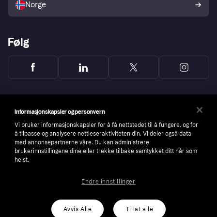
Norge
Følg
Informasjonskapsler og personvern
Vi bruker informasjonskapsler for å få nettstedet til å fungere, og for
å tilpasse og analysere nettleseraktiviteten din. Vi deler også data
med annonsepartnerne våre. Du kan administrere
brukerinnstillingene dine eller trekke tilbake samtykket ditt når som
helst.
Endre innstillinger
Copyright © 2005-2026 Klarna Bank AB (publ). Headquarters: Stockholm, Sweden. All
rights reserved. Klarna Bank AB (publ). Sveavägen 46, 111 34 Stockholm. Organization
number: 556737-0431
Avvis Alle
Tillat alle