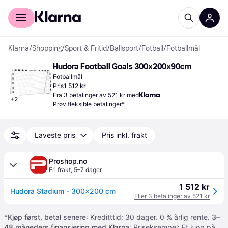
For kunder
For bedrifter
Klarna
/
Shopping
/
Sport & Fritid
/
Ballsport
/
Fotball
/
Fotballmål
Hudora Football Goals 300x200x90cm
Fotballmål
Pris
1 512 kr
Fra 3 betalinger av 521 kr med
+
2
Prøv fleksible betalinger*
Laveste pris
Pris inkl. frakt
Proshop.no
Fri frakt
,
5–7 dager
1 512 kr
Hudora Stadium - 300x200 cm
Eller 3 betalinger av 521 kr
*
Kjøp først, betal senere
: Kreditttid: 30 dager. 0 % årlig rente.
3–
48 måneders finansiering med Klarna
: Priseksempel: Et kjøp på