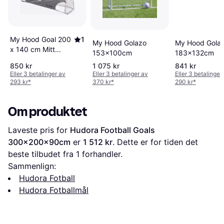
My Hood Goal 200
1
My Hood Golazo
My Hood Gola
x 140 cm Mitt
153x100cm
183x132cm
Hettemål
850 kr
1 075 kr
841 kr
Eller 3 betalinger av
Eller 3 betalinger av
Eller 3 betalinger
293 kr
*
370 kr
*
290 kr
*
Om produktet
Laveste pris for 
Hudora Football Goals 
300x200x90cm
 er 
1 512 kr
. Dette er for tiden det 
beste tilbudet fra 1 forhandler.
Sammenlign:
Hudora Fotball
Hudora Fotballmål