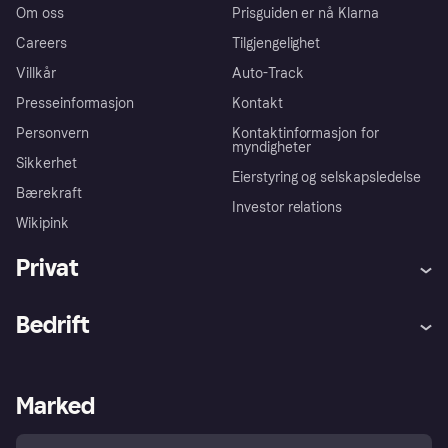
Om oss
Prisguiden er nå Klarna
Careers
Tilgjengelighet
Villkår
Auto-Track
Presseinformasjon
Kontakt
Personvern
Kontaktinformasjon for
myndigheter
Sikkerhet
Eierstyring og selskapsledelse
Bærekraft
Investor relations
Wikipink
Privat
Hjelp
Kjøperbeskyttelse
Bedrift
Logg inn
Klager
Butikksupport
Developers portal
Klarna-appen
Kredittavtale
Merchant portal
Driftsstatus
Marked
Utforsk butikker
Personverninnstillinger
Selg med Klarna
Plattformer og partnere