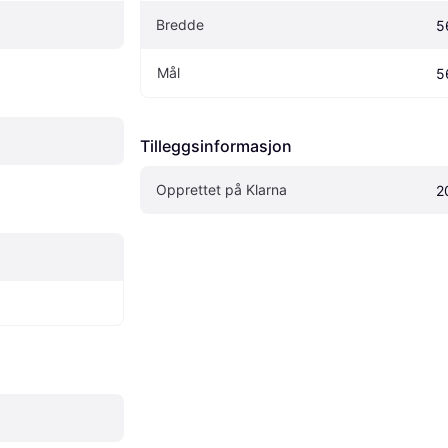
Bredde
5
Mål
5
Tilleggsinformasjon
Opprettet på Klarna
2