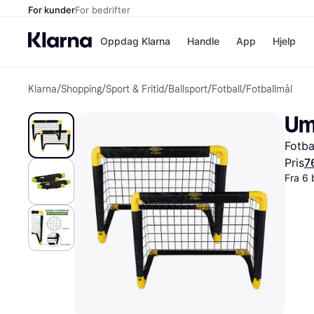
For kunder
For bedrifter
Oppdag Klarna
Handle
App
Hjelp
Klarna
/
Shopping
/
Sport & Fritid
/
Ballsport
/
Fotball
/
Fotballmål
Betalingsm
Butikker
Betalingsme
Elkjøp
Umb
Betal nå
Bookin
Betal i 3 dele
Farmasi
Fotba
Betal innen 
kicks.n
Finansiering
Norweg
Pris
7
Vipps
Fra 6 
Butikkovers