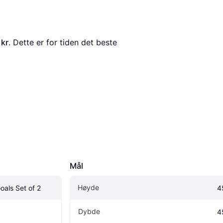
 kr
. Dette er for tiden det beste 
Mål
Høyde
oals Set of 2
4
Dybde
4