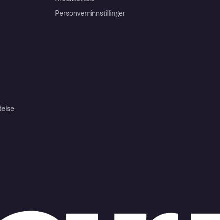
Personverninnstillinger
delse