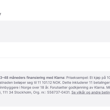
r
3–48 måneders finansiering med Klarna
: Priseksempel: Et kjøp på
ostnaden beløper seg til 11 101.12 NOK. Dette inkluderer 11 betalin
 innbyggere i Norge over 18 år. Forutsetter godkjenning av Klarna.
, 111 34 Stockholm, Org. nr.: 556737-0431.
Se vilkår og andre betin