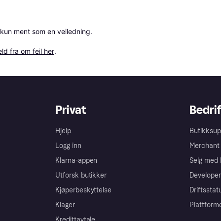
 kun ment som en veiledning.

ld fra om feil her
.
Privat
Bedrif
Hjelp
Butikksup
Logg inn
Merchant 
Klarna-appen
Selg med 
Utforsk butikker
Developer
Kjøperbeskyttelse
Driftsstat
Klager
Plattform
Kredittavtale