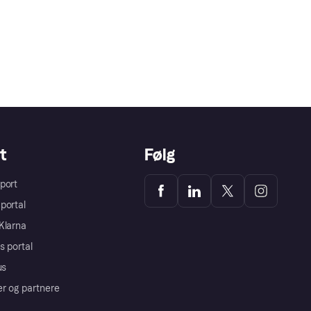
t
Følg
port
portal
Klarna
s portal
us
er og partnere