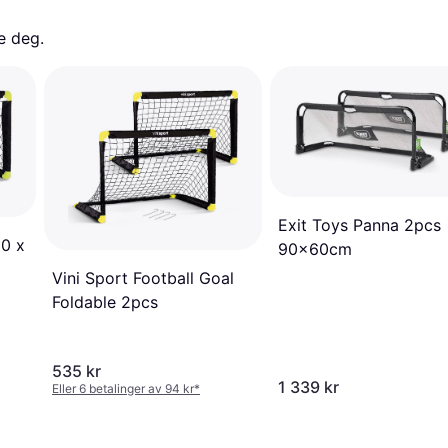
e deg. 
Exit Toys Panna 2pcs
90 x
90x60cm
Vini Sport Football Goal
Foldable 2pcs
535 kr
1 339 kr
Eller 6 betalinger av 94 kr
*