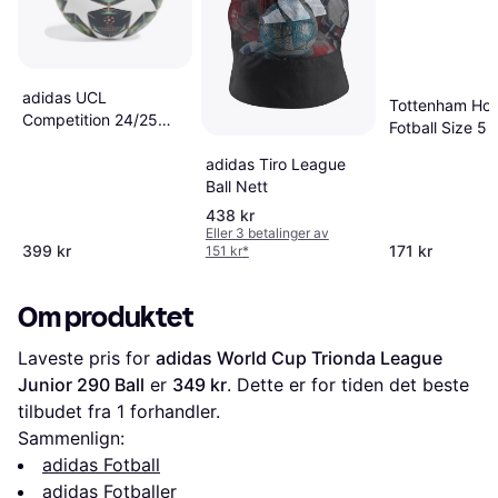
adidas UCL
Tottenham Hot
Competition 24/25
Fotball Size 5
Knockout Phase Ball
adidas Tiro League
Ball Nett
438 kr
Eller 3 betalinger av
399 kr
171 kr
151 kr
*
Om produktet
Laveste pris for 
adidas World Cup Trionda League 
Junior 290 Ball
 er 
349 kr
. Dette er for tiden det beste 
tilbudet fra 1 forhandler.
Sammenlign:
adidas Fotball
adidas Fotballer