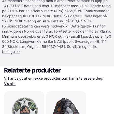
48 måneders finansiering med Klarna
: Priseksempel: Et kjøp på
10 000 NOK betalt ned over 12 måneder med en gjeldende rente
på 21.9 % har en effektiv rente (APR) på 21,90%. Totalkostnaden
beløper seg til 11 101.12 NOK. Dette inkluderer 11 betalinger på
926.19 NOK hver og en siste betaling på 913,04 NOK.
Forskuddsbetaling kan være nødvendig. Dette gjelder kun for
innbyggere i Norge over 18 år. Forutsetter godkjenning av Klarna.
Minimum kjøpsbeløp er 250 NOK og maksimalt kjøpsbeløp er 150
000 NOK. Långiver: Klarna Bank AB (publ), Sveavägen 46, 111
34 Stockholm, Org. nr.: 556737-0431.
Se vilkår og andre
betingelser
.
Relaterte produkter
Vi har valgt ut en rekke produkter som kan interessere deg. 
Vis alle