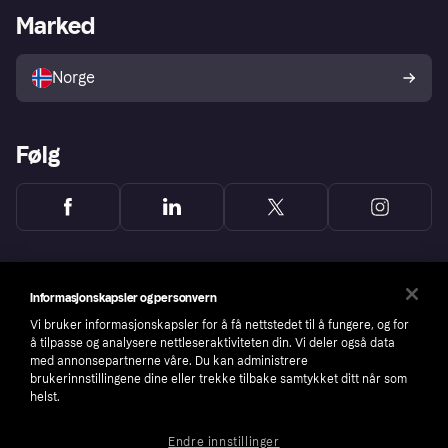
Merchant portal
Driftsstatus
Marked
Utforsk butikker
Personverninnstillinger
Selg med Klarna
Plattformer og partnere
Norge
Følg
Informasjonskapsler og personvern
Vi bruker informasjonskapsler for å få nettstedet til å fungere, og for
å tilpasse og analysere nettleseraktiviteten din. Vi deler også data
med annonsepartnerne våre. Du kan administrere
brukerinnstillingene dine eller trekke tilbake samtykket ditt når som
helst.
Endre innstillinger