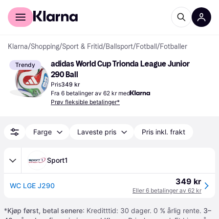
For kunder
For bedrifter
Klarna
/
Shopping
/
Sport & Fritid
/
Ballsport
/
Fotball
/
Fotballer
adidas World Cup Trionda League Junior 
Trendy
290 Ball
Pris
349 kr
Fra 6 betalinger av 62 kr med
Prøv fleksible betalinger*
Farge
Laveste pris
Pris inkl. frakt
Sport1
349 kr
WC LGE J290
Eller 6 betalinger av 62 kr
*
Kjøp først, betal senere
: Kreditttid: 30 dager. 0 % årlig rente.
3–