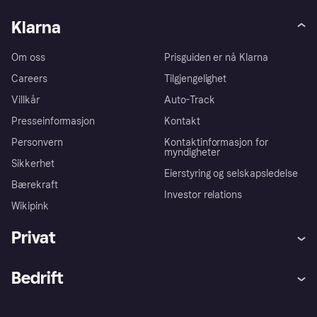
Klarna
Om oss
Prisguiden er nå Klarna
Careers
Tilgjengelighet
Villkår
Auto-Track
Presseinformasjon
Kontakt
Personvern
Kontaktinformasjon for
myndigheter
Sikkerhet
Eierstyring og selskapsledelse
Bærekraft
Investor relations
Wikipink
Privat
Hjelp
Kjøperbeskyttelse
Bedrift
Logg inn
Klager
Butikksupport
Developers portal
Klarna-appen
Kredittavtale