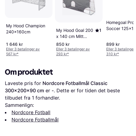
Homegoal Pro 
My Hood Champion
Soccer 125x1
My Hood Goal 200
1
240x160cm
x 140 cm Mitt
Hettemål
1 646 kr
850 kr
899 kr
Eller 3 betalinger av
Eller 3 betalinger av
Eller 3 betalinger
567 kr
*
293 kr
*
310 kr
*
Om produktet
Laveste pris for 
Nordcore Fotballmål Classic 
300x200x90 cm
 er 
-
. Dette er for tiden det beste 
tilbudet fra 1 forhandler.
Sammenlign:
Nordcore Fotball
Nordcore Fotballmål