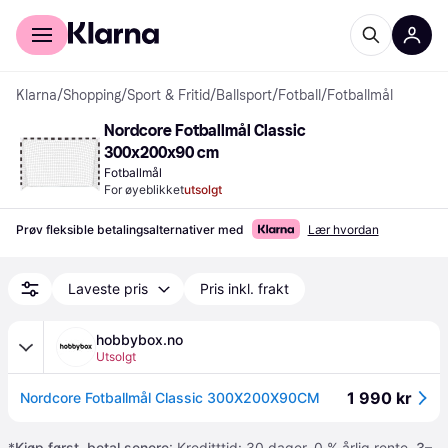
For kunder
For bedrifter
Klarna
/
Shopping
/
Sport & Fritid
/
Ballsport
/
Fotball
/
Fotballmål
Nordcore Fotballmål Classic 
300x200x90 cm
Fotballmål
For øyeblikket
utsolgt
Prøv fleksible betalingsalternativer med
Lær hvordan
Laveste pris
Pris inkl. frakt
hobbybox.no
Utsolgt
1 990 kr
Nordcore Fotballmål Classic 300X200X90CM
*
Kjøp først, betal senere
: Kreditttid: 30 dager. 0 % årlig rente.
3–