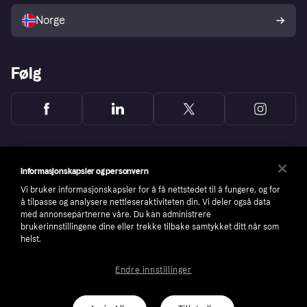
Norge
Følg
Informasjonskapsler og personvern
Vi bruker informasjonskapsler for å få nettstedet til å fungere, og for
å tilpasse og analysere nettleseraktiviteten din. Vi deler også data
med annonsepartnerne våre. Du kan administrere
brukerinnstillingene dine eller trekke tilbake samtykket ditt når som
helst.
Endre innstillinger
Copyright © 2005-2026 Klarna Bank AB (publ). Headquarters: Stockholm, Sweden. All
rights reserved. Klarna Bank AB (publ). Sveavägen 46, 111 34 Stockholm. Organization
number: 556737-0431