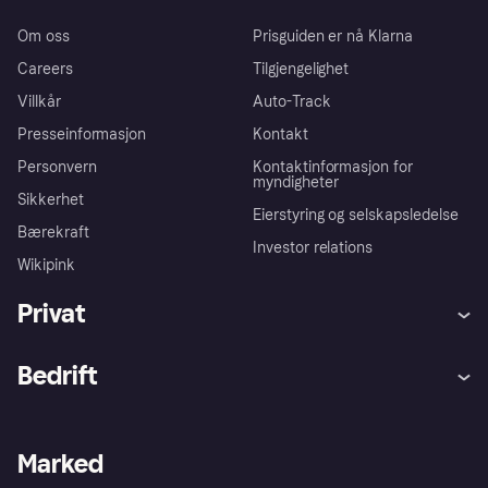
Om oss
Prisguiden er nå Klarna
Careers
Tilgjengelighet
Villkår
Auto-Track
Presseinformasjon
Kontakt
Personvern
Kontaktinformasjon for
myndigheter
Sikkerhet
Eierstyring og selskapsledelse
Bærekraft
Investor relations
Wikipink
Privat
Hjelp
Kjøperbeskyttelse
Bedrift
Logg inn
Klager
Butikksupport
Developers portal
Klarna-appen
Kredittavtale
Merchant portal
Driftsstatus
Marked
Utforsk butikker
Personverninnstillinger
Selg med Klarna
Plattformer og partnere