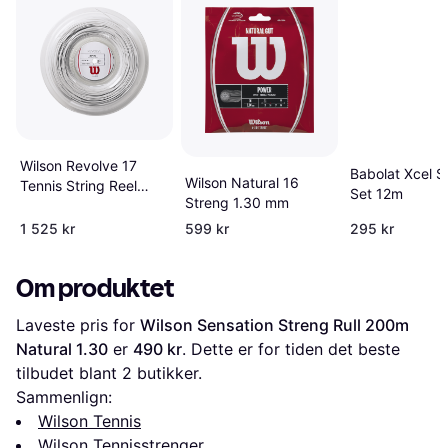
Wilson Revolve 17
Babolat Xcel S
Wilson Natural 16
Tennis String Reel
Set 12m
Streng 1.30 mm
200m White
1 525 kr
599 kr
295 kr
Om produktet
Laveste pris for 
Wilson Sensation Streng Rull 200m 
Natural 1.30
 er 
490 kr
. Dette er for tiden det beste 
tilbudet blant 
2
 butikker.
Sammenlign:
Wilson Tennis
Wilson Tennisstrenger