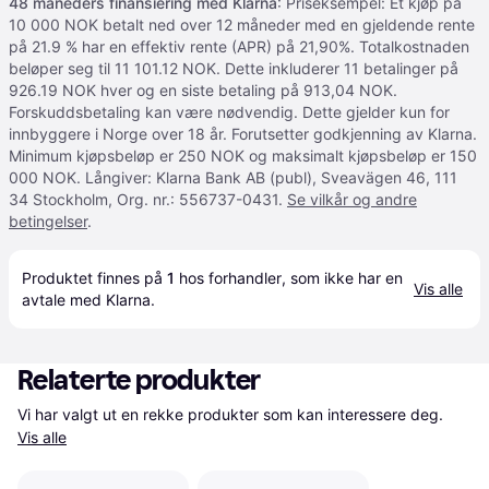
48 måneders finansiering med Klarna
: Priseksempel: Et kjøp på
10 000 NOK betalt ned over 12 måneder med en gjeldende rente
på 21.9 % har en effektiv rente (APR) på 21,90%. Totalkostnaden
beløper seg til 11 101.12 NOK. Dette inkluderer 11 betalinger på
926.19 NOK hver og en siste betaling på 913,04 NOK.
Forskuddsbetaling kan være nødvendig. Dette gjelder kun for
innbyggere i Norge over 18 år. Forutsetter godkjenning av Klarna.
Minimum kjøpsbeløp er 250 NOK og maksimalt kjøpsbeløp er 150
000 NOK. Långiver: Klarna Bank AB (publ), Sveavägen 46, 111
34 Stockholm, Org. nr.: 556737-0431.
Se vilkår og andre
betingelser
.
Produktet finnes på 
1
 hos 
forhandler
, som ikke har en 
Vis alle
avtale med Klarna.
Relaterte produkter
Vi har valgt ut en rekke produkter som kan interessere deg. 
Vis alle