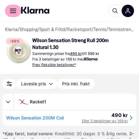
For kunder
For bedrifter
Klarna
/
Shopping
/
Sport & Fritid
/
Racketsport
/
Tennis
/
Tennisstrenger
Wilson Sensation Streng Rull 200m 
-68%
Natural 1.30
Sammenlign priser fra
490 kr
til
1 550 kr
Fra 3 betalinger av 169 kr med
Prøv fleksible betalinger*
Laveste pris
Pris inkl. frakt
Racket1
490 kr
Wilson Sensation 200M Coil
Eller 3 betalinger av 169 kr
*
Kjøp først, betal senere
: Kreditttid: 30 dager. 0 % årlig rente.
3–