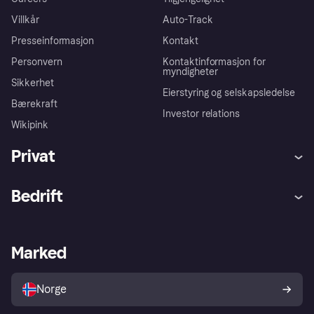
Villkår
Auto-Track
Presseinformasjon
Kontakt
Personvern
Kontaktinformasjon for
myndigheter
Sikkerhet
Eierstyring og selskapsledelse
Bærekraft
Investor relations
Wikipink
Privat
Hjelp
Kjøperbeskyttelse
Bedrift
Logg inn
Klager
Butikksupport
Developers portal
Klarna-appen
Kredittavtale
Merchant portal
Driftsstatus
Marked
Utforsk butikker
Personverninnstillinger
Selg med Klarna
Plattformer og partnere
Norge