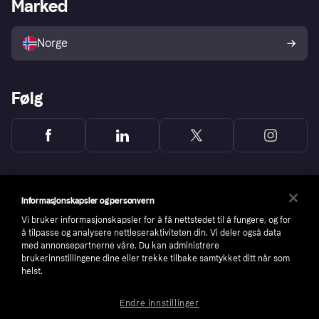
Merchant portal
Driftsstatus
Marked
Utforsk butikker
Personverninnstillinger
Selg med Klarna
Plattformer og partnere
Norge
Følg
Informasjonskapsler og personvern
Vi bruker informasjonskapsler for å få nettstedet til å fungere, og for
å tilpasse og analysere nettleseraktiviteten din. Vi deler også data
med annonsepartnerne våre. Du kan administrere
brukerinnstillingene dine eller trekke tilbake samtykket ditt når som
helst.
Endre innstillinger
Copyright © 2005-2026 Klarna Bank AB (publ). Headquarters: Stockholm, Sweden. All