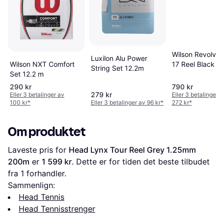
Wilson Revolve
Luxilon Alu Power
17 Reel Black 
Wilson NXT Comfort
String Set 12.2m
Set 12.2 m
290 kr
790 kr
279 kr
Eller 3 betalinger av
Eller 3 betalinger
100 kr
*
Eller 3 betalinger av 96 kr
*
272 kr
*
Om produktet
Laveste pris for 
Head Lynx Tour Reel Grey 1.25mm 
200m
 er 
1 599 kr
. Dette er for tiden det beste tilbudet 
fra 1 forhandler.
Sammenlign:
Head Tennis
Head Tennisstrenger