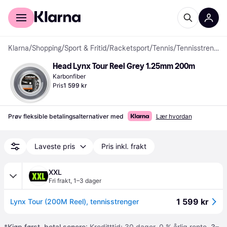
For kunder
For bedrifter
Klarna
/
Shopping
/
Sport & Fritid
/
Racketsport
/
Tennis
/
Tennisstrenger
Head Lynx Tour Reel Grey 1.25mm 200m
Karbonfiber
Pris
1 599 kr
Prøv fleksible betalingsalternativer med
Lær hvordan
Laveste pris
Pris inkl. frakt
XXL
Fri frakt
,
1–3 dager
1 599 kr
Lynx Tour (200M Reel), tennisstrenger
*
Kjøp først, betal senere
: Kreditttid: 30 dager. 0 % årlig rente.
3–