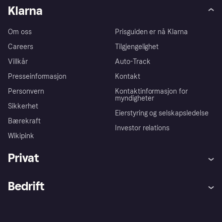
Klarna
Om oss
Prisguiden er nå Klarna
Careers
Tilgjengelighet
Villkår
Auto-Track
Presseinformasjon
Kontakt
Personvern
Kontaktinformasjon for
myndigheter
Sikkerhet
Eierstyring og selskapsledelse
Bærekraft
Investor relations
Wikipink
Privat
Hjelp
Kjøperbeskyttelse
Bedrift
Logg inn
Klager
Butikksupport
Developers portal
Klarna-appen
Kredittavtale