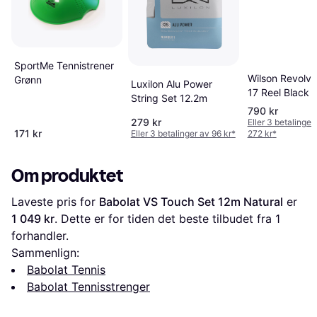
SportMe Tennistrener
Wilson Revolve
Grønn
Luxilon Alu Power
17 Reel Black 
String Set 12.2m
790 kr
279 kr
Eller 3 betalinger
171 kr
Eller 3 betalinger av 96 kr
*
272 kr
*
Om produktet
Laveste pris for 
Babolat VS Touch Set 12m Natural
 er 
1 049 kr
. Dette er for tiden det beste tilbudet fra 1 
forhandler.
Sammenlign:
Babolat Tennis
Babolat Tennisstrenger