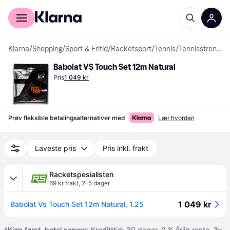
For kunder
For bedrifter
Klarna
/
Shopping
/
Sport & Fritid
/
Racketsport
/
Tennis
/
Tennisstrenger
Babolat VS Touch Set 12m Natural
Pris
1 049 kr
Prøv fleksible betalingsalternativer med
Lær hvordan
Laveste pris
Pris inkl. frakt
Racketspesialisten
69 kr frakt
,
2–5 dager
1 049 kr
Babolat Vs Touch Set 12m Natural, 1.25
*
Kjøp først, betal senere
: Kreditttid: 30 dager. 0 % årlig rente.
3–