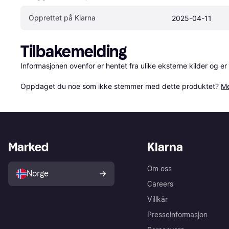
Opprettet på Klarna
2025-04-11
Tilbakemelding
Informasjonen ovenfor er hentet fra ulike eksterne kilder og er
Oppdaget du noe som ikke stemmer med dette produktet? 
Me
Marked
Klarna
Om oss
Norge
Careers
Villkår
Presseinformasjon