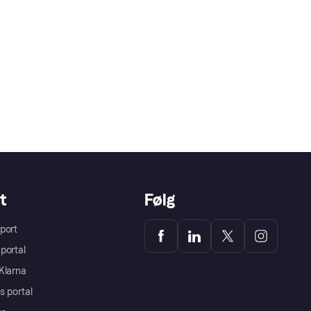
t
Følg
port
portal
Klarna
s portal