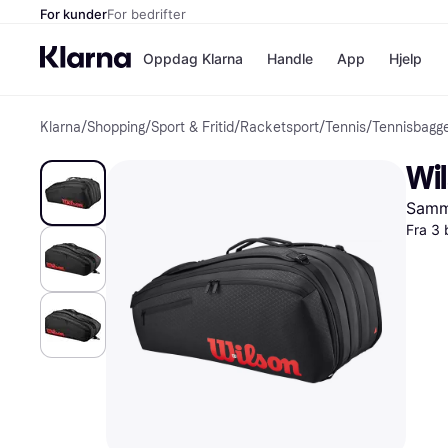
For kunder
For bedrifter
Oppdag Klarna
Handle
App
Hjelp
Klarna
/
Shopping
/
Sport & Fritid
/
Racketsport
/
Tennis
/
Tennisbagge
Betalingsm
Butikker
Betalingsme
Elkjøp
Wi
Betal nå
Bookin
Betal i 3 dele
Farmasi
Samme
Betal innen 
kicks.n
Finansiering
Norweg
Fra 3 
Vipps
Butikkovers