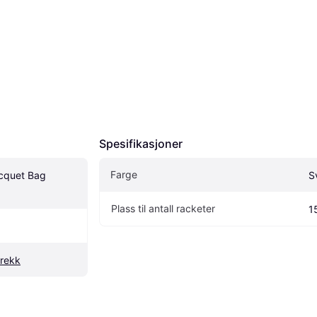
Spesifikasjoner
Farge
cquet Bag 
S
Plass til antall racketer
1
trekk