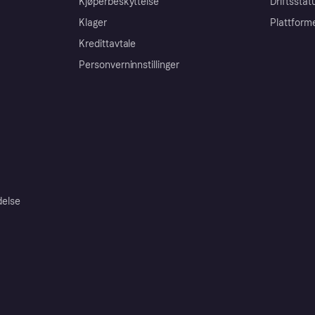
Kjøperbeskyttelse
Driftsstat
Klager
Plattform
Kredittavtale
Personverninnstillinger
delse