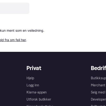
 kun ment som en veiledning.

ld fra om feil her
.
Privat
Bedrif
Hjelp
Butikksup
Logg inn
Merchant 
Klarna-appen
Selg med 
Utforsk butikker
Developer