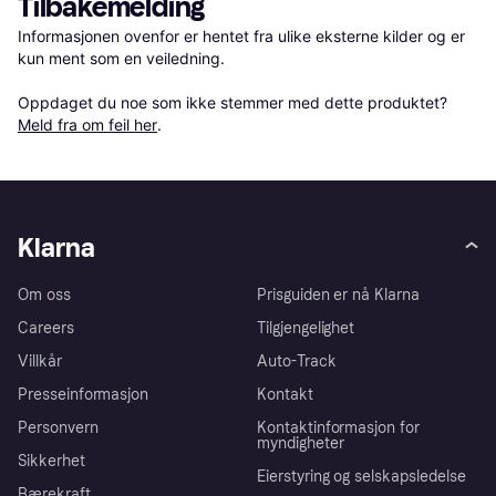
Tilbakemelding
Informasjonen ovenfor er hentet fra ulike eksterne kilder og er 
kun ment som en veiledning.

Oppdaget du noe som ikke stemmer med dette produktet? 
Meld fra om feil her
.
Klarna
Om oss
Prisguiden er nå Klarna
Careers
Tilgjengelighet
Villkår
Auto-Track
Presseinformasjon
Kontakt
Personvern
Kontaktinformasjon for
myndigheter
Sikkerhet
Eierstyring og selskapsledelse
Bærekraft