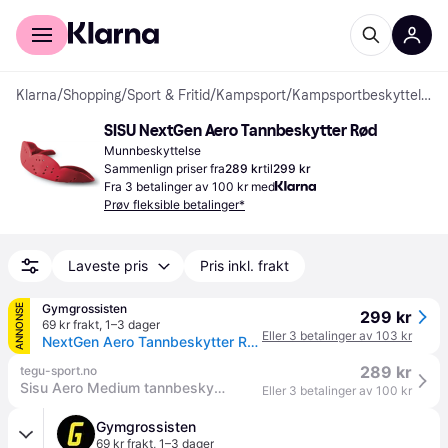
For kunder
For bedrifter
Klarna
/
Shopping
/
Sport & Fritid
/
Kampsport
/
Kampsportbeskyttelser
SISU NextGen Aero Tannbeskytter Rød
Munnbeskyttelse
Sammenlign priser fra
289 kr
til
299 kr
Fra 3 betalinger av 100 kr med
Prøv fleksible betalinger*
Laveste pris
Pris inkl. frakt
Gymgrossisten
ANNONSE
299 kr
69 kr frakt
,
1–3 dager
Eller 3 betalinger av 103 kr
NextGen Aero Tannbeskytter Rød
289 kr
tegu-sport.no
Sisu Aero Medium tannbeskytter (Intense Red)
Eller 3 betalinger av 100 kr
Gymgrossisten
69 kr frakt
,
1–3 dager