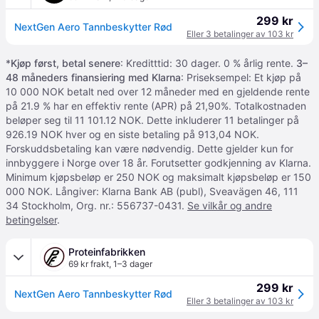
299 kr
NextGen Aero Tannbeskytter Rød
Eller 3 betalinger av 103 kr
*
Kjøp først, betal senere
: Kreditttid: 30 dager. 0 % årlig rente.
3–
48 måneders finansiering med Klarna
: Priseksempel: Et kjøp på
10 000 NOK betalt ned over 12 måneder med en gjeldende rente
på 21.9 % har en effektiv rente (APR) på 21,90%. Totalkostnaden
beløper seg til 11 101.12 NOK. Dette inkluderer 11 betalinger på
926.19 NOK hver og en siste betaling på 913,04 NOK.
Forskuddsbetaling kan være nødvendig. Dette gjelder kun for
innbyggere i Norge over 18 år. Forutsetter godkjenning av Klarna.
Minimum kjøpsbeløp er 250 NOK og maksimalt kjøpsbeløp er 150
000 NOK. Långiver: Klarna Bank AB (publ), Sveavägen 46, 111
34 Stockholm, Org. nr.: 556737-0431.
Se vilkår og andre
betingelser
.
Proteinfabrikken
69 kr frakt
,
1–3 dager
299 kr
NextGen Aero Tannbeskytter Rød
Eller 3 betalinger av 103 kr