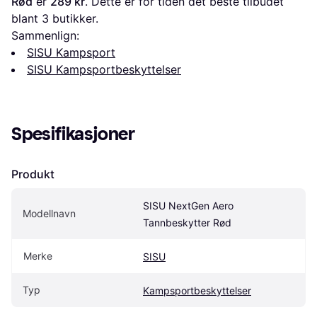
Rød
 er 
289 kr
. Dette er for tiden det beste tilbudet 
blant 
3
 butikker.
Sammenlign:
SISU Kampsport
SISU Kampsportbeskyttelser
Spesifikasjoner
Produkt
SISU NextGen Aero 
Modellnavn
Tannbeskytter Rød
Merke
SISU
Typ
Kampsportbeskyttelser