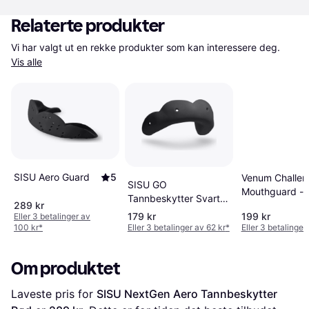
Relaterte produkter
Vi har valgt ut en rekke produkter som kan interessere deg. 
Vis alle
SISU Aero Guard
5
Venum Challen
SISU GO
Mouthguard -
Tannbeskytter Svart
289 kr
Red/Black
Hvit
179 kr
199 kr
Eller 3 betalinger av
100 kr
*
Eller 3 betalinger av 62 kr
*
Eller 3 betalinger
Om produktet
Laveste pris for 
SISU NextGen Aero Tannbeskytter 