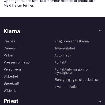
Oppdaget du noe som ikke stemmer med dette produktet? 
Meld fra om feil her
.
Klarna
Om oss
Prisguiden er nå Klarna
Careers
Tilgjengelighet
Villkår
Auto-Track
Presseinformasjon
Kontakt
Personvern
Kontaktinformasjon for
myndigheter
Sikkerhet
Eierstyring og selskapsledelse
Bærekraft
Investor relations
Wikipink
Privat