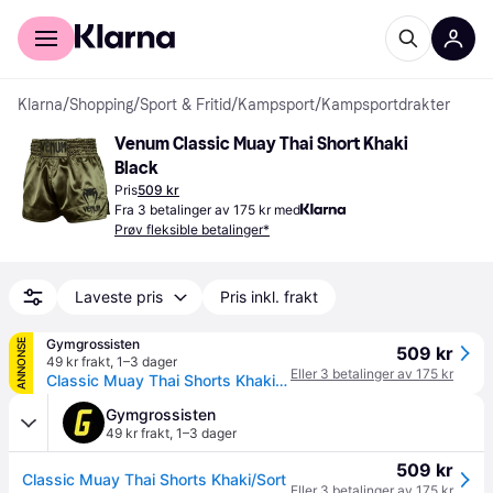
For kunder
For bedrifter
Klarna
/
Shopping
/
Sport & Fritid
/
Kampsport
/
Kampsportdrakter
Venum Classic Muay Thai Short Khaki 
Black
Pris
509 kr
Fra 3 betalinger av 175 kr med
Prøv fleksible betalinger*
Laveste pris
Pris inkl. frakt
Gymgrossisten
ANNONSE
509 kr
49 kr frakt
,
1–3 dager
Eller 3 betalinger av 175 kr
Classic Muay Thai Shorts Khaki/Sort
Gymgrossisten
49 kr frakt
,
1–3 dager
509 kr
Classic Muay Thai Shorts Khaki/Sort
Eller 3 betalinger av 175 kr