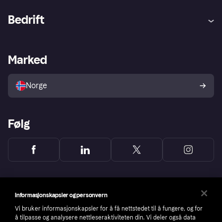
Hjelp
Kjøperbeskyttelse
Bedrift
Logg inn
Klager
Butikksupport
Developers portal
Klarna-appen
Kredittavtale
Merchant portal
Driftsstatus
Marked
Utforsk butikker
Personverninnstillinger
Selg med Klarna
Plattformer og partnere
Norge
Følg
Informasjonskapsler og personvern
Vi bruker informasjonskapsler for å få nettstedet til å fungere, og for
å tilpasse og analysere nettleseraktiviteten din. Vi deler også data