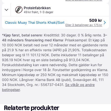
Proteinfabrikken
49 kr frakt
,
1–3 dager
509 kr
Classic Muay Thai Shorts Khaki/Sort
Eller 3 betalinger av 175 kr
*
Kjøp først, betal senere
: Kreditttid: 30 dager. 0 % årlig rente.
3–
48 måneders finansiering med Klarna
: Priseksempel: Et kjøp på
10 000 NOK betalt ned over 12 måneder med en gjeldende rente
på 21.9 % har en effektiv rente (APR) på 21,90%. Totalkostnaden
beløper seg til 11 101.12 NOK. Dette inkluderer 11 betalinger på
926.19 NOK hver og en siste betaling på 913,04 NOK.
Forskuddsbetaling kan være nødvendig. Dette gjelder kun for
innbyggere i Norge over 18 år. Forutsetter godkjenning av Klarna.
Minimum kjøpsbeløp er 250 NOK og maksimalt kjøpsbeløp er 150
000 NOK. Långiver: Klarna Bank AB (publ), Sveavägen 46, 111
34 Stockholm, Org. nr.: 556737-0431.
Se vilkår og andre
betingelser
.
Relaterte produkter