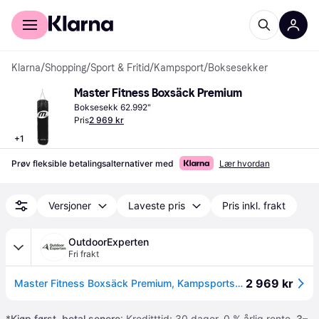
For kunder
For bedrifter
Klarna
/
Shopping
/
Sport & Fritid
/
Kampsport
/
Boksesekker
Master Fitness Boxsäck Premium
Boksesekk 62.992"
Pris
2 969 kr
+
1
Prøv fleksible betalingsalternativer med
Lær hvordan
Versjoner
Laveste pris
Pris inkl. frakt
OutdoorExperten
Fri frakt
2 969 kr
Master Fitness Boxsäck Premium, Kampsportsäck
*
Kjøp først, betal senere
: Kreditttid: 30 dager. 0 % årlig rente.
3–