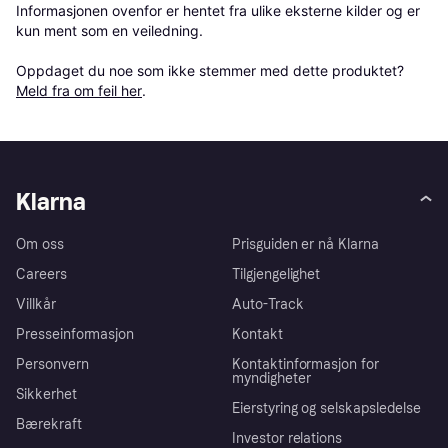
Informasjonen ovenfor er hentet fra ulike eksterne kilder og er 
kun ment som en veiledning.

Oppdaget du noe som ikke stemmer med dette produktet? 
Meld fra om feil her
.
Klarna
Om oss
Prisguiden er nå Klarna
Careers
Tilgjengelighet
Villkår
Auto-Track
Presseinformasjon
Kontakt
Personvern
Kontaktinformasjon for
myndigheter
Sikkerhet
Eierstyring og selskapsledelse
Bærekraft
Investor relations