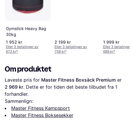
Gymstick Heavy Bag
30kg
1 952 kr
2 199 kr
1 999 kr
Eller 3 betalinger av
Eller 3 betalinger av
Eller 3 betalinger
672 kr
*
758 kr
*
689 kr
*
Om produktet
Laveste pris for 
Master Fitness Boxsäck Premium
 er 
2 969 kr
. Dette er for tiden det beste tilbudet fra 1 
forhandler.
Sammenlign:
Master Fitness Kampsport
Master Fitness Boksesekker