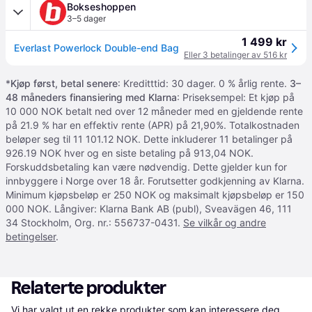
Bokseshoppen
3–5 dager
1 499 kr
Everlast Powerlock Double-end Bag
Eller 3 betalinger av 516 kr
*
Kjøp først, betal senere
: Kreditttid: 30 dager. 0 % årlig rente.
3–
48 måneders finansiering med Klarna
: Priseksempel: Et kjøp på
10 000 NOK betalt ned over 12 måneder med en gjeldende rente
på 21.9 % har en effektiv rente (APR) på 21,90%. Totalkostnaden
beløper seg til 11 101.12 NOK. Dette inkluderer 11 betalinger på
926.19 NOK hver og en siste betaling på 913,04 NOK.
Forskuddsbetaling kan være nødvendig. Dette gjelder kun for
innbyggere i Norge over 18 år. Forutsetter godkjenning av Klarna.
Minimum kjøpsbeløp er 250 NOK og maksimalt kjøpsbeløp er 150
000 NOK. Långiver: Klarna Bank AB (publ), Sveavägen 46, 111
34 Stockholm, Org. nr.: 556737-0431.
Se vilkår og andre
betingelser
.
Relaterte produkter
Vi har valgt ut en rekke produkter som kan interessere deg. 