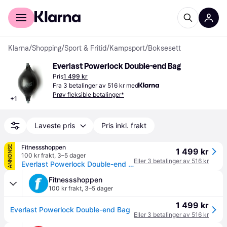
For kunder
For bedrifter
Klarna
/
Shopping
/
Sport & Fritid
/
Kampsport
/
Boksesett
Everlast Powerlock Double-end Bag
Pris
1 499 kr
Fra 3 betalinger av 516 kr med
Prøv fleksible betalinger*
+
1
Laveste pris
Pris inkl. frakt
Fitnessshoppen
ANNONSE
1 499 kr
100 kr frakt
,
3–5 dager
Eller 3 betalinger av 516 kr
Everlast Powerlock Double-end Bag
Fitnessshoppen
100 kr frakt
,
3–5 dager
1 499 kr
Everlast Powerlock Double-end Bag
Eller 3 betalinger av 516 kr