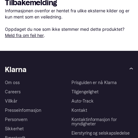
Tilbakemelding
Informasjonen ovenfor er hentet fra ulike eksterne kilder og er 
kun ment som en veiledning.

Oppdaget du noe som ikke stemmer med dette produktet? 
Meld fra om feil her
.
Klarna
Om oss
Prisguiden er nå Klarna
Careers
Tilgjengelighet
Villkår
Auto-Track
Presseinformasjon
Kontakt
Personvern
Kontaktinformasjon for
myndigheter
Sikkerhet
Eierstyring og selskapsledelse