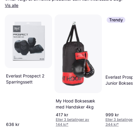
Vis alle
Trendy
Everlast Prospect 2
Everlast Prosp
Sparringssett
Junior Boksese
Svart
My Hood Boksesæk
med Handsker 4kg
417 kr
999 kr
Eller 3 betalinger av
Eller 3 betalinger
636 kr
144 kr
*
344 kr
*