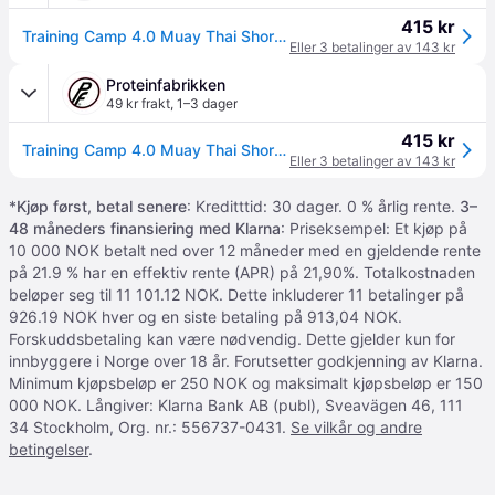
415 kr
Training Camp 4.0 Muay Thai Shorts Svart Grønn
Eller 3 betalinger av 143 kr
Proteinfabrikken
49 kr frakt
,
1–3 dager
415 kr
Training Camp 4.0 Muay Thai Shorts Svart Grønn
Eller 3 betalinger av 143 kr
*
Kjøp først, betal senere
: Kreditttid: 30 dager. 0 % årlig rente.
3–
48 måneders finansiering med Klarna
: Priseksempel: Et kjøp på
10 000 NOK betalt ned over 12 måneder med en gjeldende rente
på 21.9 % har en effektiv rente (APR) på 21,90%. Totalkostnaden
beløper seg til 11 101.12 NOK. Dette inkluderer 11 betalinger på
926.19 NOK hver og en siste betaling på 913,04 NOK.
Forskuddsbetaling kan være nødvendig. Dette gjelder kun for
innbyggere i Norge over 18 år. Forutsetter godkjenning av Klarna.
Minimum kjøpsbeløp er 250 NOK og maksimalt kjøpsbeløp er 150
000 NOK. Långiver: Klarna Bank AB (publ), Sveavägen 46, 111
34 Stockholm, Org. nr.: 556737-0431.
Se vilkår og andre
betingelser
.