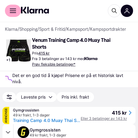
For kunder
For bedrifter
Klarna
/
Shopping
/
Sport & Fritid
/
Kampsport
/
Kampsportdrakter
Venum Training Camp 4.0 Muay Thai 
Shorts
Pris
415 kr
Fra 3 betalinger av 143 kr med
+
1
Prøv fleksible betalinger*
Det er en god tid å kjøpe! Prisene er på et historisk lavt 
nivå.
Laveste pris
Pris inkl. frakt
Gymgrossisten
ANNONSE
415 kr
49 kr frakt
,
1–3 dager
Eller 3 betalinger av 143 kr
Training Camp 4.0 Muay Thai Shorts Svart Grønn
Gymgrossisten
49 kr frakt
,
1–3 dager