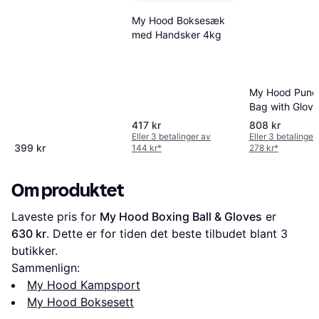
My Hood Boksesæk
med Handsker 4kg
My Hood Punc
Bag with Glove
10kg
417 kr
808 kr
Eller 3 betalinger av
Eller 3 betalinger
399 kr
144 kr
*
278 kr
*
Om produktet
Laveste pris for 
My Hood Boxing Ball & Gloves
 er 
630 kr
. Dette er for tiden det beste tilbudet blant 
3
butikker.
Sammenlign:
My Hood Kampsport
My Hood Boksesett