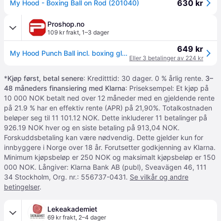
630 kr
My Hood - Boxing Ball on Rod (201040)
Proshop.no
109 kr frakt
,
1–3 dager
649 kr
My Hood Punch Ball incl. boxing gloves
Eller 3 betalinger av 224 kr
*
Kjøp først, betal senere
: Kreditttid: 30 dager. 0 % årlig rente.
3–
48 måneders finansiering med Klarna
: Priseksempel: Et kjøp på
10 000 NOK betalt ned over 12 måneder med en gjeldende rente
på 21.9 % har en effektiv rente (APR) på 21,90%. Totalkostnaden
beløper seg til 11 101.12 NOK. Dette inkluderer 11 betalinger på
926.19 NOK hver og en siste betaling på 913,04 NOK.
Forskuddsbetaling kan være nødvendig. Dette gjelder kun for
innbyggere i Norge over 18 år. Forutsetter godkjenning av Klarna.
Minimum kjøpsbeløp er 250 NOK og maksimalt kjøpsbeløp er 150
000 NOK. Långiver: Klarna Bank AB (publ), Sveavägen 46, 111
34 Stockholm, Org. nr.: 556737-0431.
Se vilkår og andre
betingelser
.
Lekeakademiet
69 kr frakt
,
2–4 dager