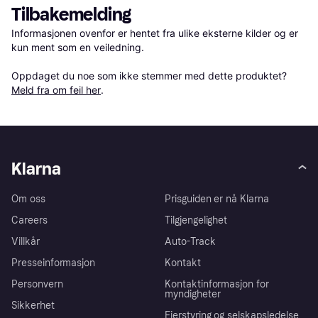
Tilbakemelding
Informasjonen ovenfor er hentet fra ulike eksterne kilder og er 
kun ment som en veiledning.

Oppdaget du noe som ikke stemmer med dette produktet? 
Meld fra om feil her
.
Klarna
Om oss
Prisguiden er nå Klarna
Careers
Tilgjengelighet
Villkår
Auto-Track
Presseinformasjon
Kontakt
Personvern
Kontaktinformasjon for
myndigheter
Sikkerhet
Eierstyring og selskapsledelse