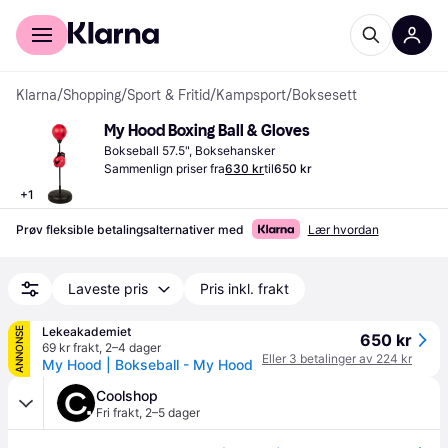
For kunder
For bedrifter
Klarna
/
Shopping
/
Sport & Fritid
/
Kampsport
/
Boksesett
My Hood Boxing Ball & Gloves
Bokseball 57.5", Boksehansker
Sammenlign priser fra
630 kr
til
650 kr
+
1
Prøv fleksible betalingsalternativer med
Lær hvordan
Laveste pris
Pris inkl. frakt
Lekeakademiet
ANNONSE
650 kr
69 kr frakt
,
2–4 dager
Eller 3 betalinger av 224 kr
My Hood | Bokseball - My Hood
Coolshop
Fri frakt
,
2–5 dager