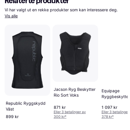
Relaterte produkter
Vi har valgt ut en rekke produkter som kan interessere deg. 
Vis alle
Jacson Ryg Beskytter
Equipage
Rio Sort Voks
Ryggbeskyttel
Barn - Svart
Republic Ryggskydd
871 kr
1 097 kr
Väst
Eller 3 betalinger av
Eller 3 betalinger
899 kr
300 kr
*
378 kr
*