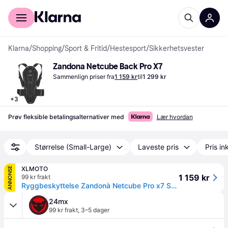
For kunder
For bedrifter
Klarna
/
Shopping
/
Sport & Fritid
/
Hestesport
/
Sikkerhetsvester
Zandona Netcube Back Pro X7
Sammenlign priser fra
1 159 kr
til
1 299 kr
+
3
Prøv fleksible betalingsalternativer med
Lær hvordan
Størrelse (Small-Large)
Laveste pris
Pris ink
XLMOTO
ANNONSE
1 159 kr
99 kr frakt
Ryggbeskyttelse Zandonà Netcube Pro x7 Svart M
24mx
99 kr frakt
,
3–5 dager