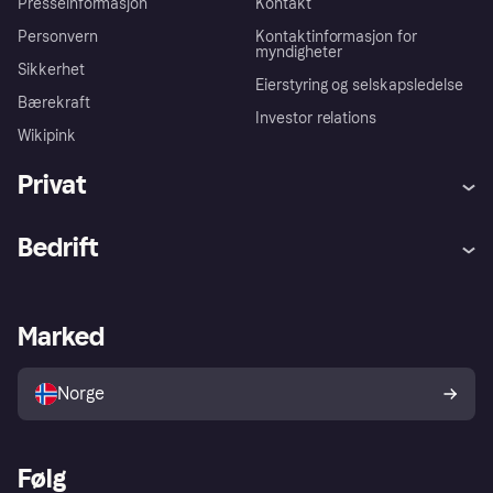
Presseinformasjon
Kontakt
Personvern
Kontaktinformasjon for
myndigheter
Sikkerhet
Eierstyring og selskapsledelse
Bærekraft
Investor relations
Wikipink
Privat
Hjelp
Kjøperbeskyttelse
Bedrift
Logg inn
Klager
Butikksupport
Developers portal
Klarna-appen
Kredittavtale
Merchant portal
Driftsstatus
Marked
Utforsk butikker
Personverninnstillinger
Selg med Klarna
Plattformer og partnere
Norge
Følg