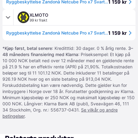
1 159 kr
Ryggbeskyttelse Zandonà Netcube Pro x7 Svart M
XLMOTO
99 kr frakt
1 159 kr
Ryggbeskyttelse Zandonà Netcube Pro x7 Svart M
*
Kjøp først, betal senere
: Kreditttid: 30 dager. 0 % årlig rente.
3–
48 måneders finansiering med Klarna
: Priseksempel: Et kjøp på
10 000 NOK betalt ned over 12 måneder med en gjeldende rente
på 21.9 % har en effektiv rente (APR) på 21,90%. Totalkostnaden
beløper seg til 11 101.12 NOK. Dette inkluderer 11 betalinger på
926.19 NOK hver og en siste betaling på 913,04 NOK.
Forskuddsbetaling kan være nødvendig. Dette gjelder kun for
innbyggere i Norge over 18 år. Forutsetter godkjenning av Klarna.
Minimum kjøpsbeløp er 250 NOK og maksimalt kjøpsbeløp er 150
000 NOK. Långiver: Klarna Bank AB (publ), Sveavägen 46, 111
34 Stockholm, Org. nr.: 556737-0431.
Se vilkår og andre
betingelser
.