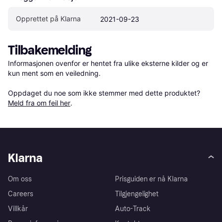
Opprettet på Klarna
2021-09-23
Tilbakemelding
Informasjonen ovenfor er hentet fra ulike eksterne kilder og er 
kun ment som en veiledning.

Oppdaget du noe som ikke stemmer med dette produktet? 
Meld fra om feil her
.
Klarna
Om oss
Prisguiden er nå Klarna
Careers
Tilgjengelighet
Villkår
Auto-Track