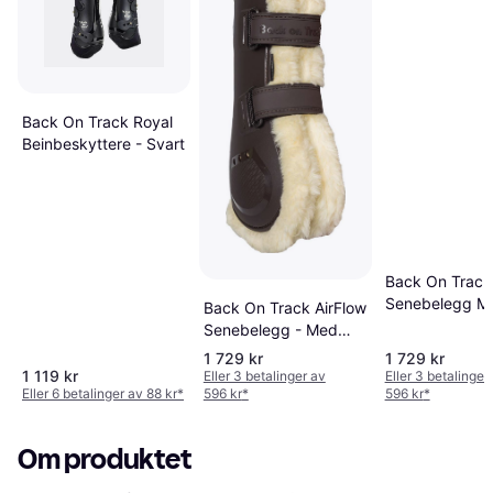
Back On Track Royal
Beinbeskyttere - Svart
Back On Track 
Senebelegg Me
Back On Track AirFlow
- Black
Senebelegg - Med
Pels
1 729 kr
1 729 kr
1 119 kr
Eller 3 betalinger av
Eller 3 betalinger
Eller 6 betalinger av 88 kr
*
596 kr
*
596 kr
*
Om produktet