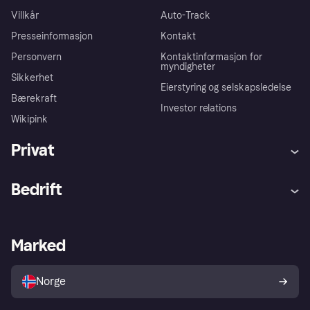
Villkår
Auto-Track
Presseinformasjon
Kontakt
Personvern
Kontaktinformasjon for
myndigheter
Sikkerhet
Eierstyring og selskapsledelse
Bærekraft
Investor relations
Wikipink
Privat
Hjelp
Kjøperbeskyttelse
Bedrift
Logg inn
Klager
Butikksupport
Developers portal
Klarna-appen
Kredittavtale
Merchant portal
Driftsstatus
Marked
Utforsk butikker
Personverninnstillinger
Selg med Klarna
Plattformer og partnere
Norge