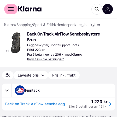
For kunder
For bedrifter
Klarna
/
Shopping
/
Sport & Fritid
/
Hestesport
/
Leggbeskytter
Back On Track AirFlow Senebeskyttere - 
Brun
Leggbeskytter, Sport Support Boots
Pris
1 223 kr
+
1
Fra 6 betalinger av 206 kr med
Prøv fleksible betalinger*
Laveste pris
Pris inkl. frakt
Finntack
1 223 kr
Back on Track AirFlow senebelegg
Eller 3 betalinger av 421 kr