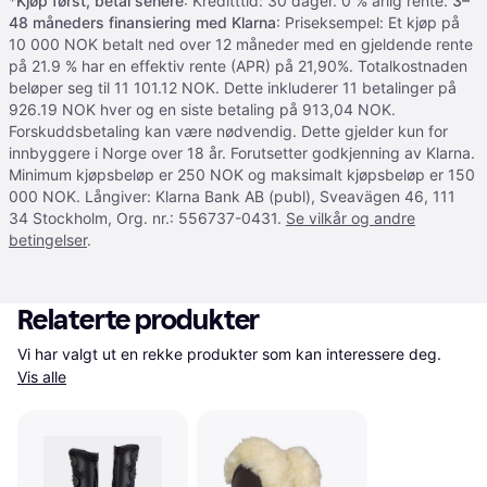
*
Kjøp først, betal senere
: Kreditttid: 30 dager. 0 % årlig rente.
3–
48 måneders finansiering med Klarna
: Priseksempel: Et kjøp på
10 000 NOK betalt ned over 12 måneder med en gjeldende rente
på 21.9 % har en effektiv rente (APR) på 21,90%. Totalkostnaden
beløper seg til 11 101.12 NOK. Dette inkluderer 11 betalinger på
926.19 NOK hver og en siste betaling på 913,04 NOK.
Forskuddsbetaling kan være nødvendig. Dette gjelder kun for
innbyggere i Norge over 18 år. Forutsetter godkjenning av Klarna.
Minimum kjøpsbeløp er 250 NOK og maksimalt kjøpsbeløp er 150
000 NOK. Långiver: Klarna Bank AB (publ), Sveavägen 46, 111
34 Stockholm, Org. nr.: 556737-0431.
Se vilkår og andre
betingelser
.
Relaterte produkter
Vi har valgt ut en rekke produkter som kan interessere deg. 
Vis alle