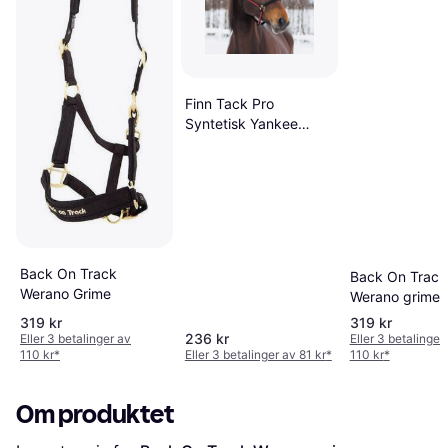
Finn Tack Pro
Syntetisk Yankee
Nylongrime
Back On Track
Back On Track
Werano Grime
Werano grime
319 kr
319 kr
236 kr
Eller 3 betalinger av
Eller 3 betalinger
110 kr
*
Eller 3 betalinger av 81 kr
*
110 kr
*
Om produktet