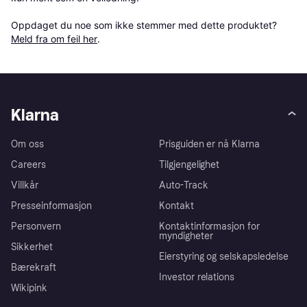
Oppdaget du noe som ikke stemmer med dette produktet? 
Meld fra om feil her
.
Klarna
Om oss
Prisguiden er nå Klarna
Careers
Tilgjengelighet
Villkår
Auto-Track
Presseinformasjon
Kontakt
Personvern
Kontaktinformasjon for
myndigheter
Sikkerhet
Eierstyring og selskapsledelse
Bærekraft
Investor relations
Wikipink