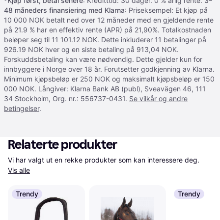
*
Kjøp først, betal senere
: Kreditttid: 30 dager. 0 % årlig rente.
3–
48 måneders finansiering med Klarna
: Priseksempel: Et kjøp på
10 000 NOK betalt ned over 12 måneder med en gjeldende rente
på 21.9 % har en effektiv rente (APR) på 21,90%. Totalkostnaden
beløper seg til 11 101.12 NOK. Dette inkluderer 11 betalinger på
926.19 NOK hver og en siste betaling på 913,04 NOK.
Forskuddsbetaling kan være nødvendig. Dette gjelder kun for
innbyggere i Norge over 18 år. Forutsetter godkjenning av Klarna.
Minimum kjøpsbeløp er 250 NOK og maksimalt kjøpsbeløp er 150
000 NOK. Långiver: Klarna Bank AB (publ), Sveavägen 46, 111
34 Stockholm, Org. nr.: 556737-0431.
Se vilkår og andre
betingelser
.
Relaterte produkter
Vi har valgt ut en rekke produkter som kan interessere deg. 
Vis alle
Trendy
Trendy