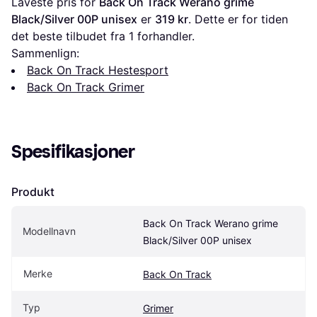
Laveste pris for 
Back On Track Werano grime 
Black/Silver 00P unisex
 er 
319 kr
. Dette er for tiden 
det beste tilbudet fra 1 forhandler.
Sammenlign:
Back On Track Hestesport
Back On Track Grimer
Spesifikasjoner
Produkt
Back On Track Werano grime 
Modellnavn
Black/Silver 00P unisex
Merke
Back On Track
Typ
Grimer