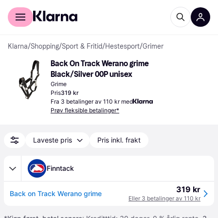
For kunder
For bedrifter
Klarna
/
Shopping
/
Sport & Fritid
/
Hestesport
/
Grimer
Back On Track Werano grime 
Black/Silver 00P unisex
Grime
Pris
319 kr
Fra 3 betalinger av 110 kr med
Prøv fleksible betalinger*
Laveste pris
Pris inkl. frakt
Finntack
319 kr
Back on Track Werano grime
Eller 3 betalinger av 110 kr