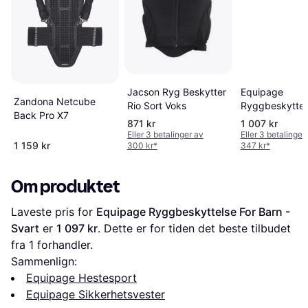
Equipage
Jacson Ryg Beskytter
Zandona Netcube
Ryggbeskytter
Rio Sort Voks
Back Pro X7
ridning - Svart
871 kr
1 007 kr
Eller 3 betalinger av
Eller 3 betalinger
1 159 kr
300 kr
*
347 kr
*
Om produktet
Laveste pris for 
Equipage Ryggbeskyttelse For Barn - 
Svart
 er 
1 097 kr
. Dette er for tiden det beste tilbudet 
fra 1 forhandler.
Sammenlign:
Equipage Hestesport
Equipage Sikkerhetsvester