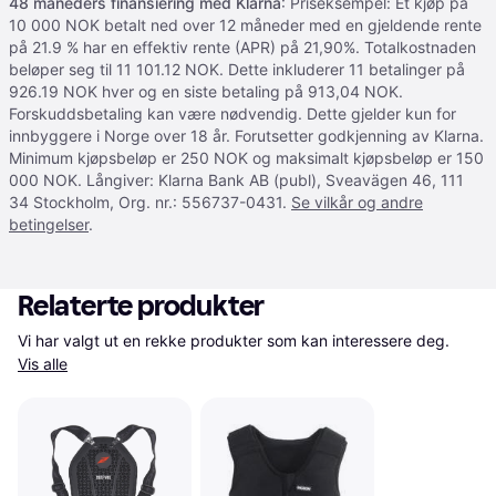
48 måneders finansiering med Klarna
: Priseksempel: Et kjøp på
10 000 NOK betalt ned over 12 måneder med en gjeldende rente
på 21.9 % har en effektiv rente (APR) på 21,90%. Totalkostnaden
beløper seg til 11 101.12 NOK. Dette inkluderer 11 betalinger på
926.19 NOK hver og en siste betaling på 913,04 NOK.
Forskuddsbetaling kan være nødvendig. Dette gjelder kun for
innbyggere i Norge over 18 år. Forutsetter godkjenning av Klarna.
Minimum kjøpsbeløp er 250 NOK og maksimalt kjøpsbeløp er 150
000 NOK. Långiver: Klarna Bank AB (publ), Sveavägen 46, 111
34 Stockholm, Org. nr.: 556737-0431.
Se vilkår og andre
betingelser
.
Relaterte produkter
Vi har valgt ut en rekke produkter som kan interessere deg. 
Vis alle