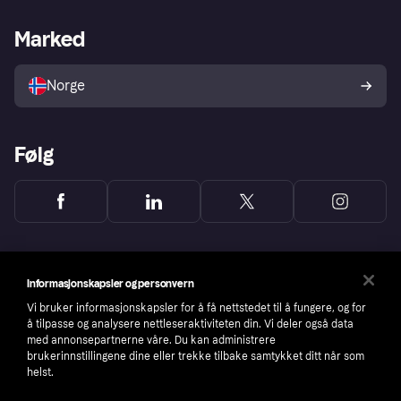
Butikksupport
Developers portal
Klarna-appen
Kredittavtale
Merchant portal
Driftsstatus
Marked
Utforsk butikker
Personverninnstillinger
Selg med Klarna
Plattformer og partnere
Norge
Følg
Informasjonskapsler og personvern
Vi bruker informasjonskapsler for å få nettstedet til å fungere, og for
å tilpasse og analysere nettleseraktiviteten din. Vi deler også data
med annonsepartnerne våre. Du kan administrere
brukerinnstillingene dine eller trekke tilbake samtykket ditt når som
helst.