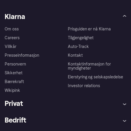
Klarna
Om oss
Prisguiden er nå Klarna
Careers
Tilgjengelighet
Villkår
Auto-Track
Presseinformasjon
Kontakt
Personvern
Kontaktinformasjon for
myndigheter
Sikkerhet
Eierstyring og selskapsledelse
Bærekraft
Investor relations
Wikipink
Privat
Hjelp
Kjøperbeskyttelse
Bedrift
Logg inn
Klager