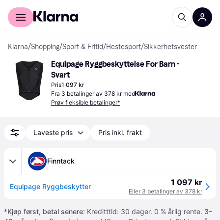
For kunder
For bedrifter
Klarna
/
Shopping
/
Sport & Fritid
/
Hestesport
/
Sikkerhetsvester
Equipage Ryggbeskyttelse For Barn - 
Svart
Pris
1 097 kr
Fra 3 betalinger av 378 kr med
Prøv fleksible betalinger*
Laveste pris
Pris inkl. frakt
Finntack
1 097 kr
Equipage Ryggbeskytter
Eller 3 betalinger av 378 kr
*
Kjøp først, betal senere
: Kreditttid: 30 dager. 0 % årlig rente.
3–