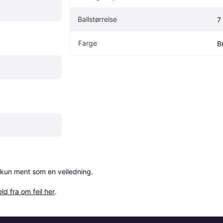
Ballstørrelse
7
Farge
B
 kun ment som en veiledning.

ld fra om feil her
.