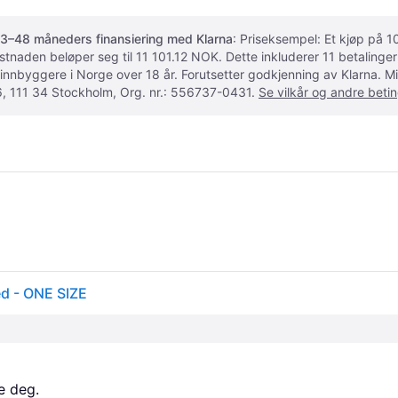
3–48 måneders finansiering med Klarna
: Priseksempel: Et kjøp på
ostnaden beløper seg til 11 101.12 NOK. Dette inkluderer 11 betalin
 innbyggere i Norge over 18 år. Forutsetter godkjenning av Klarna.
, 111 34 Stockholm, Org. nr.: 556737-0431.
Se vilkår og andre betin
ed - ONE SIZE
e deg. 