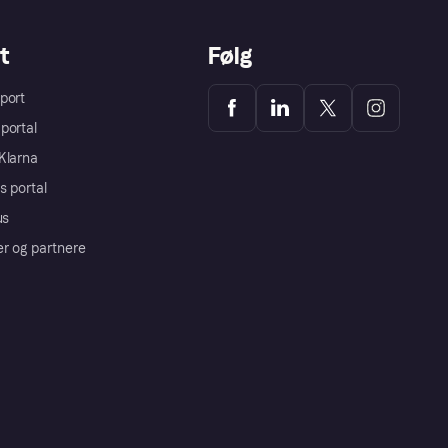
t
Følg
port
portal
Klarna
s portal
us
er og partnere