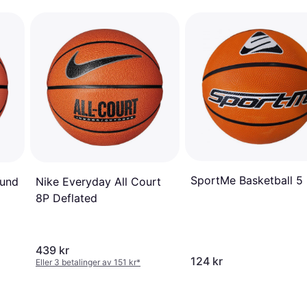
SportMe Basketball 5
Nike Everyday All Court
ound
8P Deflated
439 kr
124 kr
Eller 3 betalinger av 151 kr
*