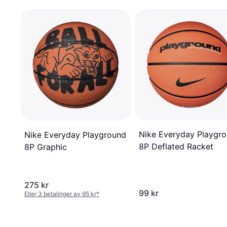
Nike Everyday Playgr
Nike Everyday Playground
8P Deflated Racket
8P Graphic
275 kr
99 kr
Eller 3 betalinger av 95 kr
*