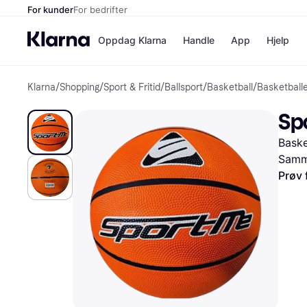
For kunder
For bedrifter
Oppdag Klarna
Handle
App
Hjelp
Klarna
/
Shopping
/
Sport & Fritid
/
Ballsport
/
Basketball
/
Basketball
Betalingsm
Butikker
Betalingsme
Elkjøp
Sp
Betal nå
Bookin
Betal i 3 dele
Farmasi
Baske
Betal innen 
kicks.n
Finansiering
Norweg
Samme
Vipps
Prøv 
Butikkovers