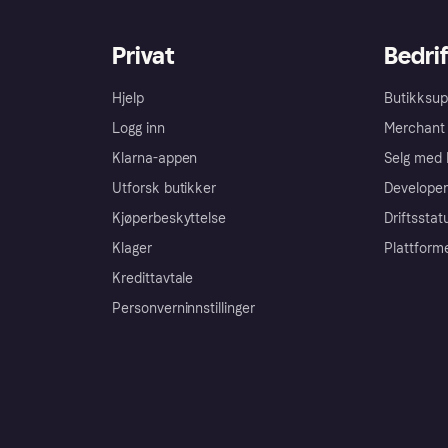
Privat
Bedrif
Hjelp
Butikksup
Logg inn
Merchant 
Klarna-appen
Selg med 
Utforsk butikker
Developer
Kjøperbeskyttelse
Driftsstat
Klager
Plattform
Kredittavtale
Personverninnstillinger