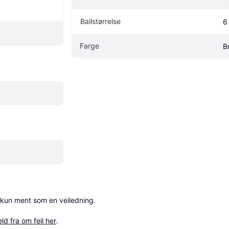
Ballstørrelse
6
Farge
B
 kun ment som en veiledning.

ld fra om feil her
.