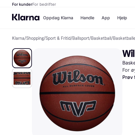
For kunder
For bedrifter
Oppdag Klarna
Handle
App
Hjelp
Klarna
/
Shopping
/
Sport & Fritid
/
Ballsport
/
Basketball
/
Basketball
Betalingsm
Butikker
Betalingsme
Elkjøp
Wi
Betal nå
Bookin
Betal i 3 dele
Farmasi
Baske
Betal innen 
kicks.n
Finansiering
Norweg
For ø
Vipps
Prøv 
Butikkovers