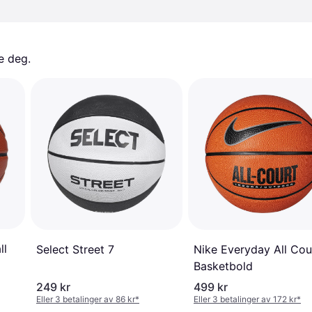
e deg. 
ll
Select Street 7
Nike Everyday All Cou
Basketbold
249 kr
499 kr
Eller 3 betalinger av 86 kr
*
Eller 3 betalinger av 172 kr
*