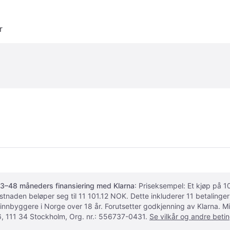
r
3–48 måneders finansiering med Klarna
: Priseksempel: Et kjøp på
ostnaden beløper seg til 11 101.12 NOK. Dette inkluderer 11 betalin
 innbyggere i Norge over 18 år. Forutsetter godkjenning av Klarna.
, 111 34 Stockholm, Org. nr.: 556737-0431.
Se vilkår og andre betin