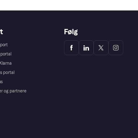
t
Følg
port
portal
Klarna
s portal
us
er og partnere