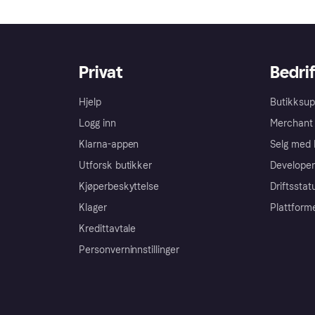
Privat
Bedrif
Hjelp
Butikksup
Logg inn
Merchant 
Klarna-appen
Selg med 
Utforsk butikker
Developer
Kjøperbeskyttelse
Driftsstat
Klager
Plattform
Kredittavtale
Personverninnstillinger