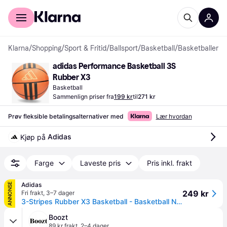
For kunder
For bedrifter
Klarna
/
Shopping
/
Sport & Fritid
/
Ballsport
/
Basketball
/
Basketballer
adidas Performance Basketball 3S 
Rubber X3
Basketball
Sammenlign priser fra
199 kr
til
271 kr
Prøv fleksible betalingsalternativer med
Lær hvordan
Adidas
Kjøp på 
Farge
Laveste pris
Pris inkl. frakt
Adidas
ANNONSE
249 kr
Fri frakt
,
3–7 dager
3-Stripes Rubber X3 Basketball - Basketball Natural / Black / Gold Metallic - 7
Boozt
89 kr frakt
,
2–4 dager