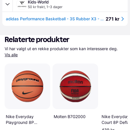
Kids-World
50 kr frakt
,
1–3 dager
271 kr
adidas Performance Basketball - 3S Rubber X3 - Oransje/Svart - adidas Performance - 7 - Baller
Relaterte produkter
Vi har valgt ut en rekke produkter som kan interessere deg. 
Vis alle
Molten B7G2000
Nike Everyday 
Nike Everyday
Court 8P Defla
Playground 8P
Deflated Racket
439 kr