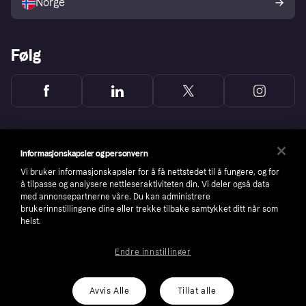
Norge
Følg
Informasjonskapsler og personvern
Vi bruker informasjonskapsler for å få nettstedet til å fungere, og for
å tilpasse og analysere nettleseraktiviteten din. Vi deler også data
med annonsepartnerne våre. Du kan administrere
brukerinnstillingene dine eller trekke tilbake samtykket ditt når som
helst.
Endre innstillinger
Copyright © 2005-2026 Klarna Bank AB (publ). Headquarters: Stockholm, Sweden. All
rights reserved. Klarna Bank AB (publ). Sveavägen 46, 111 34 Stockholm. Organization
number: 556737-0431
Avvis Alle
Tillat alle
Cookies
Klarna.com