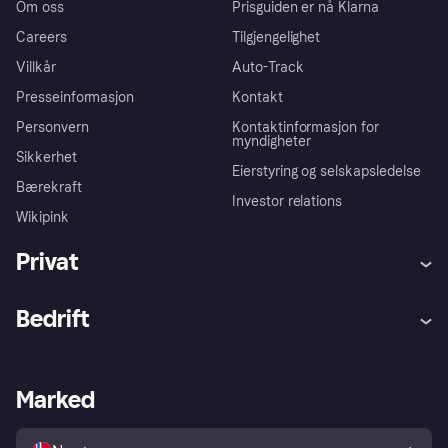
Om oss
Prisguiden er nå Klarna
Careers
Tilgjengelighet
Villkår
Auto-Track
Presseinformasjon
Kontakt
Personvern
Kontaktinformasjon for
myndigheter
Sikkerhet
Eierstyring og selskapsledelse
Bærekraft
Investor relations
Wikipink
Privat
Hjelp
Kjøperbeskyttelse
Bedrift
Logg inn
Klager
Butikksupport
Developers portal
Klarna-appen
Kredittavtale
Merchant portal
Driftsstatus
Marked
Utforsk butikker
Personverninnstillinger
Selg med Klarna
Plattformer og partnere