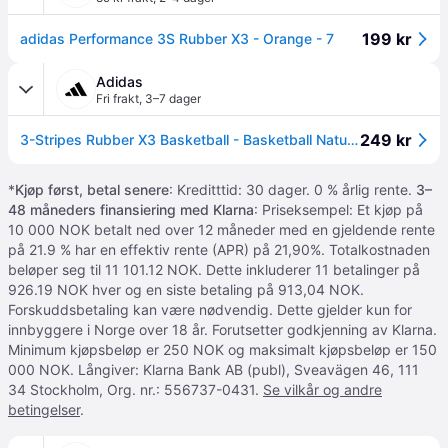
199 kr
adidas Performance 3S Rubber X3 - Orange - 7
Adidas
Fri frakt
,
3–7 dager
249 kr
3-Stripes Rubber X3 Basketball - Basketball Natural / Black / Gold Metallic - 7
*
Kjøp først, betal senere
: Kreditttid: 30 dager. 0 % årlig rente.
3–
48 måneders finansiering med Klarna
: Priseksempel: Et kjøp på
10 000 NOK betalt ned over 12 måneder med en gjeldende rente
på 21.9 % har en effektiv rente (APR) på 21,90%. Totalkostnaden
beløper seg til 11 101.12 NOK. Dette inkluderer 11 betalinger på
926.19 NOK hver og en siste betaling på 913,04 NOK.
Forskuddsbetaling kan være nødvendig. Dette gjelder kun for
innbyggere i Norge over 18 år. Forutsetter godkjenning av Klarna.
Minimum kjøpsbeløp er 250 NOK og maksimalt kjøpsbeløp er 150
000 NOK. Långiver: Klarna Bank AB (publ), Sveavägen 46, 111
34 Stockholm, Org. nr.: 556737-0431.
Se vilkår og andre
betingelser
.