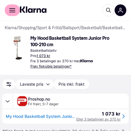
For kunder
For bedrifter
Klarna
/
Shopping
/
Sport & Fritid
/
Ballsport
/
Basketball
/
Basketballstativer
My Hood Basketball System Junior Pro 
100-210 cm
Basketballstativ
Pris
1 073 kr
Fra 3 betalinger av 370 kr med
Prøv fleksible betalinger*
Laveste pris
Pris inkl. frakt
Proshop.no
Fri frakt
,
5–7 dager
1 073 kr
My Hood Basketball System Junior Pro
Eller 3 betalinger av 370 kr