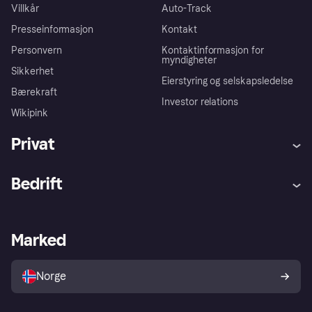
Villkår
Auto-Track
Presseinformasjon
Kontakt
Personvern
Kontaktinformasjon for
myndigheter
Sikkerhet
Eierstyring og selskapsledelse
Bærekraft
Investor relations
Wikipink
Privat
Hjelp
Kjøperbeskyttelse
Bedrift
Logg inn
Klager
Butikksupport
Developers portal
Klarna-appen
Kredittavtale
Merchant portal
Driftsstatus
Marked
Utforsk butikker
Personverninnstillinger
Selg med Klarna
Plattformer og partnere
Norge