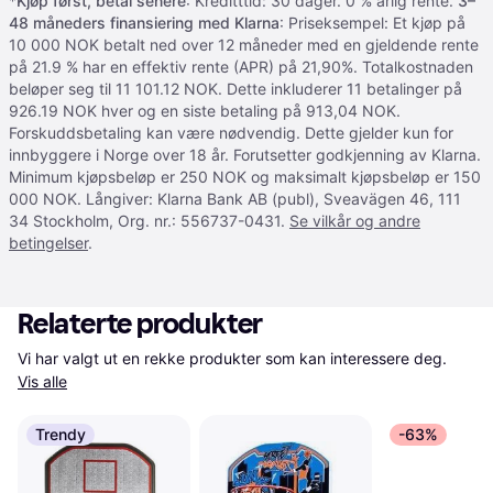
*
Kjøp først, betal senere
: Kreditttid: 30 dager. 0 % årlig rente.
3–
48 måneders finansiering med Klarna
: Priseksempel: Et kjøp på
10 000 NOK betalt ned over 12 måneder med en gjeldende rente
på 21.9 % har en effektiv rente (APR) på 21,90%. Totalkostnaden
beløper seg til 11 101.12 NOK. Dette inkluderer 11 betalinger på
926.19 NOK hver og en siste betaling på 913,04 NOK.
Forskuddsbetaling kan være nødvendig. Dette gjelder kun for
innbyggere i Norge over 18 år. Forutsetter godkjenning av Klarna.
Minimum kjøpsbeløp er 250 NOK og maksimalt kjøpsbeløp er 150
000 NOK. Långiver: Klarna Bank AB (publ), Sveavägen 46, 111
34 Stockholm, Org. nr.: 556737-0431.
Se vilkår og andre
betingelser
.
Relaterte produkter
Vi har valgt ut en rekke produkter som kan interessere deg. 
Vis alle
Trendy
-63%