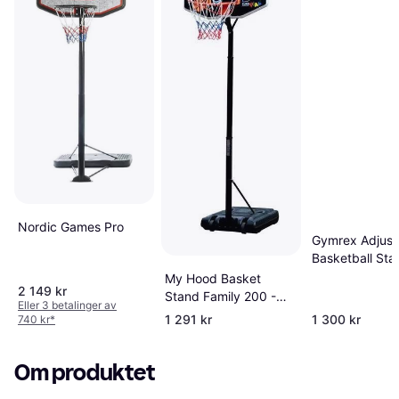
Nordic Games Pro
Gymrex Adjust
Basketball Sta
260cm
My Hood Basket
2 149 kr
Stand Family 200 -
Eller 3 betalinger av
260cm
1 291 kr
1 300 kr
740 kr
*
Om produktet