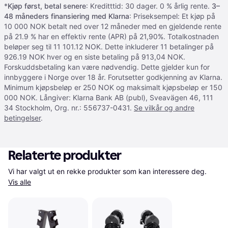
*
Kjøp først, betal senere
: Kreditttid: 30 dager. 0 % årlig rente.
3–
48 måneders finansiering med Klarna
: Priseksempel: Et kjøp på
10 000 NOK betalt ned over 12 måneder med en gjeldende rente
på 21.9 % har en effektiv rente (APR) på 21,90%. Totalkostnaden
beløper seg til 11 101.12 NOK. Dette inkluderer 11 betalinger på
926.19 NOK hver og en siste betaling på 913,04 NOK.
Forskuddsbetaling kan være nødvendig. Dette gjelder kun for
innbyggere i Norge over 18 år. Forutsetter godkjenning av Klarna.
Minimum kjøpsbeløp er 250 NOK og maksimalt kjøpsbeløp er 150
000 NOK. Långiver: Klarna Bank AB (publ), Sveavägen 46, 111
34 Stockholm, Org. nr.: 556737-0431.
Se vilkår og andre
betingelser
.
Relaterte produkter
Vi har valgt ut en rekke produkter som kan interessere deg. 
Vis alle