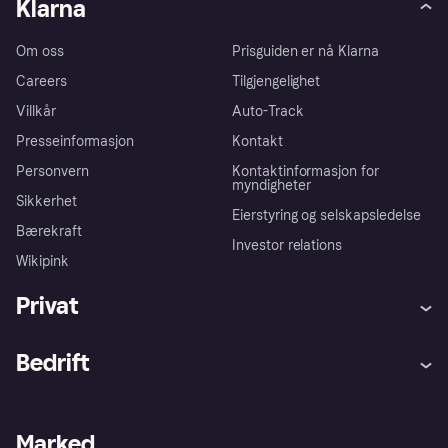
Klarna
Om oss
Prisguiden er nå Klarna
Careers
Tilgjengelighet
Villkår
Auto-Track
Presseinformasjon
Kontakt
Personvern
Kontaktinformasjon for
myndigheter
Sikkerhet
Eierstyring og selskapsledelse
Bærekraft
Investor relations
Wikipink
Privat
Hjelp
Kjøperbeskyttelse
Bedrift
Logg inn
Klager
Butikksupport
Developers portal
Klarna-appen
Kredittavtale
Merchant portal
Driftsstatus
Marked
Utforsk butikker
Personverninnstillinger