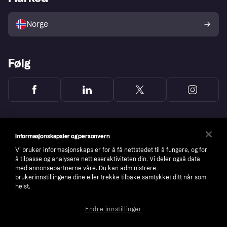
Selg med Klarna
Plattformer og partnere
Norge
Følg
Informasjonskapsler og personvern
Vi bruker informasjonskapsler for å få nettstedet til å fungere, og for
å tilpasse og analysere nettleseraktiviteten din. Vi deler også data
med annonsepartnerne våre. Du kan administrere
brukerinnstillingene dine eller trekke tilbake samtykket ditt når som
helst.
Endre innstillinger
Copyright © 2005-2026 Klarna Bank AB (publ). Headquarters: Stockholm, Sweden. All
rights reserved. Klarna Bank AB (publ). Sveavägen 46, 111 34 Stockholm. Organization