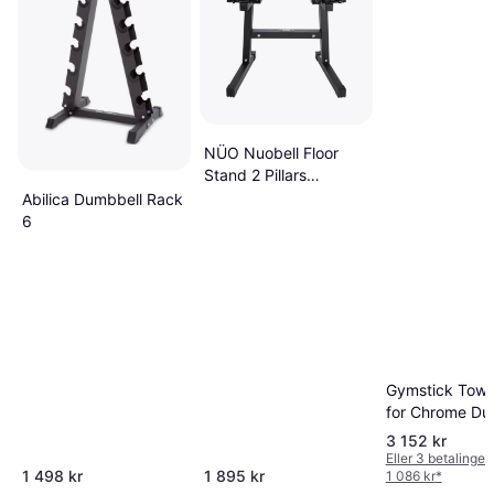
NÜO Nuobell Floor
Stand 2 Pillars
Dumbbell Rack
Abilica Dumbbell Rack
6
Gymstick Towe
for Chrome Du
3 152 kr
Eller 3 betalinger
1 498 kr
1 895 kr
1 086 kr
*