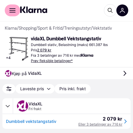
For kunder
For bedrifter
Klarna
/
Shopping
/
Sport & Fritid
/
Treningsutstyr
/
Vektstativ
vidaXL Dumbbell Vektstangstativ
Dumbbell stativ, Belastning (maks) 661.387 lbs
Pris
2 079 kr
Fra 3 betalinger av 716 kr med
+
4
Prøv fleksible betalinger*
VidaXL
Kjøp på 
Laveste pris
Pris inkl. frakt
VidaXL
Fri frakt
2 079 kr
Dumbbell vektstangstativ
Eller 3 betalinger av 716 kr