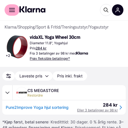
For kunder
For bedrifter
Klarna
/
Shopping
/
Sport & Fritid
/
Treningsutstyr
/
Yogautstyr
vidaXL Yoga Wheel 30cm
Diameter 11.8", Yogahjul
Pris
284 kr
Fra 3 betalinger av 98 kr med
+
2
Prøv fleksible betalinger*
Laveste pris
Pris inkl. frakt
CS MEGASTORE
Restordre
284 kr
Pure2Improve Yoga hjul sortering
Eller 3 betalinger av 98 kr
*
Kjøp først, betal senere
: Kreditttid: 30 dager. 0 % årlig rente.
3–
48 måneders finansiering med Klarna
: Priseksempel: Et kjøp på