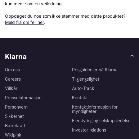
kun ment som en veiledning.

Oppdaget du noe som ikke stemmer med dette produktet? 
Meld fra om feil her
.
Klarna
Om oss
Prisguiden er nå Klarna
Careers
Tilgjengelighet
Villkår
Auto-Track
Presseinformasjon
Kontakt
Personvern
Kontaktinformasjon for
myndigheter
Sikkerhet
Eierstyring og selskapsledelse
Bærekraft
Investor relations
Wikipink