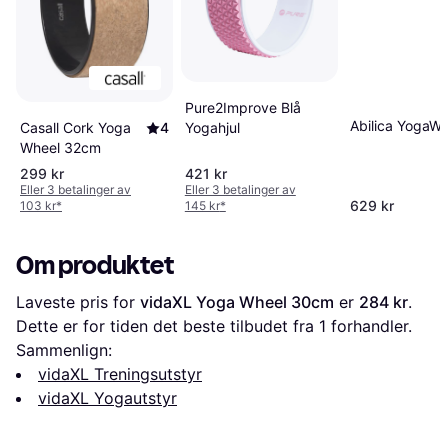
Pure2Improve Blå
Abilica YogaWh
Yogahjul
Casall Cork Yoga
4
Wheel 32cm
299 kr
421 kr
Eller 3 betalinger av
Eller 3 betalinger av
629 kr
103 kr
*
145 kr
*
Om produktet
Laveste pris for 
vidaXL Yoga Wheel 30cm
 er 
284 kr
. 
Dette er for tiden det beste tilbudet fra 1 forhandler.
Sammenlign:
vidaXL Treningsutstyr
vidaXL Yogautstyr