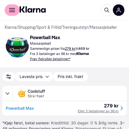
For kunder
For bedrifter
Klarna
/
Shopping
/
Sport & Fritid
/
Treningsutstyr
/
Massasjeballer
Powerball Max
Massasjeball
Sammenlign priser fra
279 kr
til
469 kr
Fra 3 betalinger av 96 kr med
Prøv fleksible betalinger*
Laveste pris
Pris inkl. frakt
Coolstuff
59 kr frakt
279 kr
Powerball Max
Eller 3 betalinger av 96 kr
*
Kjøp først, betal senere
: Kreditttid: 30 dager. 0 % årlig rente.
3–
48 måneders finansiering med Klarna
: Priseksempel: Et kjøp på