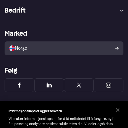
Hjelp
Kjøperbeskyttelse
Bedrift
Logg inn
Klager
Butikksupport
Developers portal
Klarna-appen
Kredittavtale
Merchant portal
Driftsstatus
Marked
Utforsk butikker
Personverninnstillinger
Selg med Klarna
Plattformer og partnere
Norge
Følg
Informasjonskapsler og personvern
Vi bruker informasjonskapsler for å få nettstedet til å fungere, og for
å tilpasse og analysere nettleseraktiviteten din. Vi deler også data