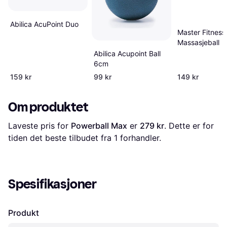
Abilica AcuPoint Duo
Master Fitness
Massasjeball
Abilica Acupoint Ball
6cm
159 kr
99 kr
149 kr
Om produktet
Laveste pris for 
Powerball Max
 er 
279 kr
. Dette er for 
tiden det beste tilbudet fra 1 forhandler.
Spesifikasjoner
Produkt