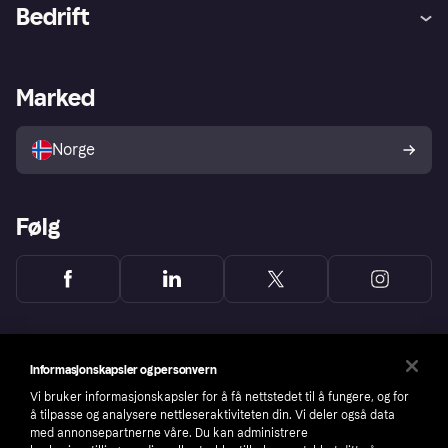
Hjelp
Kjøperbeskyttelse
Bedrift
Logg inn
Klager
Butikksupport
Developers portal
Klarna-appen
Kredittavtale
Merchant portal
Driftsstatus
Marked
Utforsk butikker
Personverninnstillinger
Selg med Klarna
Plattformer og partnere
Norge
Følg
Informasjonskapsler og personvern
Vi bruker informasjonskapsler for å få nettstedet til å fungere, og for
å tilpasse og analysere nettleseraktiviteten din. Vi deler også data
med annonsepartnerne våre. Du kan administrere