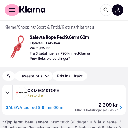
For kunder
For bedrifter
Klarna
/
Shopping
/
Sport & Fritid
/
Klatring
/
Klatretau
Salewa Rope Red 9.6mm 60m
Klatretau, Enkeltau
Pris
2 309 kr
Fra 3 betalinger av 795 kr med
Prøv fleksible betalinger*
Laveste pris
Pris inkl. frakt
CS MEGASTORE
Restordre
2 309 kr
SALEWA tau rød 9,6 mm 60 m
Eller 3 betalinger av 795 kr
*
Kjøp først, betal senere
: Kreditttid: 30 dager. 0 % årlig rente.
3–
48 måneders finansiering med Klarna
: Priseksempel: Et kjøp på