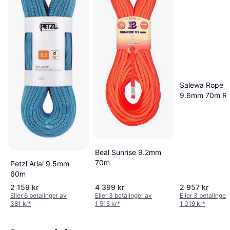
Salewa Rope 
9.6mm 70m R
Beal Sunrise 9.2mm
70m
Petzl Arial 9.5mm
60m
2 159 kr
4 399 kr
2 957 kr
Eller 6 betalinger av
Eller 3 betalinger av
Eller 3 betalinger
381 kr
*
1 515 kr
*
1 019 kr
*