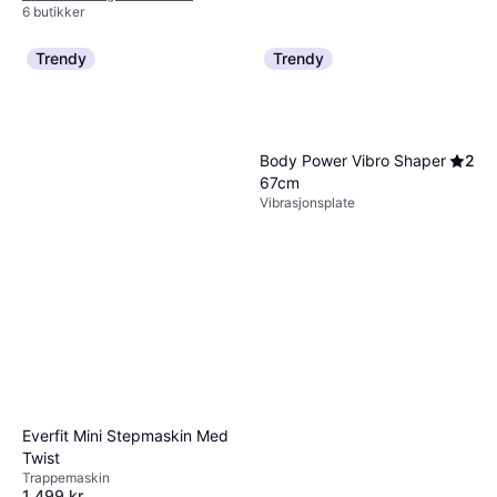
6 butikker
Trendy
Trendy
Abilica XC-Classic 2000
Body Power Vibro Shaper
2
Complete
67cm
Stakemaskin, Kalorimåler,
11 999 kr
Vibrasjonsplate
Pulsmåler
Eller 3 betalinger av 4 134 kr
*
8 butikker
Everfit Mini Stepmaskin Med
Twist
Trappemaskin
1 499 kr