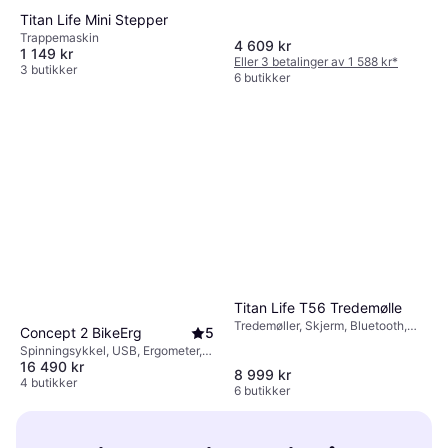
Titan Life Mini Stepper
Trappemaskin
4 609 kr
1 149 kr
Eller 3 betalinger av 1 588 kr
*
3 butikker
6 butikker
Titan Life T56 Tredemølle
Tredemøller, Skjerm, Bluetooth,
Concept 2 BikeErg
5
Pulsmåler, Sammenleggbar
Spinningsykkel, USB, Ergometer,
16 490 kr
Skjerm, Justerbart sete,
8 999 kr
Kalorimåler, Pulsmåler, Bluetooth
4 butikker
6 butikker