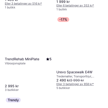
1 999 kr
Eller 3 betalinger av 516 kr
*
Eller 6 betalinger av 353 kr
*
1 butikk
1 butikk
-17%
TrendRehab MiniPlate
5
Vibrasjonsplate
Urevo Spacewalk E4W
Tredemøller, Transporthjul,
2 490 kr
2 990 kr
Sammenleggbar, Skjerm,
Bluetooth
Eller 3 betalinger av 858 kr
*
2 995 kr
5 butikker
3 butikker
Trendy