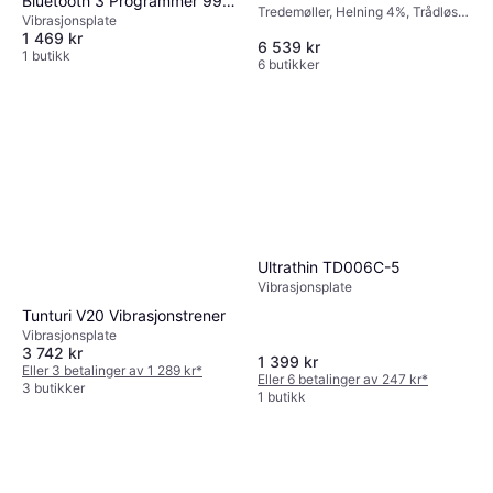
Bluetooth 3 Programmer 99
Tredemøller, Helning 4%, Trådløs
Vibrasjonsplate
Hastighetsnivåer
pulsmottaker, Bluetooth,
1 469 kr
6 539 kr
Transporthjul, Skjerm,
1 butikk
6 butikker
Sammenleggbar
Ultrathin TD006C-5
Vibrasjonsplate
Tunturi V20 Vibrasjonstrener
Vibrasjonsplate
3 742 kr
1 399 kr
Eller 3 betalinger av 1 289 kr
*
Eller 6 betalinger av 247 kr
*
3 butikker
1 butikk