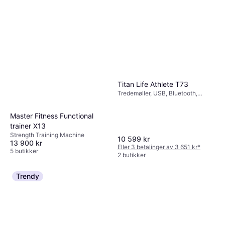
Titan Life Athlete T73
Tredemøller, USB, Bluetooth,
Kalorimåler, Hastighetsmåler,
Distansemåler, Transporthjul,
Master Fitness Functional
Skjerm, Sammenleggbar
trainer X13
Strength Training Machine
10 599 kr
13 900 kr
Eller 3 betalinger av 3 651 kr
*
5 butikker
2 butikker
Trendy