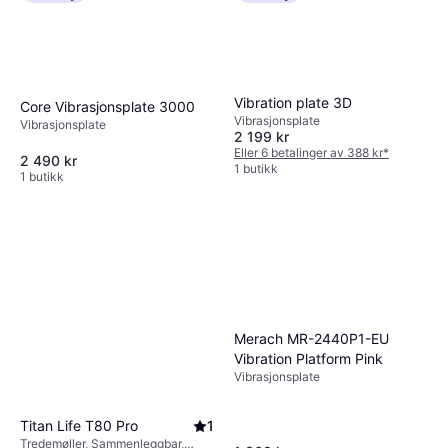
Concept 2 Skierg Wall
Stakemaskin, Skjerm
13 290 kr
Vibration plate 3D
Core Vibrasjonsplate 3000
4 butikker
Vibrasjonsplate
Vibrasjonsplate
2 199 kr
Eller 6 betalinger av 388 kr
*
2 490 kr
1 butikk
1 butikk
Merach MR-2440P1-EU
Vibration Platform Pink
Vibrasjonsplate
Titan Life T80 Pro
1
Tredemøller, Sammenleggbar,