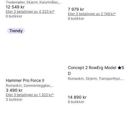
Tredemøller, Skjerm, Kalorimåler,
12 549 kr
Transporthjul, Bluetooth
7 979 kr
Eller 3 betalinger av 4 323 kr
*
Eller 3 betalinger av 2 749 kr
*
6 butikker
8 butikker
Trendy
Concept 2 RowErg Model
5
D
Romaskin, Skjerm, Transporthjul,
Hammer Pro Force II
Sammenleggbar, Bluetooth
Romaskin, Sammenleggbar,
3 490 kr
Skjerm, Transporthjul
Eller 3 betalinger av 1 202 kr
*
14 890 kr
3 butikker
6 butikker