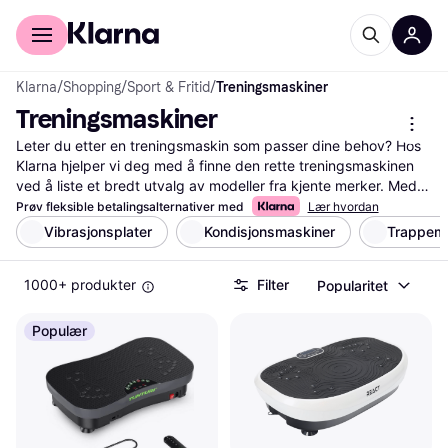
For kunder
For bedrifter
Klarna
/
Shopping
/
Sport & Fritid
/
Treningsmaskiner
Treningsmaskiner
Leter du etter en treningsmaskin som passer dine behov? Hos 
Klarna hjelper vi deg med å finne den rette treningsmaskinen 
ved å liste et bredt utvalg av modeller fra kjente merker. Med 
våre nyttige filter kan du enkelt sortere etter funksjoner som 
Prøv fleksible betalingsalternativer med
Lær hvordan
motstandsnivå, størrelse eller pris. Dette gjør det lettere for deg 
Vibrasjonsplater
Kondisjonsmaskiner
Trappem
å velge den maskinen som passer best til din trening og ditt 
budsjett. Du kan også lese brukeranmeldelser for å få innsikt i 
1000+ produkter
Filter
Popularitet
hva andre synes om ulike treningsmaskiner. Vi gir deg all 
informasjonen du trenger for å ta en godt gjennomtenkt 
beslutning. Start her for å finne din neste treningsmaskin og få 
Populær
mest mulig ut av din treningsopplevelse!
Les mer om treningsmaskiner her