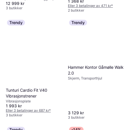
1 368 kr
12 999 kr
Bluetooth, Pulsmåler,
Eller 3 betalinger av 471 kr
*
Transporthjul, Skjerm, Kalorimåler,
3 butikker
2 butikker
Hastighetsmåler, Høyttalere
Trendy
Trendy
Hammer Kontor Gåmølle Walk
2.0
Skjerm, Transporthjul
Tunturi Cardio Fit V40
Vibrasjonstrener
Vibrasjonsplate
1 993 kr
Eller 3 betalinger av 687 kr
*
3 129 kr
3 butikker
3 butikker
Trendy
-14%