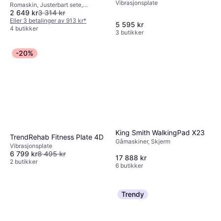
Vibrasjonsplate
Romaskin, Justerbart sete,
2 649 kr
3 314 kr
Transporthjul, Skjerm
Eller 3 betalinger av 913 kr
*
5 595 kr
4 butikker
3 butikker
-20%
King Smith WalkingPad X23
TrendRehab Fitness Plate 4D
Gåmaskiner, Skjerm
Vibrasjonsplate
6 799 kr
8 495 kr
17 888 kr
2 butikker
6 butikker
Trendy