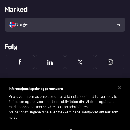
Merchant portal
Driftsstatus
Marked
Utforsk butikker
Personverninnstillinger
Selg med Klarna
Plattformer og partnere
Norge
Følg
Informasjonskapsler og personvern
Vi bruker informasjonskapsler for å få nettstedet til å fungere, og for
å tilpasse og analysere nettleseraktiviteten din. Vi deler også data
med annonsepartnerne våre. Du kan administrere
brukerinnstillingene dine eller trekke tilbake samtykket ditt når som
helst.