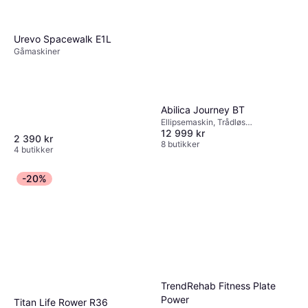
Urevo Spacewalk E1L
Gåmaskiner
Abilica Journey BT
Ellipsemaskin, Trådløs
12 999 kr
pulsmottaker, Skjerm,
2 390 kr
Transporthjul, Kalorimåler,
8 butikker
4 butikker
Pulsmåler, Bluetooth
-20%
TrendRehab Fitness Plate
Power
Titan Life Rower R36