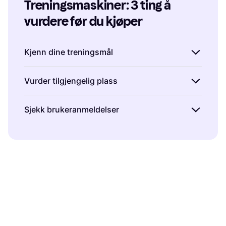
Treningsmaskiner: 3 ting å 
vurdere før du kjøper
Kjenn dine treningsmål
Før du kjøper treningsmaskiner, bør du tenke
Vurder tilgjengelig plass
over hva du ønsker å oppnå med treningen.
Ønsker du å forbedre kondisjonen, bygge
Det er viktig å tenke på hvor mye plass du har
Sjekk brukeranmeldelser
muskler eller kanskje begge deler?
tilgjengelig hjemme før du kjøper
Løpemaskiner
er ideelle for kondisjonstrening,
treningsmaskiner. Mål området der du
Brukeranmeldelser gir verdifull innsikt i
mens
styrketreningsmaskiner
kan hjelpe deg
planlegger å plassere maskinen og sjekk
hvordan treningsmaskiner fungerer i praksis.
med muskelbygging. Ved å definere målene
dimensjonene på produktene vi sammenligner.
Når du leser anmeldelser fra andre kunder, får
dine kan vi hjelpe deg med å finne de riktige
For eksempel, hvis du har begrenset plass,
du en bedre forståelse av maskinens
treningsmaskinene som passer til dine behov.
kan en
sammenleggbar tredemølle
være et
funksjonalitet, holdbarhet og
godt alternativ. Å velge riktig størrelse sikrer
brukervennlighet. Vi anbefaler å se etter
at treningsmaskinen passer godt inn i
produkter med høye vurderinger og positive
hjemmet ditt uten at det blir trangt.
tilbakemeldinger for å sikre at du gjør et trygt