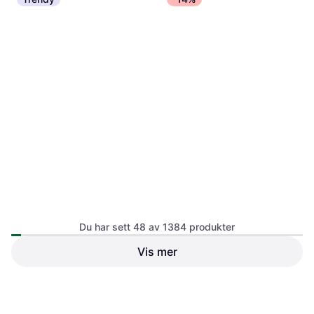
Christopeit Sport AL2
5
Spinningsykkel, Kalorimåler,
Skjerm, Transporthjul, Justerbart
Du har sett 48 av 1384 produkter
sete
Vis mer
Abilica Lat-Attachment 40
Strength Training Machine
2 999 kr
3 499 kr
3 999 kr
Eller 6 betalinger av 529 kr
*
Eller 3 betalinger av 1 378 kr
*
4 butikker