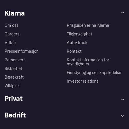
Klarna
Om oss
Prisguiden er nå Klarna
Careers
Tilgjengelighet
Villkår
Auto-Track
Presseinformasjon
Kontakt
Personvern
Kontaktinformasjon for
myndigheter
Sikkerhet
Eierstyring og selskapsledelse
Bærekraft
Investor relations
Wikipink
Privat
Hjelp
Kjøperbeskyttelse
Bedrift
Logg inn
Klager
Butikksupport
Developers portal
Klarna-appen
Kredittavtale