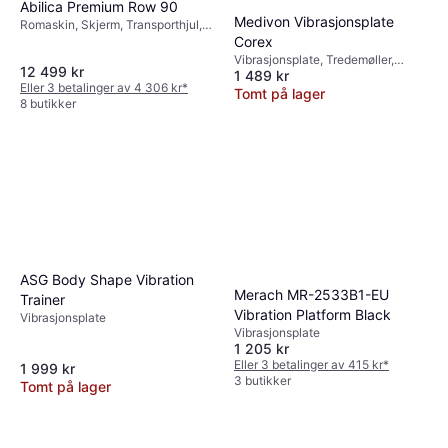
kjøp. Husk at anmeldelser ofte gir praktiske
Abilica Premium Row 90
Medivon Vibrasjonsplate
Romaskin, Skjerm, Transporthjul,
tips og råd om vedlikehold og effektiv bruk
Bluetooth
Corex
av treningsmaskinene.
Vibrasjonsplate, Tredemøller,
12 499 kr
1 489 kr
Transporthjul, Skjerm
Eller 3 betalinger av 4 306 kr
*
Tomt på lager
8 butikker
ASG Body Shape Vibration
Merach MR-2533B1-EU
Trainer
Vibration Platform Black
Vibrasjonsplate
Vibrasjonsplate
1 205 kr
Eller 3 betalinger av 415 kr
*
1 999 kr
3 butikker
Tomt på lager